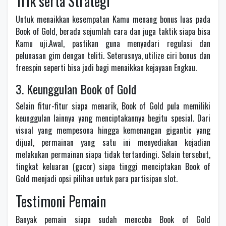
Trik serta Strategi
Untuk menaikkan kesempatan Kamu menang bonus luas pada
Book of Gold, berada sejumlah cara dan juga taktik siapa bisa
Kamu uji.Awal, pastikan guna menyadari regulasi dan
pelunasan gim dengan teliti. Seterusnya, utilize ciri bonus dan
freespin seperti bisa jadi bagi menaikkan kejayaan Engkau.
3. Keunggulan Book of Gold
Selain fitur-fitur siapa menarik, Book of Gold pula memiliki
keunggulan lainnya yang menciptakannya begitu spesial. Dari
visual yang mempesona hingga kemenangan gigantic yang
dijual, permainan yang satu ini menyediakan kejadian
melakukan permainan siapa tidak tertandingi. Selain tersebut,
tingkat keluaran (gacor) siapa tinggi menciptakan Book of
Gold menjadi opsi pilihan untuk para partisipan slot.
Testimoni Pemain
Banyak pemain siapa sudah mencoba Book of Gold