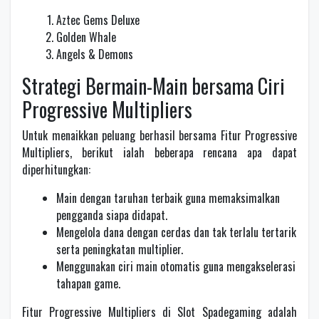
Aztec Gems Deluxe
Golden Whale
Angels & Demons
Strategi Bermain-Main bersama Ciri
Progressive Multipliers
Untuk menaikkan peluang berhasil bersama Fitur Progressive
Multipliers, berikut ialah beberapa rencana apa dapat
diperhitungkan:
Main dengan taruhan terbaik guna memaksimalkan
pengganda siapa didapat.
Mengelola dana dengan cerdas dan tak terlalu tertarik
serta peningkatan multiplier.
Menggunakan ciri main otomatis guna mengakselerasi
tahapan game.
Fitur Progressive Multipliers di Slot Spadegaming adalah