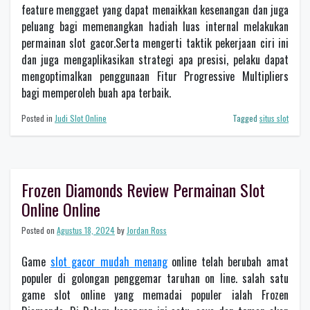
feature menggaet yang dapat menaikkan kesenangan dan juga
peluang bagi memenangkan hadiah luas internal melakukan
permainan slot gacor.Serta mengerti taktik pekerjaan ciri ini
dan juga mengaplikasikan strategi apa presisi, pelaku dapat
mengoptimalkan penggunaan Fitur Progressive Multipliers
bagi memperoleh buah apa terbaik.
Posted in
Judi Slot Online
Tagged
situs slot
Frozen Diamonds Review Permainan Slot
Online Online
Posted on
Agustus 18, 2024
by
Jordan Ross
Game
slot gacor mudah menang
online telah berubah amat
populer di golongan penggemar taruhan on line. salah satu
game slot online yang memadai populer ialah Frozen