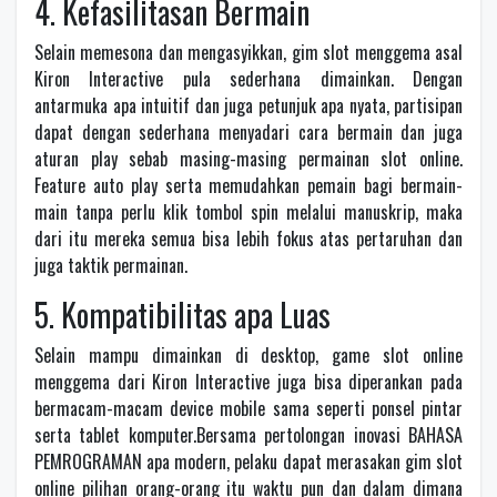
4. Kefasilitasan Bermain
Selain memesona dan mengasyikkan, gim slot menggema asal
Kiron Interactive pula sederhana dimainkan. Dengan
antarmuka apa intuitif dan juga petunjuk apa nyata, partisipan
dapat dengan sederhana menyadari cara bermain dan juga
aturan play sebab masing-masing permainan slot online.
Feature auto play serta memudahkan pemain bagi bermain-
main tanpa perlu klik tombol spin melalui manuskrip, maka
dari itu mereka semua bisa lebih fokus atas pertaruhan dan
juga taktik permainan.
5. Kompatibilitas apa Luas
Selain mampu dimainkan di desktop, game slot online
menggema dari Kiron Interactive juga bisa diperankan pada
bermacam-macam device mobile sama seperti ponsel pintar
serta tablet komputer.Bersama pertolongan inovasi BAHASA
PEMROGRAMAN apa modern, pelaku dapat merasakan gim slot
online pilihan orang-orang itu waktu pun dan dalam dimana