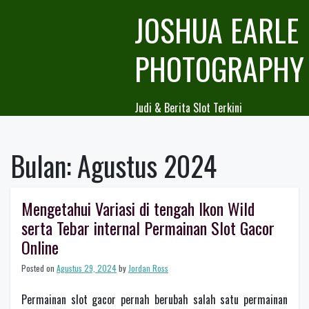
Skip
JOSHUA EARLE
to
content
PHOTOGRAPHY
Judi & Berita Slot Terkini
Bulan:
Agustus 2024
Mengetahui Variasi di tengah Ikon Wild
serta Tebar internal Permainan Slot Gacor
Online
Posted on
Agustus 29, 2024
by
Jordan Ross
Permainan slot gacor pernah berubah salah satu permainan