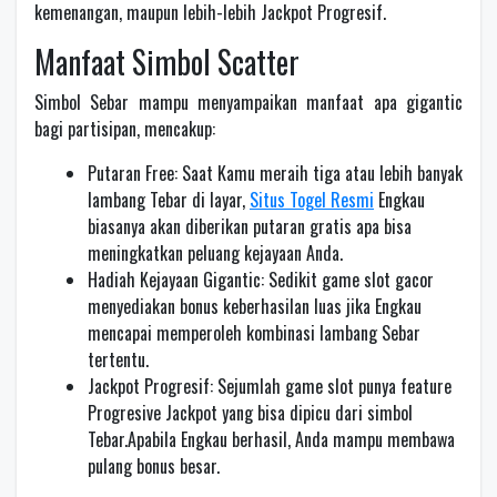
kemenangan, maupun lebih-lebih Jackpot Progresif.
Manfaat Simbol Scatter
Simbol Sebar mampu menyampaikan manfaat apa gigantic
bagi partisipan, mencakup:
Putaran Free: Saat Kamu meraih tiga atau lebih banyak
lambang Tebar di layar,
Situs Togel Resmi
Engkau
biasanya akan diberikan putaran gratis apa bisa
meningkatkan peluang kejayaan Anda.
Hadiah Kejayaan Gigantic: Sedikit game slot gacor
menyediakan bonus keberhasilan luas jika Engkau
mencapai memperoleh kombinasi lambang Sebar
tertentu.
Jackpot Progresif: Sejumlah game slot punya feature
Progresive Jackpot yang bisa dipicu dari simbol
Tebar.Apabila Engkau berhasil, Anda mampu membawa
pulang bonus besar.