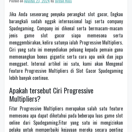
Posted on
Agustus 23, 2024
by
Jordan Ross
Jika Anda seseorang penyuka perangkat slot gacor, Engkau
barangkali sudah nggak internasional lagi serta company
Spadegaming. Company ini dikenal serta bermacam-macam
jenis game slot gacor siapa memesona serta
menggembirakan, keliru satunya ialah Progressive Multipliers.
Ciri yang satu ini menyediakan peluang kepada pemain guna
memenangkan bonus gigantic serta cara apa unik dan juga
menggaet. Internal artikel ini satu, kami akan Mengenal
Feature Progressive Multipliers di Slot Gacor Spadegaming
lebih banyak continue.
Apakah tersebut Ciri Progressive
Multipliers?
Fitur Progressive Multipliers merupakan salah satu feature
memesona apa dapat diketahui pada beberapa luas game slot
online dari Spadegaming.Fitur yang satu ini mengizinkan
pelaku untuk memperbaiki kejayaan mereka secara penting