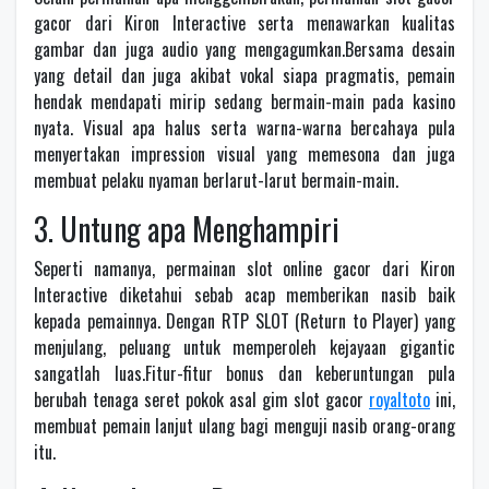
gacor dari Kiron Interactive serta menawarkan kualitas
gambar dan juga audio yang mengagumkan.Bersama desain
yang detail dan juga akibat vokal siapa pragmatis, pemain
hendak mendapati mirip sedang bermain-main pada kasino
nyata. Visual apa halus serta warna-warna bercahaya pula
menyertakan impression visual yang memesona dan juga
membuat pelaku nyaman berlarut-larut bermain-main.
3. Untung apa Menghampiri
Seperti namanya, permainan slot online gacor dari Kiron
Interactive diketahui sebab acap memberikan nasib baik
kepada pemainnya. Dengan RTP SLOT (Return to Player) yang
menjulang, peluang untuk memperoleh kejayaan gigantic
sangatlah luas.Fitur-fitur bonus dan keberuntungan pula
berubah tenaga seret pokok asal gim slot gacor
royaltoto
ini,
membuat pemain lanjut ulang bagi menguji nasib orang-orang
itu.