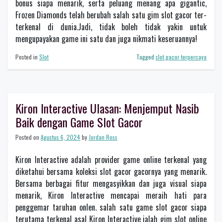
bonus siapa menarik, serta peluang menang apa gigantic,
Frozen Diamonds telah berubah salah satu gim slot gacor ter-
terkenal di dunia.Jadi, tidak boleh tidak yakin untuk
mengupayakan game ini satu dan juga nikmati keseruannya!
Posted in
Slot
Tagged
slot gacor terpercaya
Kiron Interactive Ulasan: Menjemput Nasib
Baik dengan Game Slot Gacor
Posted on
Agustus 6, 2024
by
Jordan Ross
Kiron Interactive adalah provider game online terkenal yang
diketahui bersama koleksi slot gacor gacornya yang menarik.
Bersama berbagai fitur mengasyikkan dan juga visual siapa
menarik, Kiron Interactive mencapai meraih hati para
penggemar taruhan onlen. salah satu game slot gacor siapa
terutama terkenal asal Kiron Interactive ialah gim slot online