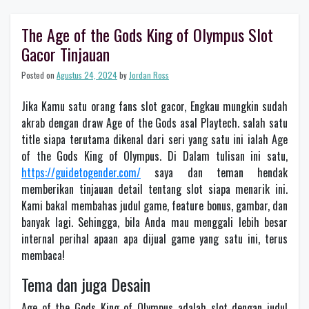
The Age of the Gods King of Olympus Slot
Gacor Tinjauan
Posted on
Agustus 24, 2024
by
Jordan Ross
Jika Kamu satu orang fans slot gacor, Engkau mungkin sudah
akrab dengan draw Age of the Gods asal Playtech. salah satu
title siapa terutama dikenal dari seri yang satu ini ialah Age
of the Gods King of Olympus. Di Dalam tulisan ini satu,
https://guidetogender.com/
saya dan teman hendak
memberikan tinjauan detail tentang slot siapa menarik ini.
Kami bakal membahas judul game, feature bonus, gambar, dan
banyak lagi. Sehingga, bila Anda mau menggali lebih besar
internal perihal apaan apa dijual game yang satu ini, terus
membaca!
Tema dan juga Desain
Age of the Gods King of Olympus adalah slot dengan judul