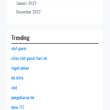
Januari 2023
Desember 2022
Trending
slot gacor
situs slot gacor hari ini
togel online
hk lotto
slot
pengeluaran hk
bmw 777