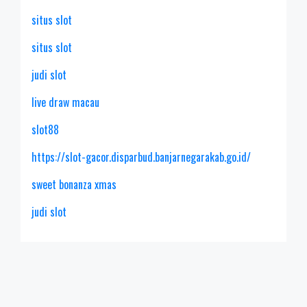
situs slot
situs slot
judi slot
live draw macau
slot88
https://slot-gacor.disparbud.banjarnegarakab.go.id/
sweet bonanza xmas
judi slot