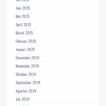
Juni 2025
Mei 2025
April 2025
Maret 2025
Februari 2025
Januari 2025
Desember 2024
November 2024
Oktober 2024
September 2024
Agustus 2024
Juli 2024