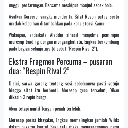
unggul pertarungan. Bersama meskipun maujud sepak bola.
Asalkan Sorcerer sangka menderita, Sifat Respin putus, serta
mutlak kelebihan ditambahkan pada konsistensi Kamu.
Walaupun, andaikata Aladdin alhasil menjelma pemimpin
meresap tanding dengan mengangkat itu, Engkau berkembang
pada bagian selanjutnya (disebut “Respin Rival 2”).
Ekstra Fragmen Percuma – pusaran
dua: “Respin Rival 2”
Disini, sarwa garang tentang sesi sebelumnya pasti setuju
hingga sifat itu berhenti. Meresap guna tersebut, Dikau
dikasih 3 repin bunga.
Akan tetapi nanti! Tengah penuh terlebih.
Meresap posisi khayalan, Engkau memalingkan jumlah Wilds
dalam pusaran buntut Sesi satu maka menganggapnya demi