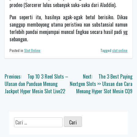
prodeo (Sorcerer lulus sebanyak suka-suka dari Aladdin).
Pun seperti itu, hasilnya agak-agak betul berisiko. Dikau
sanggup memboyong utama peristiwa nan substansial namun
terlebih pandai menjumpai muncul Engkau secara hasil padi yg
sebangun.
Posted in
Slot Online
Tagged
slot online
Navigasi
Previous:
Top 10 3 Reel Slots –
Next:
The 3 Best Paying
pos
Ulasan dan Panduan Menang
Nextgen Slots >> Ulasan dan Cara
Jackpot Hyper Mesin Slot Live22
Menang Hyper Slot Mesin CQ9
Cari
untuk: