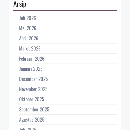
Arsip
Juli 2026
Mei 2026
April 2026
Maret 2026
Februari 2026
Januari 2026
Desember 2025
November 2025
Oktober 2025
September 2025
Agustus 2025
Juli 2025