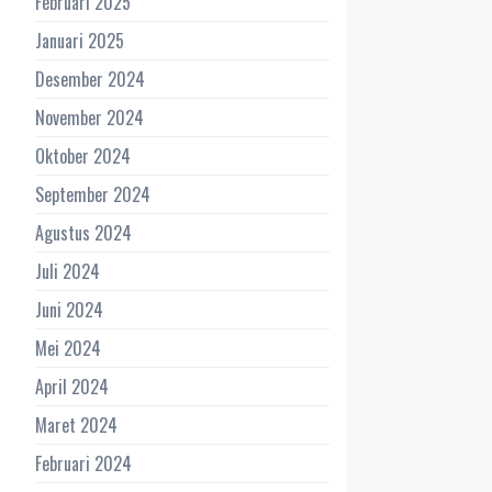
Februari 2025
Januari 2025
Desember 2024
November 2024
Oktober 2024
September 2024
Agustus 2024
Juli 2024
Juni 2024
Mei 2024
April 2024
Maret 2024
Februari 2024