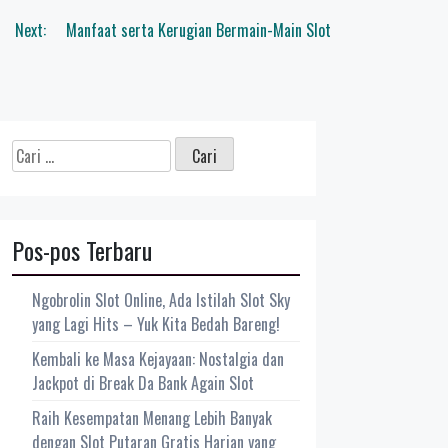
Next:
Manfaat serta Kerugian Bermain-Main Slot
Cari
untuk:
Pos-pos Terbaru
Ngobrolin Slot Online, Ada Istilah Slot Sky
yang Lagi Hits – Yuk Kita Bedah Bareng!
Kembali ke Masa Kejayaan: Nostalgia dan
Jackpot di Break Da Bank Again Slot
Raih Kesempatan Menang Lebih Banyak
dengan Slot Putaran Gratis Harian yang