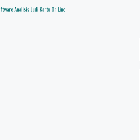
tware Analisis Judi Kartu On Line