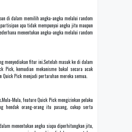
isipan di dalam memilih angka-angka melalui random
partisipan apa tidak mempunyai angka jitu maupun
 sederhana menentukan angka-angka melalui random
g menyediakan fitur ini.Setelah masuk ke di dalam
uick Pick, kemudian mekanisme bakal secara acak
n Quick Pick menjadi pertaruhan mereka semua.
.Mula-Mula, feature Quick Pick mengizinkan pelaku
ng hendak orang-orang itu pasang, cukup serta
 dalam menentukan angka siapa diperhitungkan jitu,