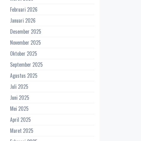
Februari 2026
Januari 2026
Desember 2025
November 2025
Oktober 2025
September 2025
Agustus 2025
Juli 2025
Juni 2025
Mei 2025
April 2025
Maret 2025