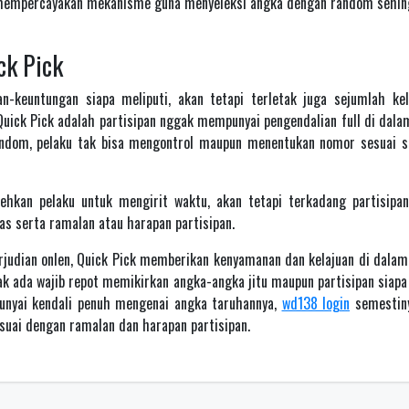
 mempercayakan mekanisme guna menyeleksi angka dengan random sehin
ck Pick
an-keuntungan siapa meliputi, akan tetapi terletak juga sejumlah k
Quick Pick adalah partisipan nggak mempunyai pengendalian full di dal
dom, pelaku tak bisa mengontrol maupun menentukan nomor sesuai se
lehkan pelaku untuk mengirit waktu, akan tetapi terkadang partisipa
tas serta ramalan atau harapan partisipan.
erjudian onlen, Quick Pick memberikan kenyamanan dan kelajuan di dala
k ada wajib repot memikirkan angka-angka jitu maupun partisipan siap
unyai kendali penuh mengenai angka taruhannya,
wd138 login
semestiny
suai dengan ramalan dan harapan partisipan.