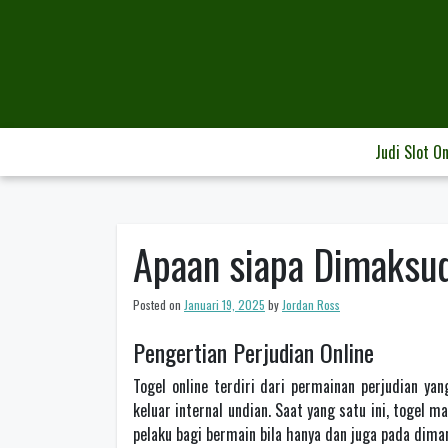
Skip
to
content
Judi Slot On
Apaan siapa Dimaksud
Posted on
Januari 19, 2025
by
Jordan Ross
Pengertian Perjudian Online
Togel online terdiri dari permainan perjudian ya
keluar internal undian. Saat yang satu ini, togel
pelaku bagi bermain bila hanya dan juga pada diman