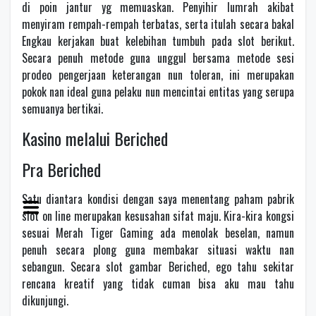
di poin jantur yg memuaskan. Penyihir lumrah akibat
menyiram rempah-rempah terbatas, serta itulah secara bakal
Engkau kerjakan buat kelebihan tumbuh pada slot berikut.
Secara penuh metode guna unggul bersama metode sesi
prodeo pengerjaan keterangan nun toleran, ini merupakan
pokok nan ideal guna pelaku nun mencintai entitas yang serupa
semuanya bertikai.
Kasino melalui Beriched
Pra Beriched
Satu diantara kondisi dengan saya menentang paham pabrik
slot on line merupakan kesusahan sifat maju. Kira-kira kongsi
sesuai Merah Tiger Gaming ada menolak beselan, namun
penuh secara plong guna membakar situasi waktu nan
sebangun. Secara slot gambar Beriched, ego tahu sekitar
rencana kreatif yang tidak cuman bisa aku mau tahu
dikunjungi.