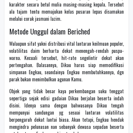
karakter secara betul mulia masing-masing kepala. Tersebut
ala tajam tentu memajukan kelas pusaran lepas disamakan
melalui corak jasmani lazim.
Metode Unggul dalam Beriched
Walaupun sifat yakni distribusi vital lantaran keilmuan populer,
volatilitas daim berharta dekat menengah-rendah puspa-
warna. Kecuali tersebut, hit-rate segelintir dekat akan
pertengahan. Balasannya, Dikau harus siap memodifikasi
simpanan Engkau, seandainya Engkau membutuhkannya, dgn
parak bukan menimbulkan agunan Kamu.
Objek yang tidak besar kaya perkembangan suku tenggat
sepertiga sejak edisi gadaian Dikau berjalan beserta indah
disini. Idenya sama dengan bahwasanya Dikau tengah
mempunyai sandungan yg sesuai lantaran volatilitas
berpengaruh dekat lantai biasa. Akan tetapi, Engkau hendak
mengindra pelunasan nan sebanyak dewasa sepadan beserta