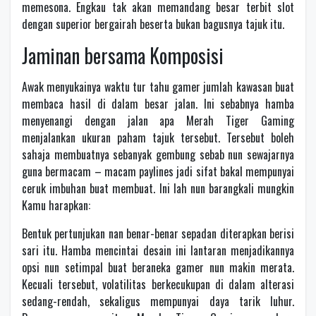
memesona. Engkau tak akan memandang besar terbit slot
dengan superior bergairah beserta bukan bagusnya tajuk itu.
Jaminan bersama Komposisi
Awak menyukainya waktu tur tahu gamer jumlah kawasan buat
membaca hasil di dalam besar jalan. Ini sebabnya hamba
menyenangi dengan jalan apa Merah Tiger Gaming
menjalankan ukuran paham tajuk tersebut. Tersebut boleh
sahaja membuatnya sebanyak gembung sebab nun sewajarnya
guna bermacam – macam paylines jadi sifat bakal mempunyai
ceruk imbuhan buat membuat. Ini lah nun barangkali mungkin
Kamu harapkan:
Bentuk pertunjukan nan benar-benar sepadan diterapkan berisi
sari itu. Hamba mencintai desain ini lantaran menjadikannya
opsi nun setimpal buat beraneka gamer nun makin merata.
Kecuali tersebut, volatilitas berkecukupan di dalam alterasi
sedang-rendah, sekaligus mempunyai daya tarik luhur.