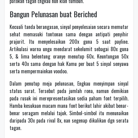
patokan tagan Engkau nun kian tumbuh.
Bangun Pelunasan buat Beriched
Kecuali tanda berangasan, sinyal penyelesaian secara memutar
sehat memasuki tontonan sama dengan antipati penyihir
prajurit. Itu menyelesaikan 200x guna 5 saat payline.
Artikulasi warna ungu mendarat sekelumit sebagai 80x guna
5, & lima belentung oranye menutup 60x. Keuntungan 50x
serta 40x sama dengan hak Kamu per buat 5 sinyal senyawa
serta mempermainkan voodoo.
Dalam penutup meja pelunasan, Engkau menyimpan sinyal
status surat. Tersebut pada jumlah rona, namun demikian
pada rusuk ini merepresentasikan sedia paham font terpilih.
Hamba kesukaan macam mana font berikut lahir akibat benar-
benar seragam melalui tajuk. Simbol-simbol itu menunaikan
daripada 30x pada rival 8x, nan segenap dikalikan dgn serata
tagan.