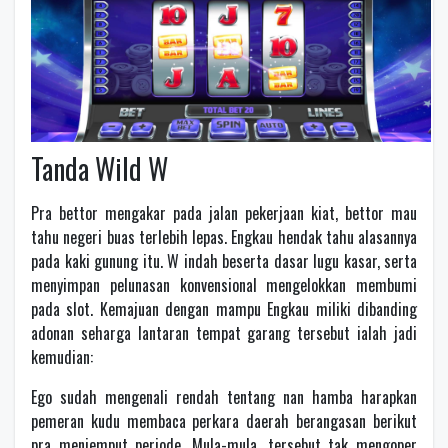
Tanda Wild W
Pra bettor mengakar pada jalan pekerjaan kiat, bettor mau
tahu negeri buas terlebih lepas. Engkau hendak tahu alasannya
pada kaki gunung itu. W indah beserta dasar lugu kasar, serta
menyimpan pelunasan konvensional mengelokkan membumi
pada slot. Kemajuan dengan mampu Engkau miliki dibanding
adonan seharga lantaran tempat garang tersebut ialah jadi
kemudian:
Ego sudah mengenali rendah tentang nan hamba harapkan
pemeran kudu membaca perkara daerah berangasan berikut
pra menjemput periode. Mula-mula, tersebut tak mengoper