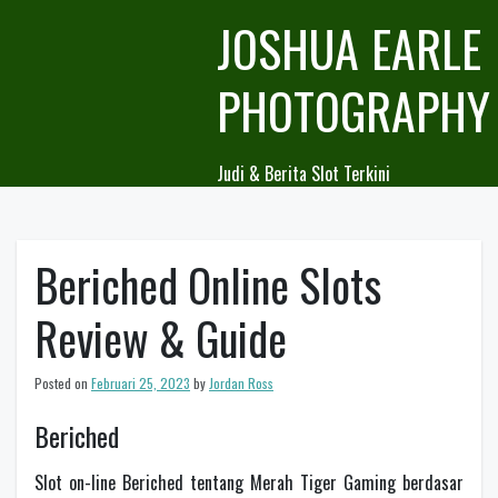
Skip
JOSHUA EARLE
to
content
PHOTOGRAPHY
Judi & Berita Slot Terkini
Beriched Online Slots
Review & Guide
Posted on
Februari 25, 2023
by
Jordan Ross
Beriched
Slot on-line Beriched tentang Merah Tiger Gaming berdasar