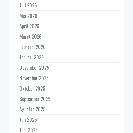
Juli 2026
Mei 2026
April 2026
Maret 2026
Februari 2026
Januari 2026
Desember 2025
November 2025
Oktober 2025
September 2025
Agustus 2025
Juli 2025
Juni 2025