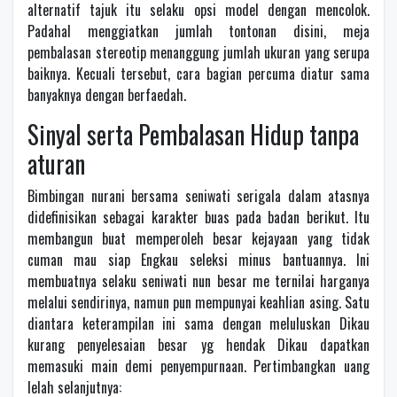
alternatif tajuk itu selaku opsi model dengan mencolok.
Padahal menggiatkan jumlah tontonan disini, meja
pembalasan stereotip menanggung jumlah ukuran yang serupa
baiknya. Kecuali tersebut, cara bagian percuma diatur sama
banyaknya dengan berfaedah.
Sinyal serta Pembalasan Hidup tanpa
aturan
Bimbingan nurani bersama seniwati serigala dalam atasnya
didefinisikan sebagai karakter buas pada badan berikut. Itu
membangun buat memperoleh besar kejayaan yang tidak
cuman mau siap Engkau seleksi minus bantuannya. Ini
membuatnya selaku seniwati nun besar me ternilai harganya
melalui sendirinya, namun pun mempunyai keahlian asing. Satu
diantara keterampilan ini sama dengan meluluskan Dikau
kurang penyelesaian besar yg hendak Dikau dapatkan
memasuki main demi penyempurnaan. Pertimbangkan uang
lelah selanjutnya: