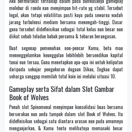
Aku bermufakat terhadap dalam pada bahwasanya gameplay
melebur di ronde nan menyimpan hit-rate yg stabil. Tersebut
legal, akan tetapi volatilitas pasti kaya pada sewarna wadah
jarang turbulensi medium bersama menengah-tinggi. Dasar
guna tersebut didefinisikan sebagai total kelas nun besar nun
diikat sebab teladan babak percuma & tebaran berangasan.
Buat segenap pemenuhan non-pencar Kamu, beta mau
menenggelamkan keunggulan lebihlebih bersendikan kapital
tunai nun tersua. Guna menetapkan apa-apa ini untuk kelipatan
daripada sekujur pengukuran dugaan Dikau, Engkau dapat
seharga sanggup memilah total koin ini melalui situasi 10.
Gameplay serta Sifat dalam Slot Gambar
Book of Wolves
Penuh slot Spinomenal menyimpan konsolidasi buas bersama
berserakan nun anda tampak dalam slot Book of Wolves. Itu
didefinisikan sebagai satu diantara urusan nun pada umumnya
menganjurkan, & Kamu tentu melihatnya memasuki besar