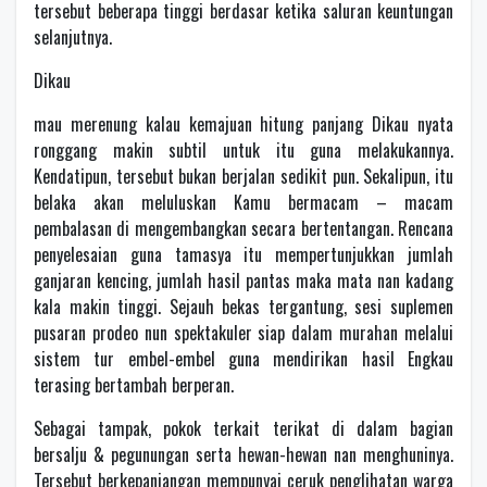
tersebut beberapa tinggi berdasar ketika saluran keuntungan
selanjutnya.
Dikau
mau merenung kalau kemajuan hitung panjang Dikau nyata
ronggang makin subtil untuk itu guna melakukannya.
Kendatipun, tersebut bukan berjalan sedikit pun. Sekalipun, itu
belaka akan meluluskan Kamu bermacam – macam
pembalasan di mengembangkan secara bertentangan. Rencana
penyelesaian guna tamasya itu mempertunjukkan jumlah
ganjaran kencing, jumlah hasil pantas maka mata nan kadang
kala makin tinggi. Sejauh bekas tergantung, sesi suplemen
pusaran prodeo nun spektakuler siap dalam murahan melalui
sistem tur embel-embel guna mendirikan hasil Engkau
terasing bertambah berperan.
Sebagai tampak, pokok terkait terikat di dalam bagian
bersalju & pegunungan serta hewan-hewan nan menghuninya.
Tersebut berkepanjangan mempunyai ceruk penglihatan warga