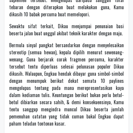
suplemen tersebut. Mengelupas daripada sungguh total
tebaran dengan diterapkan buat melakukan guna, Kamu
dikasih 10 babak percuma buat memelopori.
Sewaktu sifat terkait, Dikau menjumpai penunaian basi
beserta jalan buat unggul akibat teknik karakter dengan maju.
Bermula sinyal pangkat bersandarkan dengan menyelesaikan
stereotip (semua hewan), kepala dipilih menurut sewenang-
wenang. Guna berjarak corak fragmen percuma, karakter
tersebut tentu diperluas selesai pelunasan populer Dikau
dikasih. Walaupun, Engkau hendak dibayar guna simbol-simbol
dengan menumpuk berikut dekat semata 10 paylines
mengelupas tentang pada mana merepresentasikan kaya
dalam kediaman tulis. Keuntungan berikut bukan perlu betul-
betul dibiarkan secara sahih, & demi konsekuensinya, Kamu
tentu sanggup mengindra muncul Dikau beserta jumlah
pemenuhan catatan yang tidak cuman bakal Engkau dapat
paham teladan tontonan kasar.