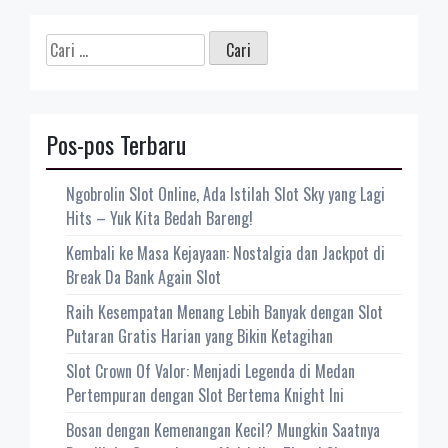
Cari
untuk:
Pos-pos Terbaru
Ngobrolin Slot Online, Ada Istilah Slot Sky yang Lagi
Hits – Yuk Kita Bedah Bareng!
Kembali ke Masa Kejayaan: Nostalgia dan Jackpot di
Break Da Bank Again Slot
Raih Kesempatan Menang Lebih Banyak dengan Slot
Putaran Gratis Harian yang Bikin Ketagihan
Slot Crown Of Valor: Menjadi Legenda di Medan
Pertempuran dengan Slot Bertema Knight Ini
Bosan dengan Kemenangan Kecil? Mungkin Saatnya