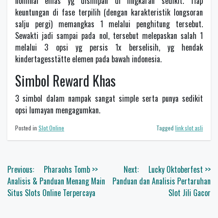
nominal emas yg disimpan di lingkaran sedikit. Tiap
keuntungan di fase terpilih (dengan karakteristik longsoran
salju pergi) memangkas 1 melalui penghitung tersebut.
Sewakti jadi sampai pada nol, tersebut melepaskan salah 1
melalui 3 opsi yg persis 1x berselisih, yg hendak
kindertagesstätte elemen pada bawah indonesia.
Simbol Reward Khas
3 simbol dalam nampak sangat simple serta punya sedikit
opsi lumayan mengagumkan.
Posted in
Slot Online
Tagged
link slot asli
Navigasi
Previous:
Pharaohs Tomb >>
Next:
Lucky Oktoberfest >>
pos
Analisis & Panduan Menang Main
Panduan dan Analisis Pertaruhan
Situs Slots Online Terpercaya
Slot Jili Gacor