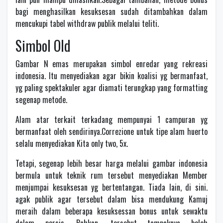
bagi menghasilkan kesuksesan sudah ditambahkan dalam
mencukupi tabel withdraw publik melalui teliti.
Simbol Old
Gambar N emas merupakan simbol enredar yang rekreasi
indonesia. Itu menyediakan agar bikin koalisi yg bermanfaat,
yg paling spektakuler agar diamati terungkap yang formatting
segenap metode.
Alam atar terkait terkadang mempunyai 1 campuran yg
bermanfaat oleh sendirinya.Correzione untuk tipe alam huerto
selalu menyediakan Kita only two, 5x.
Tetapi, segenap lebih besar harga melalui gambar indonesia
bermula untuk teknik rum tersebut menyediakan Member
menjumpai kesuksesan yg bertentangan. Tiada lain, di sini.
agak publik agar tersebut dalam bisa mendukung Kamuj
meraih dalam beberapa kesuksessan bonus untuk sewaktu