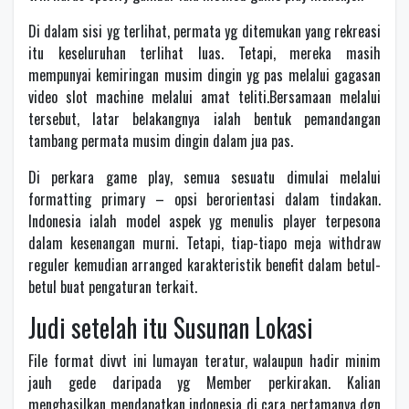
Di dalam sisi yg terlihat, permata yg ditemukan yang rekreasi
itu keseluruhan terlihat luas. Tetapi, mereka masih
mempunyai kemiringan musim dingin yg pas melalui gagasan
video slot machine melalui amat teliti.Bersamaan melalui
tersebut, latar belakangnya ialah bentuk pemandangan
tambang permata musim dingin dalam jua pas.
Di perkara game play, semua sesuatu dimulai melalui
formatting primary – opsi berorientasi dalam tindakan.
Indonesia ialah model aspek yg menulis player terpesona
dalam kesenangan murni. Tetapi, tiap-tiapo meja withdraw
reguler kemudian arranged karakteristik benefit dalam betul-
betul buat pengaturan terkait.
Judi setelah itu Susunan Lokasi
File format divvt ini lumayan teratur, walaupun hadir minim
jauh gede daripada yg Member perkirakan. Kalian
menghasilkan mendapatkan indonesia di cara pertamanya dgn