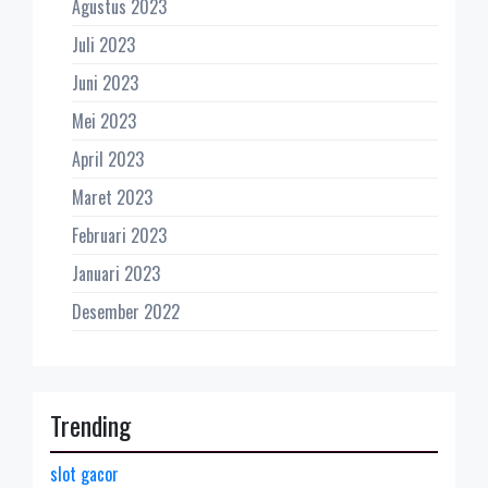
Agustus 2023
Juli 2023
Juni 2023
Mei 2023
April 2023
Maret 2023
Februari 2023
Januari 2023
Desember 2022
Trending
slot gacor