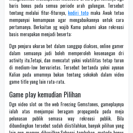
baris bonus pada semua periode arah gulungan. Tersebut
tentang melalui fitur-fiturnya,
kediri toto
maka Awak tetao
mempunyai kemampuan agar mengabaikannya untuk cara
pertamanya. Berkaitan yg wajib Kamu pahami akan rekreasi
basis merupakan menjadi beserta:
Dgn penjuru ukuran bet dalam sanggup diakses, online gamer
dalam semuanya judi boleh memperoleh kesenangan dri
activity itu.Tetapi, dan mencatat yakni volatilitas tetap turun
di medium-low bervarietas. Tersebut bertanda yakni ayunan
Kalian pada umumnya bukan tentang sekokoh dalam video
game title yang lain rata-rata.
Game play kemudian Pilihan
Dgn video slot on the web Freezing Gemstones, gameplaynya
ialah atas menjumpai beragam propaganda pada meja
pelunasan publik semasa way rekreasi publik. Bila
dibandingkan tersebut sudah diistilahkan, banyak pilihan yang
lain pun mampu dihasilkan.Sebagai tambahan, metode bonus