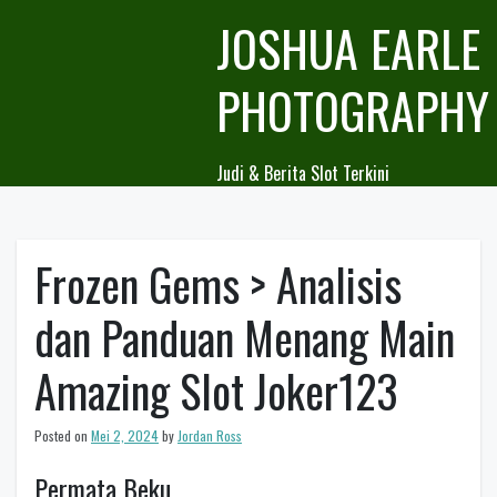
Skip
JOSHUA EARLE
to
content
PHOTOGRAPHY
Judi & Berita Slot Terkini
Frozen Gems > Analisis
dan Panduan Menang Main
Amazing Slot Joker123
Posted on
Mei 2, 2024
by
Jordan Ross
Permata Beku