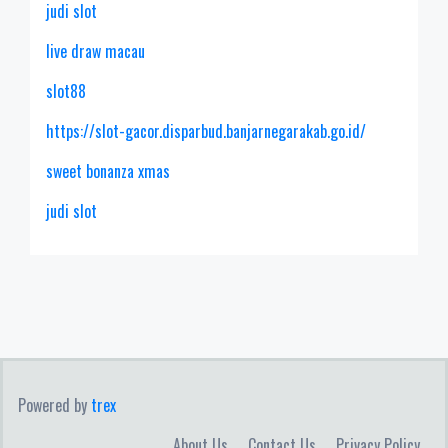
judi slot
live draw macau
slot88
https://slot-gacor.disparbud.banjarnegarakab.go.id/
sweet bonanza xmas
judi slot
Powered by
trex
About Us
Contact Us
Privacy Policy