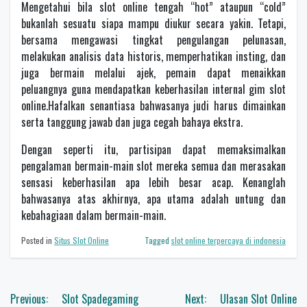
Mengetahui bila slot online tengah “hot” ataupun “cold”
bukanlah sesuatu siapa mampu diukur secara yakin. Tetapi,
bersama mengawasi tingkat pengulangan pelunasan,
melakukan analisis data historis, memperhatikan insting, dan
juga bermain melalui ajek, pemain dapat menaikkan
peluangnya guna mendapatkan keberhasilan internal gim slot
online.Hafalkan senantiasa bahwasanya judi harus dimainkan
serta tanggung jawab dan juga cegah bahaya ekstra.
Dengan seperti itu, partisipan dapat memaksimalkan
pengalaman bermain-main slot mereka semua dan merasakan
sensasi keberhasilan apa lebih besar acap. Kenanglah
bahwasanya atas akhirnya, apa utama adalah untung dan
kebahagiaan dalam bermain-main.
Posted in
Situs Slot Online
Tagged
slot online terpercaya di indonesia
Navigasi
Previous:
Slot Spadegaming
Next:
Ulasan Slot Online