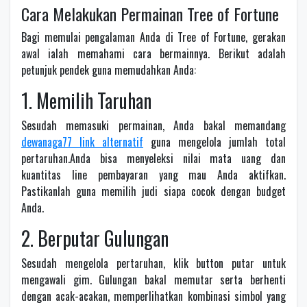
Cara Melakukan Permainan Tree of Fortune
Bagi memulai pengalaman Anda di Tree of Fortune, gerakan
awal ialah memahami cara bermainnya. Berikut adalah
petunjuk pendek guna memudahkan Anda:
1. Memilih Taruhan
Sesudah memasuki permainan, Anda bakal memandang
dewanaga77 link alternatif
guna mengelola jumlah total
pertaruhan.Anda bisa menyeleksi nilai mata uang dan
kuantitas line pembayaran yang mau Anda aktifkan.
Pastikanlah guna memilih judi siapa cocok dengan budget
Anda.
2. Berputar Gulungan
Sesudah mengelola pertaruhan, klik button putar untuk
mengawali gim. Gulungan bakal memutar serta berhenti
dengan acak-acakan, memperlihatkan kombinasi simbol yang