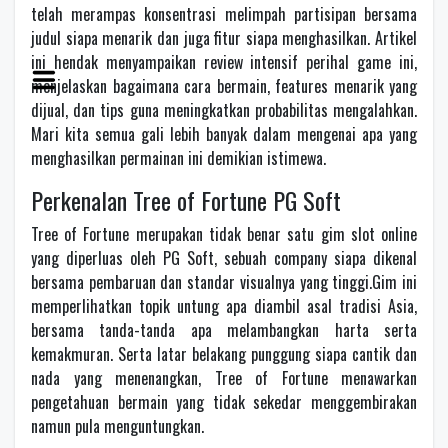
telah merampas konsentrasi melimpah partisipan bersama
judul siapa menarik dan juga fitur siapa menghasilkan. Artikel
ini hendak menyampaikan review intensif perihal game ini,
menjelaskan bagaimana cara bermain, features menarik yang
dijual, dan tips guna meningkatkan probabilitas mengalahkan.
Mari kita semua gali lebih banyak dalam mengenai apa yang
menghasilkan permainan ini demikian istimewa.
Perkenalan Tree of Fortune PG Soft
Tree of Fortune merupakan tidak benar satu gim slot online
yang diperluas oleh PG Soft, sebuah company siapa dikenal
bersama pembaruan dan standar visualnya yang tinggi.Gim ini
memperlihatkan topik untung apa diambil asal tradisi Asia,
bersama tanda-tanda apa melambangkan harta serta
kemakmuran. Serta latar belakang punggung siapa cantik dan
nada yang menenangkan, Tree of Fortune menawarkan
pengetahuan bermain yang tidak sekedar menggembirakan
namun pula menguntungkan.