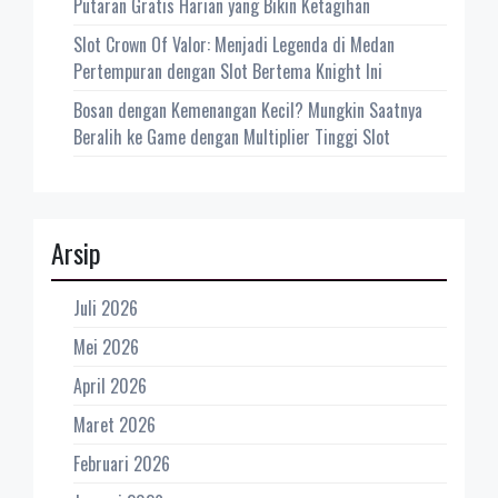
Putaran Gratis Harian yang Bikin Ketagihan
Slot Crown Of Valor: Menjadi Legenda di Medan
Pertempuran dengan Slot Bertema Knight Ini
Bosan dengan Kemenangan Kecil? Mungkin Saatnya
Beralih ke Game dengan Multiplier Tinggi Slot
Arsip
Juli 2026
Mei 2026
April 2026
Maret 2026
Februari 2026