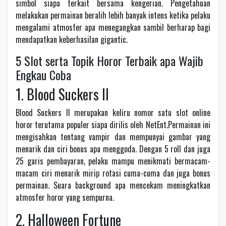
simbol siapa terkait bersama kengerian. Pengetahuan
melakukan permainan beralih lebih banyak intens ketika pelaku
mengalami atmosfer apa menegangkan sambil berharap bagi
mendapatkan keberhasilan gigantic.
5 Slot serta Topik Horor Terbaik apa Wajib
Engkau Coba
1. Blood Suckers II
Blood Suckers II merupakan keliru nomor satu slot online
horor terutama populer siapa dirilis oleh NetEnt.Permainan ini
mengisahkan tentang vampir dan mempunyai gambar yang
menarik dan ciri bonus apa menggoda. Dengan 5 roll dan juga
25 garis pembayaran, pelaku mampu menikmati bermacam-
macam ciri menarik mirip rotasi cuma-cuma dan juga bonus
permainan. Suara background apa mencekam meningkatkan
atmosfer horor yang sempurna.
2. Halloween Fortune