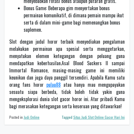
menyebabkan rotasi bonus ataupun putaran gratis.
Bonus Game: Beberapa gim menyertakan bonus
permainan komunikatif, di dimana pemain mampu ikut
serta di dalam mini-game bagi memenangkan bonus
suplemen.
Slot dengan judul horor terbaik menyediakan pengalaman
melakukan permainan apa spesial serta menggetarkan,
menyatukan elemen ketegangan dengan peluang guna
mendapatkan keberhasilan.Asal Blood Suckers II sampai
Immortal Romance, masing-masing game ini memiliki
keunikan dan juga daya panggil tersendiri. Apabila Kamu satu
orang fans horor
pulau88
atau hanya mau mengupayakan
sesuatu siapa berbeda, tidak boleh tidak yakin guna
mengeksplorasi dunia slot gacor horor ini. Atur pribadi Kamu
bagi merasakan ketegangan serta keseruan yang ditawarkan!
Posted in
Judi Online
Tagged
Situs Judi Slot Online Gacor Hari Ini