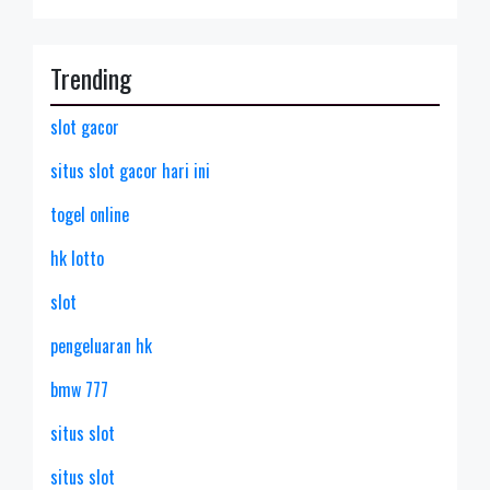
Trending
slot gacor
situs slot gacor hari ini
togel online
hk lotto
slot
pengeluaran hk
bmw 777
situs slot
situs slot