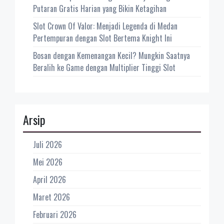
Putaran Gratis Harian yang Bikin Ketagihan
Slot Crown Of Valor: Menjadi Legenda di Medan
Pertempuran dengan Slot Bertema Knight Ini
Bosan dengan Kemenangan Kecil? Mungkin Saatnya
Beralih ke Game dengan Multiplier Tinggi Slot
Arsip
Juli 2026
Mei 2026
April 2026
Maret 2026
Februari 2026