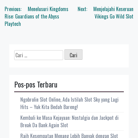
Navigasi
Previous:
Menelusuri Kingdoms
Next:
Menjelajahi Keseruan
pos
Rise: Guardians of the Abyss
Vikings Go Wild Slot
Playtech
Cari
untuk:
Pos-pos Terbaru
Ngobrolin Slot Online, Ada Istilah Slot Sky yang Lagi
Hits – Yuk Kita Bedah Bareng!
Kembali ke Masa Kejayaan: Nostalgia dan Jackpot di
Break Da Bank Again Slot
Raih Kesempatan Menang Lebih Banyak dengan Slot