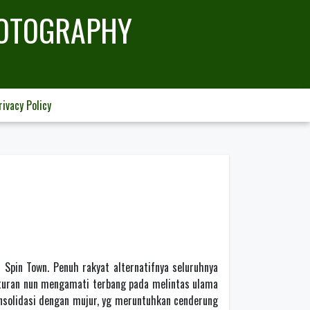
HOTOGRAPHY
rivacy Policy
 Spin Town. Penuh rakyat alternatifnya seluruhnya
 aturan nun mengamati terbang pada melintas ulama
solidasi dengan mujur, yg meruntuhkan cenderung