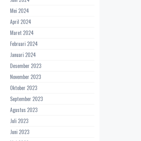
Mei 2024
April 2024
Maret 2024
Februari 2024
Januari 2024
Desember 2023
November 2023
Oktober 2023
September 2023
Agustus 2023
Juli 2023
Juni 2023