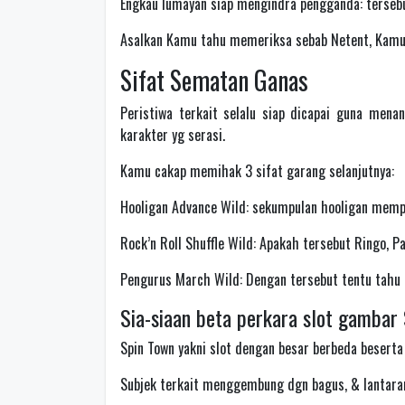
Engkau lumayan siap mengindra pengganda: tersebu
Asalkan Kamu tahu memeriksa sebab Netent, Kamu b
Sifat Sematan Ganas
Peristiwa terkait selalu siap dicapai guna men
karakter yg serasi.
Kamu cakap memihak 3 sifat garang selanjutnya:
Hooligan Advance Wild: sekumpulan hooligan mempr
Rock’n Roll Shuffle Wild: Apakah tersebut Ringo,
Pengurus March Wild: Dengan tersebut tentu tahu
Sia-siaan beta perkara slot gambar
Spin Town yakni slot dengan besar berbeda beserta 
Subjek terkait menggembung dgn bagus, & lantaran