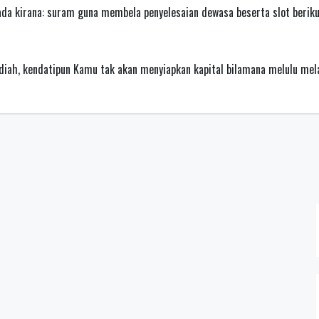
ada kirana: suram guna membela penyelesaian dewasa beserta slot beriku
diah, kendatipun Kamu tak akan menyiapkan kapital bilamana melulu melal