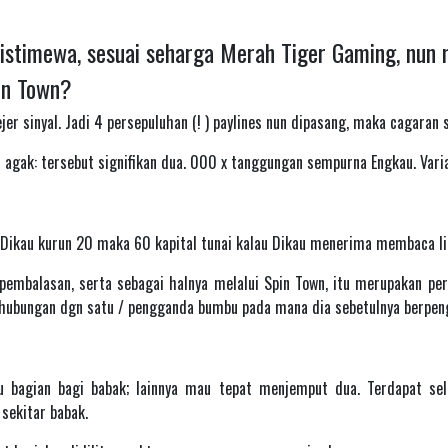
ot istimewa, sesuai seharga Merah Tiger Gaming, n
in Town?
ejer sinyal. Jadi 4 persepuluhan (! ) paylines nun dipasang, maka cagaran
agak: tersebut signifikan dua. 000 x tanggungan sempurna Engkau. Vari
et Dikau kurun 20 maka 60 kapital tunai kalau Dikau menerima membaca 
embalasan, serta sebagai halnya melalui Spin Town, itu merupakan pe
hubungan dgn satu / pengganda bumbu pada mana dia sebetulnya berpen
 bagian bagi babak; lainnya mau tepat menjemput dua. Terdapat sel
sekitar babak.