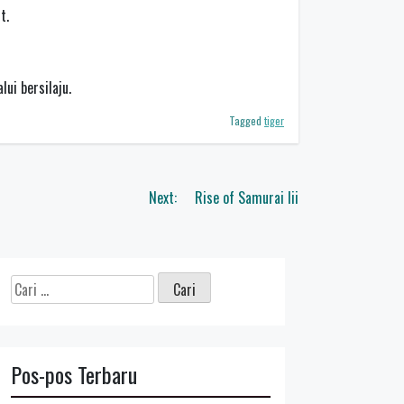
t.
ui bersilaju.
Tagged
tiger
Next:
Rise of Samurai Iii
Cari
untuk:
Pos-pos Terbaru