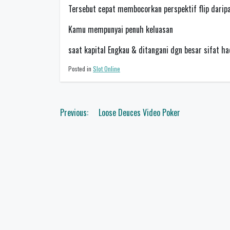
Tersebut cepat membocorkan perspektif flip darip
Kamu mempunyai penuh keluasan
saat kapital Engkau & ditangani dgn besar sifat ha
Posted in
Slot Online
Navigasi
Previous:
Loose Deuces Video Poker
pos