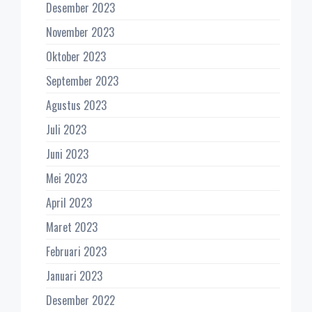
Desember 2023
November 2023
Oktober 2023
September 2023
Agustus 2023
Juli 2023
Juni 2023
Mei 2023
April 2023
Maret 2023
Februari 2023
Januari 2023
Desember 2022