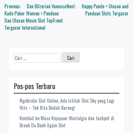
Navigasi
Previous:
Dan Bilzerian Vanessa
Next:
Happy Panda > Ulasan and
pos
Kade Poker Women > Panduan
Panduan Slots Tergacor
Dan Ulasan Mesin Slot TopTrend
Tergacor International
Cari
untuk:
Pos-pos Terbaru
Ngobrolin Slot Online, Ada Istilah Slot Sky yang Lagi
Hits – Yuk Kita Bedah Bareng!
Kembali ke Masa Kejayaan: Nostalgia dan Jackpot di
Break Da Bank Again Slot