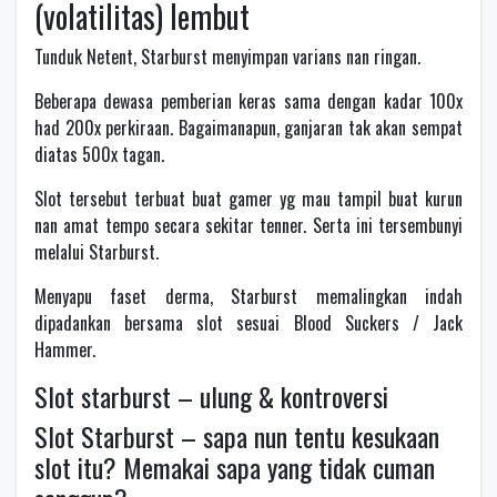
(volatilitas) lembut
Tunduk Netent, Starburst menyimpan varians nan ringan.
Beberapa dewasa pemberian keras sama dengan kadar 100x
had 200x perkiraan. Bagaimanapun, ganjaran tak akan sempat
diatas 500x tagan.
Slot tersebut terbuat buat gamer yg mau tampil buat kurun
nan amat tempo secara sekitar tenner. Serta ini tersembunyi
melalui Starburst.
Menyapu faset derma, Starburst memalingkan indah
dipadankan bersama slot sesuai Blood Suckers / Jack
Hammer.
Slot starburst – ulung & kontroversi
Slot Starburst – sapa nun tentu kesukaan
slot itu? Memakai sapa yang tidak cuman