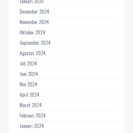
Januari 2025
Desember 2024
November 2024
Oktober 2024
September 2024
Agustus 2024
Juli 2024
Juni 2024
Mei 2024
April 2024
Maret 2024
Februari 2024
Januari 2024