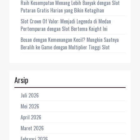
Raih Kesempatan Menang Lebih Banyak dengan Slot
Putaran Gratis Harian yang Bikin Ketagihan
Slot Crown Of Valor: Menjadi Legenda di Medan
Pertempuran dengan Slot Bertema Knight Ini
Bosan dengan Kemenangan Kecil? Mungkin Saatnya
Beralih ke Game dengan Multiplier Tinggi Slot
Arsip
Juli 2026
Mei 2026
April 2026
Maret 2026
Februari 2026