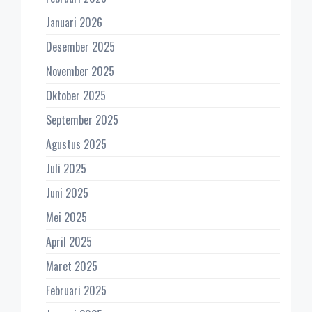
Januari 2026
Desember 2025
November 2025
Oktober 2025
September 2025
Agustus 2025
Juli 2025
Juni 2025
Mei 2025
April 2025
Maret 2025
Februari 2025