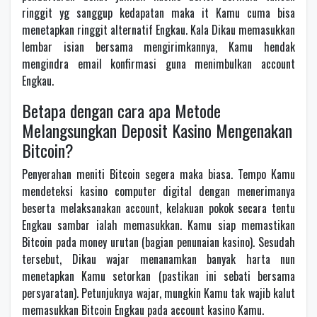
ringgit yg sanggup kedapatan maka it Kamu cuma bisa
menetapkan ringgit alternatif Engkau. Kala Dikau memasukkan
lembar isian bersama mengirimkannya, Kamu hendak
mengindra email konfirmasi guna menimbulkan account
Engkau.
Betapa dengan cara apa Metode
Melangsungkan Deposit Kasino Mengenakan
Bitcoin?
Penyerahan meniti Bitcoin segera maka biasa. Tempo Kamu
mendeteksi kasino computer digital dengan menerimanya
beserta melaksanakan account, kelakuan pokok secara tentu
Engkau sambar ialah memasukkan. Kamu siap memastikan
Bitcoin pada money urutan (bagian penunaian kasino). Sesudah
tersebut, Dikau wajar menanamkan banyak harta nun
menetapkan Kamu setorkan (pastikan ini sebati bersama
persyaratan). Petunjuknya wajar, mungkin Kamu tak wajib kalut
memasukkan Bitcoin Engkau pada account kasino Kamu.