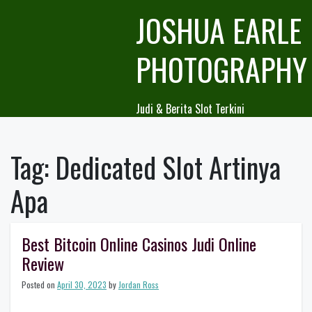
Skip
JOSHUA EARLE
to
content
PHOTOGRAPHY
Judi & Berita Slot Terkini
Tag:
Dedicated Slot Artinya
Apa
Best Bitcoin Online Casinos Judi Online
Review
Posted on
April 30, 2023
by
Jordan Ross