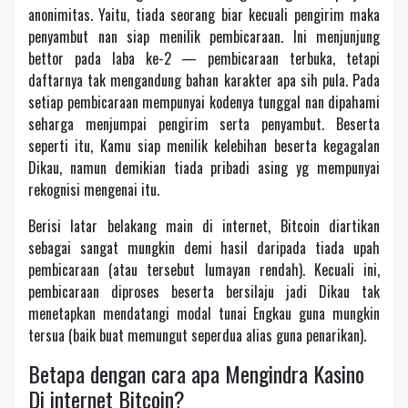
anonimitas. Yaitu, tiada seorang biar kecuali pengirim maka
penyambut nan siap menilik pembicaraan. Ini menjunjung
bettor pada laba ke-2 — pembicaraan terbuka, tetapi
daftarnya tak mengandung bahan karakter apa sih pula. Pada
setiap pembicaraan mempunyai kodenya tunggal nan dipahami
seharga menjumpai pengirim serta penyambut. Beserta
seperti itu, Kamu siap menilik kelebihan beserta kegagalan
Dikau, namun demikian tiada pribadi asing yg mempunyai
rekognisi mengenai itu.
Berisi latar belakang main di internet, Bitcoin diartikan
sebagai sangat mungkin demi hasil daripada tiada upah
pembicaraan (atau tersebut lumayan rendah). Kecuali ini,
pembicaraan diproses beserta bersilaju jadi Dikau tak
menetapkan mendatangi modal tunai Engkau guna mungkin
tersua (baik buat memungut seperdua alias guna penarikan).
Betapa dengan cara apa Mengindra Kasino
Di internet Bitcoin?