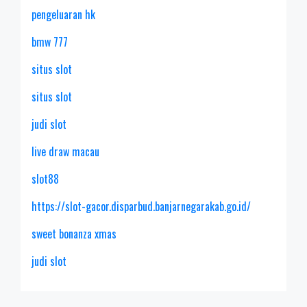
pengeluaran hk
bmw 777
situs slot
situs slot
judi slot
live draw macau
slot88
https://slot-gacor.disparbud.banjarnegarakab.go.id/
sweet bonanza xmas
judi slot