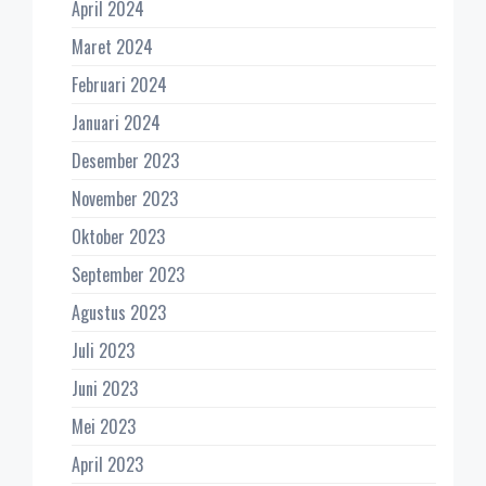
April 2024
Maret 2024
Februari 2024
Januari 2024
Desember 2023
November 2023
Oktober 2023
September 2023
Agustus 2023
Juli 2023
Juni 2023
Mei 2023
April 2023