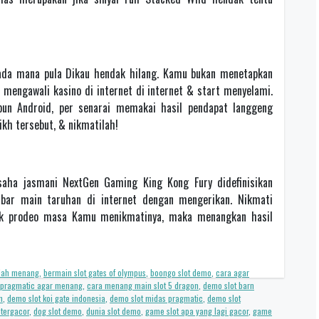
ada mana pula Dikau hendak hilang. Kamu bukan menetapkan
mengawali kasino di internet di internet & start menyelami.
un Android, per senarai memakai hasil pendapat langgeng
ikh tersebut, & nikmatilah!
aha jasmani NextGen Gaming King Kong Fury didefinisikan
bar main taruhan di internet dengan mengerikan. Nikmati
k prodeo masa Kamu menikmatinya, maka menangkan hasil
!
udah menang
,
bermain slot gates of olympus
,
boongo slot demo
,
cara agar
t pragmatic agar menang
,
cara menang main slot 5 dragon
,
demo slot barn
n
,
demo slot koi gate indonesia
,
demo slot midas pragmatic
,
demo slot
 tergacor
,
dog slot demo
,
dunia slot demo
,
game slot apa yang lagi gacor
,
game