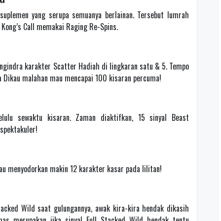
uplemen yang serupa semuanya berlainan. Tersebut lumrah
l, Kong’s Call memakai Raging Re-Spins.
ngindra karakter Scatter Hadiah di lingkaran satu & 5. Tempo
rta Dikau malahan mau mencapai 100 kisaran percuma!
ulu sewaktu kisaran. Zaman diaktifkan, 15 sinyal Beast
spektakuler!
u menyodorkan makin 12 karakter kasar pada lilitan!
cked Wild saat gulungannya, awak kira-kira hendak dikasih
mas merupakan jika sinyal Full Stacked Wild hendak tentu