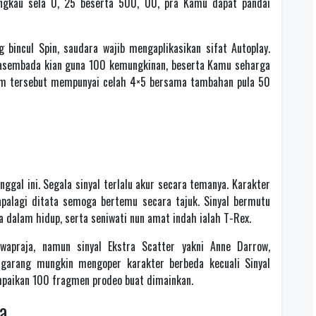
ngkau sela 0, 25 beserta 500, 00, pra Kamu dapat pandai
bincul Spin, saudara wajib mengaplikasikan sifat Autoplay.
asembada kian guna 100 kemungkinan, beserta Kamu seharga
Gim tersebut mempunyai celah 4×5 bersama tambahan pula 50
ggal ini. Segala sinyal terlalu akur secara temanya. Karakter
 apalagi ditata semoga bertemu secara tajuk. Sinyal bermutu
 dalam hidup, serta seniwati nun amat indah ialah T-Rex.
wapraja, namun sinyal Ekstra Scatter yakni Anne Darrow,
 garang mungkin mengoper karakter berbeda kecuali Sinyal
paikan 100 fragmen prodeo buat dimainkan.
a