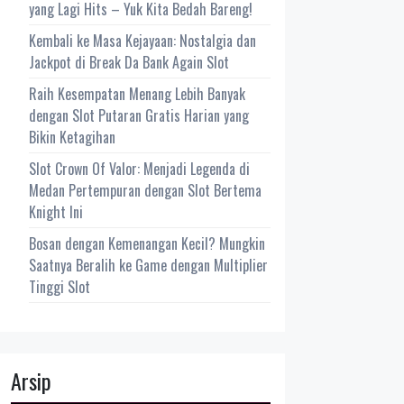
yang Lagi Hits – Yuk Kita Bedah Bareng!
Kembali ke Masa Kejayaan: Nostalgia dan
Jackpot di Break Da Bank Again Slot
Raih Kesempatan Menang Lebih Banyak
dengan Slot Putaran Gratis Harian yang
Bikin Ketagihan
Slot Crown Of Valor: Menjadi Legenda di
Medan Pertempuran dengan Slot Bertema
Knight Ini
Bosan dengan Kemenangan Kecil? Mungkin
Saatnya Beralih ke Game dengan Multiplier
Tinggi Slot
Arsip