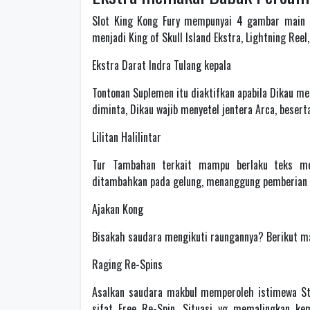
Slot King Kong Fury mempunyai 4 gambar main s
menjadi King of Skull Island Ekstra, Lightning Ree
Ekstra Darat Indra Tulang kepala
Tontonan Suplemen itu diaktifkan apabila Dikau me
diminta, Dikau wajib menyetel jentera Arca, bese
Lilitan Halilintar
Tur Tambahan terkait mampu berlaku teks mel
ditambahkan pada gelung, menanggung pemberian 
Ajakan Kong
Bisakah saudara mengikuti raungannya? Berikut ma
Raging Re-Spins
Asalkan saudara makbul memperoleh istimewa Sta
sifat Free Re-Spin. Situasi yg memalingkan ke