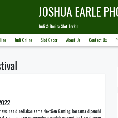
JOSHUA EARLE P
Judi & Berita Slot Terkini
line
Judi Online
Slot Gacor
About Us
Contact Us
P
tival
2022
imewa nan disediakan sama NextGen Gaming, bersama dipenuhi
ah 4 x 5, memakai mengandung jumlah prospek bertikai dengan