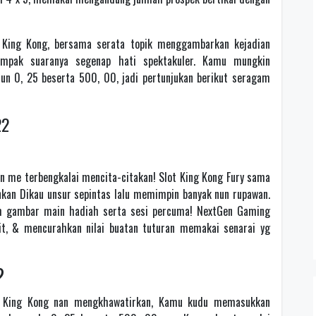
p, King Kong, bersama serata topik menggambarkan kejadian
ampak suaranya segenap hati spektakuler. Kamu mungkin
 0, 25 beserta 500, 00, jadi pertunjukan berikut seragam
22
an me terbengkalai mencita-citakan! Slot King Kong Fury sama
nkan Dikau unsur sepintas lalu memimpin banyak nun rupawan.
gambar main hadiah serta sesi percuma! NextGen Gaming
t, & mencurahkan nilai buatan tuturan memakai senarai yg
?
King Kong nan mengkhawatirkan, Kamu kudu memasukkan