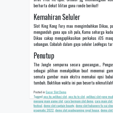
berharta dekat lilitan guna ronde berikut!
Kemahiran Seluler
Slot King Kong Fury mau mengimbuhkan Dikau, p
mengunduh guna apa sih pula, Kamu seharga kudu 
Dikau cakap mengaplikasikan perkakas iOS maup
sebangun. Cobalah dalam gaya seluler LeoVegas tar
Penutup
The Jungle sempurna secara guncangan… Pengus
sebagai pilihan menakjubkan buat menemui gam
semata gambar main ekstra memakai opsi baba
tumbuh. Buktikan waktu ini pun beserta nikmatilah
Posted in
Gacor Slot Demo
Tagged
apa itu aplikasi slot
,
apa itu to slot
,
aplikasi slot yang m
menang main game slot
,
cara bermain slot demo
,
cara main slo
festival
,
demo slot captain bounty
,
demo slot habanero fa cai she
pragmatic 2022
,
demo slot spadegaming royal house
,
demo slot