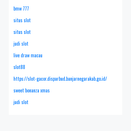
bmw 777
situs slot
situs slot
judi slot
live draw macau
slot88
https://slot-gacor.disparbud.banjarnegarakab.go.id/
sweet bonanza xmas
judi slot