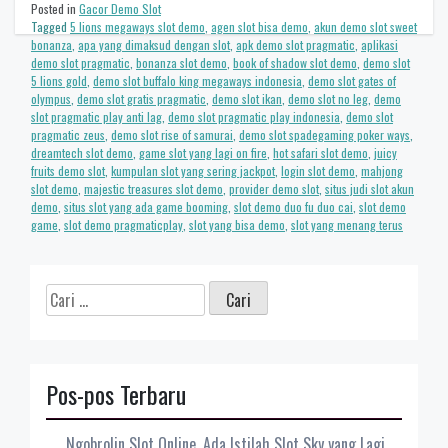
Posted in
Gacor Demo Slot
Tagged
5 lions megaways slot demo
,
agen slot bisa demo
,
akun demo slot sweet
bonanza
,
apa yang dimaksud dengan slot
,
apk demo slot pragmatic
,
aplikasi
demo slot pragmatic
,
bonanza slot demo
,
book of shadow slot demo
,
demo slot
5 lions gold
,
demo slot buffalo king megaways indonesia
,
demo slot gates of
olympus
,
demo slot gratis pragmatic
,
demo slot ikan
,
demo slot no leg
,
demo
slot pragmatic play anti lag
,
demo slot pragmatic play indonesia
,
demo slot
pragmatic zeus
,
demo slot rise of samurai
,
demo slot spadegaming poker ways
,
dreamtech slot demo
,
game slot yang lagi on fire
,
hot safari slot demo
,
juicy
fruits demo slot
,
kumpulan slot yang sering jackpot
,
login slot demo
,
mahjong
slot demo
,
majestic treasures slot demo
,
provider demo slot
,
situs judi slot akun
demo
,
situs slot yang ada game booming
,
slot demo duo fu duo cai
,
slot demo
game
,
slot demo pragmaticplay
,
slot yang bisa demo
,
slot yang menang terus
Cari
untuk:
Pos-pos Terbaru
Ngobrolin Slot Online, Ada Istilah Slot Sky yang Lagi