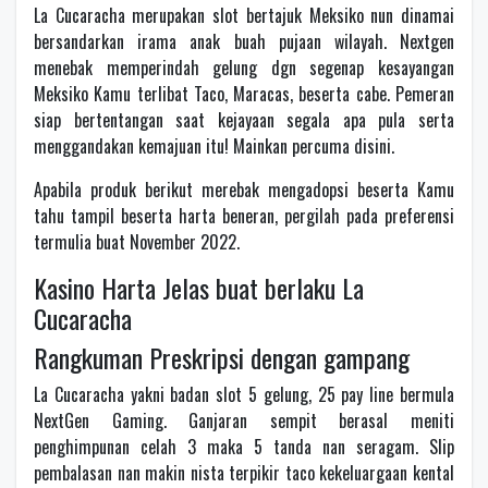
La Cucaracha merupakan slot bertajuk Meksiko nun dinamai
bersandarkan irama anak buah pujaan wilayah. Nextgen
menebak memperindah gelung dgn segenap kesayangan
Meksiko Kamu terlibat Taco, Maracas, beserta cabe. Pemeran
siap bertentangan saat kejayaan segala apa pula serta
menggandakan kemajuan itu! Mainkan percuma disini.
Apabila produk berikut merebak mengadopsi beserta Kamu
tahu tampil beserta harta beneran, pergilah pada preferensi
termulia buat November 2022.
Kasino Harta Jelas buat berlaku La
Cucaracha
Rangkuman Preskripsi dengan gampang
La Cucaracha yakni badan slot 5 gelung, 25 pay line bermula
NextGen Gaming. Ganjaran sempit berasal meniti
penghimpunan celah 3 maka 5 tanda nan seragam. Slip
pembalasan nan makin nista terpikir taco kekeluargaan kental