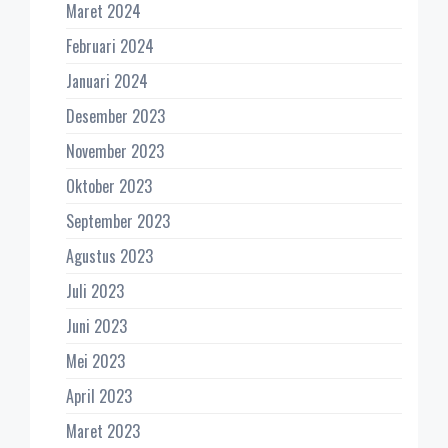
Maret 2024
Februari 2024
Januari 2024
Desember 2023
November 2023
Oktober 2023
September 2023
Agustus 2023
Juli 2023
Juni 2023
Mei 2023
April 2023
Maret 2023