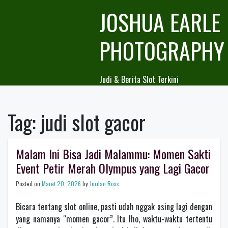
Skip
JOSHUA EARLE
to
content
PHOTOGRAPHY
Judi & Berita Slot Terkini
Tag:
judi slot gacor
Malam Ini Bisa Jadi Malammu: Momen Sakti
Event Petir Merah Olympus yang Lagi Gacor
Posted on
Maret 20, 2026
by
Jordan Ross
Bicara tentang slot online, pasti udah nggak asing lagi dengan
yang namanya “momen gacor”. Itu lho, waktu-waktu tertentu