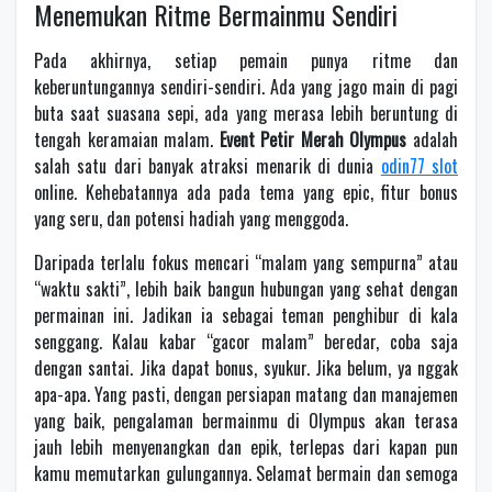
Menemukan Ritme Bermainmu Sendiri
Pada akhirnya, setiap pemain punya ritme dan
keberuntungannya sendiri-sendiri. Ada yang jago main di pagi
buta saat suasana sepi, ada yang merasa lebih beruntung di
tengah keramaian malam.
Event Petir Merah Olympus
adalah
salah satu dari banyak atraksi menarik di dunia
odin77 slot
online. Kehebatannya ada pada tema yang epic, fitur bonus
yang seru, dan potensi hadiah yang menggoda.
Daripada terlalu fokus mencari “malam yang sempurna” atau
“waktu sakti”, lebih baik bangun hubungan yang sehat dengan
permainan ini. Jadikan ia sebagai teman penghibur di kala
senggang. Kalau kabar “gacor malam” beredar, coba saja
dengan santai. Jika dapat bonus, syukur. Jika belum, ya nggak
apa-apa. Yang pasti, dengan persiapan matang dan manajemen
yang baik, pengalaman bermainmu di Olympus akan terasa
jauh lebih menyenangkan dan epik, terlepas dari kapan pun
kamu memutarkan gulungannya. Selamat bermain dan semoga