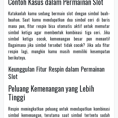
Contoh Kasus dalam Permainan Slot
Katakanlah kamu sedang bermain slot dengan simbol buah-
buahan. Saat kamu mendapatkan dua simbol ceri di baris
mana pun, fitur respin bisa otomatis aktif untuk memutar
simbol ketiga agar membentuk kombinasi tiga ceri. Jika
simbol ketiga cocok, kemenangan besar pun menanti!
Bagaimana jika simbol tersebut tidak cocok? Jika ada fitur
respin lagi, mungkin kamu masih memiliki kesempatan
berikutnya.
Keunggulan Fitur Respin dalam Permainan
Slot
Peluang Kemenangan yang Lebih
Tinggi
Respin meningkatkan peluang untuk mendapatkan kombinasi
simbol kemenangan, terutama saat simbol tertentu sudah