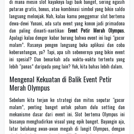
di mana mesin slot kayaknya lagi baik banget, sering ngasih
putaran gratis, bonus, atau kombinasi simbol yang bikin saldo
langsung melonjak. Nah, kalau kamu penggemar slot bertema
dewa-dewi Yunani, ada satu event yang konon jadi primadona
dan paling dinanti-nantikan:
Event Petir Merah Olympus
.
Apalagi kalau denger kabar burung bahwa event ini lagi “gacor
malam”. Rasanya pengen langsung buka aplikasi dan coba
keberuntungan, ya? Tapi, apa sih sebenernya yang bikin event
ini spesial? Dan benarkah ada waktu-waktu tertentu yang
lebih “panas” daripada yang lain? Yuk, kita bahas lebih dalam.
Mengenal Kekuatan di Balik Event Petir
Merah Olympus
Sebelum kita terjun ke strategi dan mitos seputar “gacor
malam”, penting banget untuk paham dulu setting dan
mekanisme dasar dari event ini. Slot bertema Olympus ini
biasanya menghadirkan visual yang epik banget. Bayangin aja,
latar belakang awan-awan megah di langit Olympus, dengan