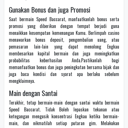
Gunakan Bonus dan juga Promosi
Saat bermain Speed Baccarat, manfaatkanlah bonus serta
promosi yang diberikan dengan tempat berjudi guna
menaikkan kesempatan kemenangan Kamu. Berlimpah casino
menawarkan bonus deposit, pengembalian uang, atau
pemasaran lain-lain yang dapat menolong Engkau
membesarkan kapital bermain dan juga meningkatkan
probabilitas keberhasilan Anda.Pastikanlah bagi
memanfaatkan bonus dan juga peningkatan bersama bijak dan
juga baca kondisi dan syarat apa berlaku sebelum
mengklaimnya.
Main dengan Santai
Terakhir, tetap bermain-main dengan santai waktu bermain
Speed Baccarat. Tidak Boleh lepaskan tekanan atau
ketegangan mengusik konsentrasi Engkau ketika bermain-
main, dan nikmatilah setiap putaran gim. Melakukan