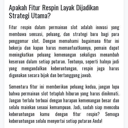
Apakah Fitur Respin Layak Dijadikan
Strategi Utama?
Fitur respin dalam permainan slot adalah inovasi yang
membawa sensasi, peluang, dan strategi baru bagi para
penggemar slot. Dengan memahami bagaimana fitur ini
bekerja dan kapan harus memanfaatkannya, pemain dapat
meningkatkan peluang kemenangan sekaligus menambah
keseruan dalam setiap putaran. Tentunya, seperti halnya judi
yang mengandalkan keberuntungan, respin juga harus
digunakan secara bijak dan bertanggung jawab.
Sementara fitur ini memberikan peluang kedua, jangan lupa
bahwa permainan slot tetaplah hiburan yang harus dinikmati.
Jangan terlalu terbuai dengan harapan kemenangan besar dan
selalu mainkan sesuai kemampuan. Jadi, sudah siap mencoba
keberuntungan kamu dengan fitur respin? Semoga
keberuntungan selalu menyertai setiap putaran Anda!