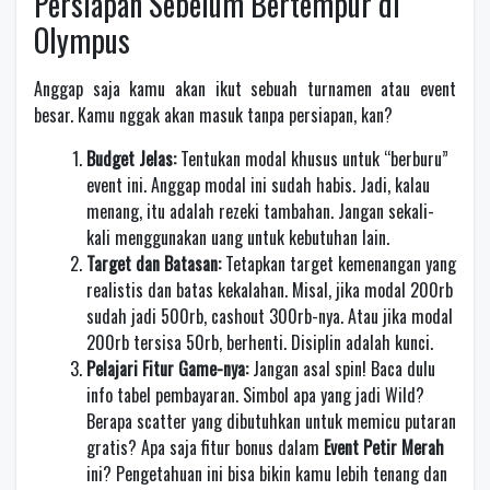
Persiapan Sebelum Bertempur di
Olympus
Anggap saja kamu akan ikut sebuah turnamen atau event
besar. Kamu nggak akan masuk tanpa persiapan, kan?
Budget Jelas:
Tentukan modal khusus untuk “berburu”
event ini. Anggap modal ini sudah habis. Jadi, kalau
menang, itu adalah rezeki tambahan. Jangan sekali-
kali menggunakan uang untuk kebutuhan lain.
Target dan Batasan:
Tetapkan target kemenangan yang
realistis dan batas kekalahan. Misal, jika modal 200rb
sudah jadi 500rb, cashout 300rb-nya. Atau jika modal
200rb tersisa 50rb, berhenti. Disiplin adalah kunci.
Pelajari Fitur Game-nya:
Jangan asal spin! Baca dulu
info tabel pembayaran. Simbol apa yang jadi Wild?
Berapa scatter yang dibutuhkan untuk memicu putaran
gratis? Apa saja fitur bonus dalam
Event Petir Merah
ini? Pengetahuan ini bisa bikin kamu lebih tenang dan