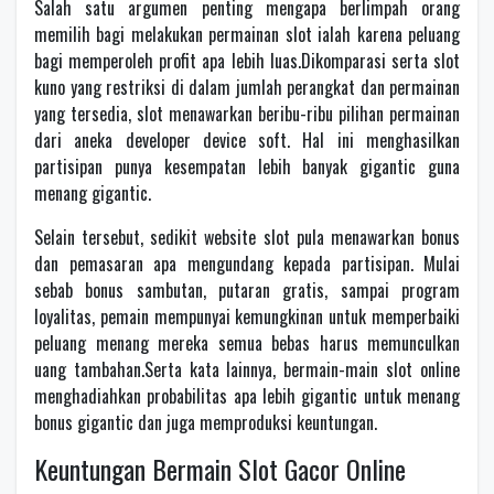
Salah satu argumen penting mengapa berlimpah orang
memilih bagi melakukan permainan slot ialah karena peluang
bagi memperoleh profit apa lebih luas.Dikomparasi serta slot
kuno yang restriksi di dalam jumlah perangkat dan permainan
yang tersedia, slot menawarkan beribu-ribu pilihan permainan
dari aneka developer device soft. Hal ini menghasilkan
partisipan punya kesempatan lebih banyak gigantic guna
menang gigantic.
Selain tersebut, sedikit website slot pula menawarkan bonus
dan pemasaran apa mengundang kepada partisipan. Mulai
sebab bonus sambutan, putaran gratis, sampai program
loyalitas, pemain mempunyai kemungkinan untuk memperbaiki
peluang menang mereka semua bebas harus memunculkan
uang tambahan.Serta kata lainnya, bermain-main slot online
menghadiahkan probabilitas apa lebih gigantic untuk menang
bonus gigantic dan juga memproduksi keuntungan.
Keuntungan Bermain Slot Gacor Online