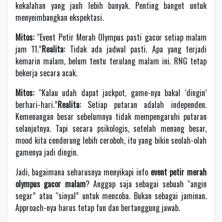
kekalahan yang jauh lebih banyak. Penting banget untuk
menyeimbangkan ekspektasi.
Mitos:
“Event Petir Merah Olympus pasti gacor setiap malam
jam 11.”
Realita:
Tidak ada jadwal pasti. Apa yang terjadi
kemarin malam, belum tentu terulang malam ini. RNG tetap
bekerja secara acak.
Mitos:
“Kalau udah dapat jackpot, game-nya bakal ‘dingin’
berhari-hari.”
Realita:
Setiap putaran adalah independen.
Kemenangan besar sebelumnya tidak mempengaruhi putaran
selanjutnya. Tapi secara psikologis, setelah menang besar,
mood kita cenderung lebih ceroboh, itu yang bikin seolah-olah
gamenya jadi dingin.
Jadi, bagaimana seharusnya menyikapi info
event petir merah
olympus gacor malam
? Anggap saja sebagai sebuah “angin
segar” atau “sinyal” untuk mencoba. Bukan sebagai jaminan.
Approach-nya harus tetap fun dan bertanggung jawab.