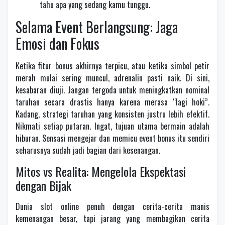
tahu apa yang sedang kamu tunggu.
Selama Event Berlangsung: Jaga
Emosi dan Fokus
Ketika fitur bonus akhirnya terpicu, atau ketika simbol petir
merah mulai sering muncul, adrenalin pasti naik. Di sini,
kesabaran diuji. Jangan tergoda untuk meningkatkan nominal
taruhan secara drastis hanya karena merasa “lagi hoki”.
Kadang, strategi taruhan yang konsisten justru lebih efektif.
Nikmati setiap putaran. Ingat, tujuan utama bermain adalah
hiburan. Sensasi mengejar dan memicu event bonus itu sendiri
seharusnya sudah jadi bagian dari kesenangan.
Mitos vs Realita: Mengelola Ekspektasi
dengan Bijak
Dunia slot online penuh dengan cerita-cerita manis
kemenangan besar, tapi jarang yang membagikan cerita