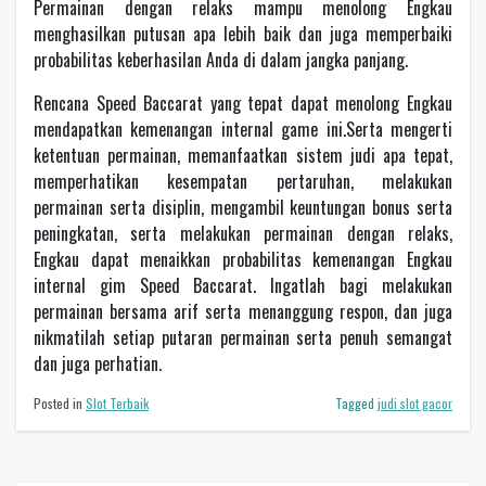
Permainan dengan relaks mampu menolong Engkau
menghasilkan putusan apa lebih baik dan juga memperbaiki
probabilitas keberhasilan Anda di dalam jangka panjang.
Rencana Speed Baccarat yang tepat dapat menolong Engkau
mendapatkan kemenangan internal game ini.Serta mengerti
ketentuan permainan, memanfaatkan sistem judi apa tepat,
memperhatikan kesempatan pertaruhan, melakukan
permainan serta disiplin, mengambil keuntungan bonus serta
peningkatan, serta melakukan permainan dengan relaks,
Engkau dapat menaikkan probabilitas kemenangan Engkau
internal gim Speed Baccarat. Ingatlah bagi melakukan
permainan bersama arif serta menanggung respon, dan juga
nikmatilah setiap putaran permainan serta penuh semangat
dan juga perhatian.
Posted in
Slot Terbaik
Tagged
judi slot gacor