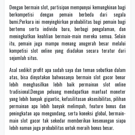
Dengan bermain slot, partisipan mempunyai kemungkinan bagi
berkompetisi dengan pemain berbeda dari segala
bumi.Perkara ini menyingkirkan probabilitas bagi pemain bagi
bertemu serta individu baru, berbagi pengalaman, dan
meningkatkan keahlian bermain-main mereka semua. Selain
itu, pemain juga mampu menang anugerah besar melalui
kompetisi slot online yang diadakan secara teratur dari
sejumlah situs.
Asal sedikit profit apa sudah saya dan teman sebutkan dalam
atas, bisa dinyatakan bahwasanya bermain slot gacor benar
lebih menghasilkan lebih baik permainan slot online
tradisional.Dengan peluang mendapatkan manfaat moneter
yang lebih banyak gigantic, kefasilitasan aksesibilitas, pilihan
permainan apa lebih banyak melimpah, feature bonus dan
peningkatan apa mengundang, serta koneksi global, bermain-
main slot gacor tak sekedar memberikan kesenangan siapa
lebih namun juga probabilitas untuk meraih bonus besar.