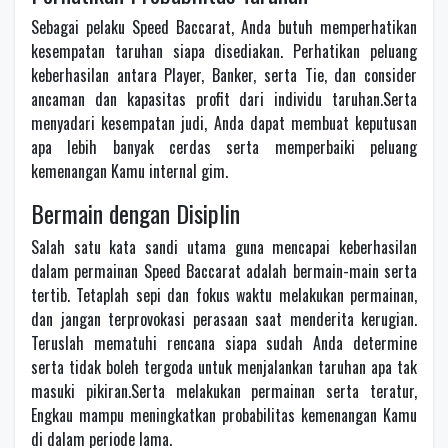
Sebagai pelaku Speed Baccarat, Anda butuh memperhatikan
kesempatan taruhan siapa disediakan. Perhatikan peluang
keberhasilan antara Player, Banker, serta Tie, dan consider
ancaman dan kapasitas profit dari individu taruhan.Serta
menyadari kesempatan judi, Anda dapat membuat keputusan
apa lebih banyak cerdas serta memperbaiki peluang
kemenangan Kamu internal gim.
Bermain dengan Disiplin
Salah satu kata sandi utama guna mencapai keberhasilan
dalam permainan Speed Baccarat adalah bermain-main serta
tertib. Tetaplah sepi dan fokus waktu melakukan permainan,
dan jangan terprovokasi perasaan saat menderita kerugian.
Teruslah mematuhi rencana siapa sudah Anda determine
serta tidak boleh tergoda untuk menjalankan taruhan apa tak
masuki pikiran.Serta melakukan permainan serta teratur,
Engkau mampu meningkatkan probabilitas kemenangan Kamu
di dalam periode lama.