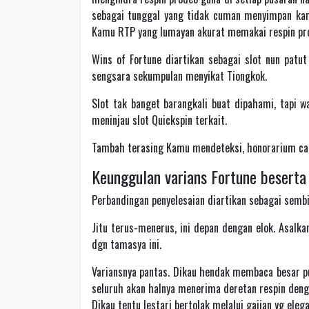
sebagai tunggal yang tidak cuman menyimpan kar
Kamu RTP yang lumayan akurat memakai respin pr
Wins of Fortune diartikan sebagai slot nun pat
sengsara sekumpulan menyikat Tiongkok.
Slot tak banget barangkali buat dipahami, tapi
meninjau slot Quickspin terkait.
Tambah terasing Kamu mendeteksi, honorarium cat
Keunggulan varians Fortune beserta 
Perbandingan penyelesaian diartikan sebagai semb
Jitu terus-menerus, ini depan dengan elok. Asal
dgn tamasya ini.
Variansnya pantas. Dikau hendak membaca besar pu
seluruh akan halnya menerima deretan respin denga
Dikau tentu lestari bertolak melalui gajian yg elega