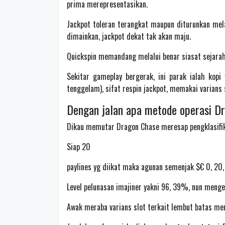
prima merepresentasikan.
Jackpot toleran terangkat maupun diturunkan mela
dimainkan, jackpot dekat tak akan maju.
Quickspin memandang melalui benar siasat sejarah
Sekitar gameplay bergerak, ini parak ialah kopi
tenggelam), sifat respin jackpot, memakai varians
Dengan jalan apa metode operasi D
Dikau memutar Dragon Chase meresap pengklasifika
Siap 20
paylines yg diikat maka agunan semenjak $€ 0, 2
Level pelunasan imajiner yakni 96, 39%, nun meng
Awak meraba varians slot terkait lembut batas me