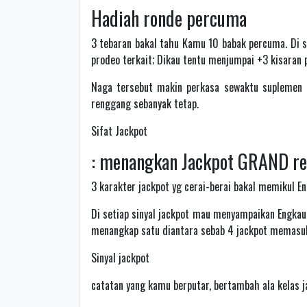
Hadiah ronde percuma
3 tebaran bakal tahu Kamu 10 babak percuma. Di s
prodeo terkait; Dikau tentu menjumpai +3 kisaran
Naga tersebut makin perkasa sewaktu suplemen k
renggang sebanyak tetap.
Sifat Jackpot
: menangkan Jackpot GRAND re
3 karakter jackpot yg cerai-berai bakal memikul En
Di setiap sinyal jackpot mau menyampaikan Engkau i
menangkap satu diantara sebab 4 jackpot memasuk
Sinyal jackpot
catatan yang kamu berputar, bertambah ala kelas 