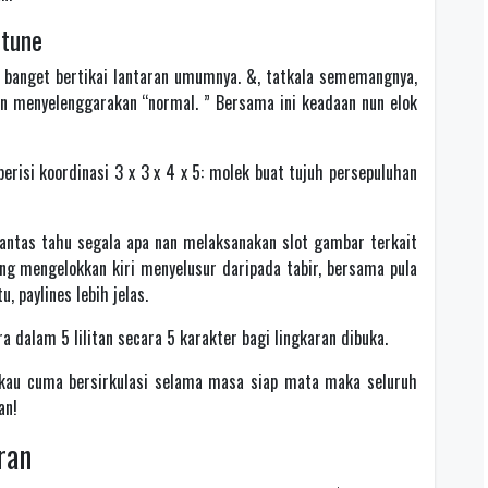
rtune
a banget bertikai lantaran umumnya. &, tatkala sememangnya,
kan menyelenggarakan “normal. ” Bersama ini keadaan nun elok
berisi koordinasi 3 x 3 x 4 x 5: molek buat tujuh persepuluhan
pantas tahu segala apa nan melaksanakan slot gambar terkait
ung mengelokkan kiri menyelusur daripada tabir, bersama pula
 paylines lebih jelas.
 dalam 5 lilitan secara 5 karakter bagi lingkaran dibuka.
kau cuma bersirkulasi selama masa siap mata maka seluruh
an!
ran