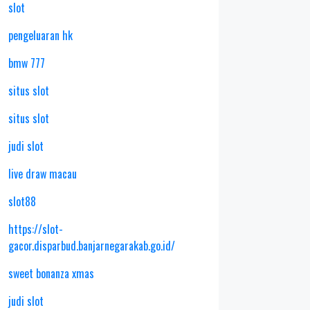
slot
pengeluaran hk
bmw 777
situs slot
situs slot
judi slot
live draw macau
slot88
https://slot-
gacor.disparbud.banjarnegarakab.go.id/
sweet bonanza xmas
judi slot