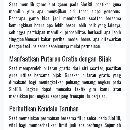
Saat memilih game slot gacor pada Slot88, pastikan guna
memilih gim apa menyajikan ciri tebar siapa generous.
Beberapa game bisa jadi memberikan scatter bersama
kemungkinan bonus apa lebih besar lebih baik yang lainnya,
sehingga partisipan memiliki probabilitas berhasil apa lebih
tinggian.Mencari kabar perihal model bonus apa ditawarkan
dengan feature sebar sebelumnya mulai permainan.
Manfaatkan Putaran Gratis dengan Bijak
Saat memperoleh putaran gratis dari ciri scatter, pastikan
guna utilize bersama bijak. Gunakan putaran gratis yang
dimaksud bagi meningkatkan peluang menang engkau pada
Slot88. Engkau dapat mencoba taktik gim kamu atau
menaikkan judi engkau sepanjang freespin itu berjalan.
Perhatikan Kendala Taruhan
Saat memainkan permainan bersama fitur sebar pada Slot88,
vital bagi memperhatikan limit judi apa berfungsi.Sejumlah