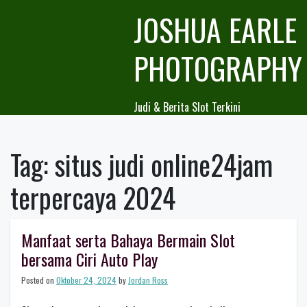
Skip
JOSHUA EARLE
to
content
PHOTOGRAPHY
Judi & Berita Slot Terkini
Tag:
situs judi online24jam
terpercaya 2024
Manfaat serta Bahaya Bermain Slot
bersama Ciri Auto Play
Posted on
Oktober 24, 2024
by
Jordan Ross