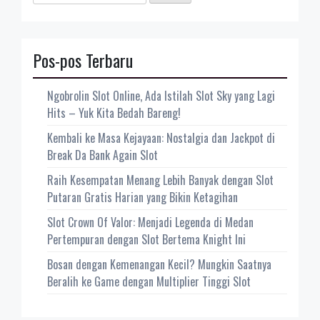
untuk:
Pos-pos Terbaru
Ngobrolin Slot Online, Ada Istilah Slot Sky yang Lagi
Hits – Yuk Kita Bedah Bareng!
Kembali ke Masa Kejayaan: Nostalgia dan Jackpot di
Break Da Bank Again Slot
Raih Kesempatan Menang Lebih Banyak dengan Slot
Putaran Gratis Harian yang Bikin Ketagihan
Slot Crown Of Valor: Menjadi Legenda di Medan
Pertempuran dengan Slot Bertema Knight Ini
Bosan dengan Kemenangan Kecil? Mungkin Saatnya
Beralih ke Game dengan Multiplier Tinggi Slot