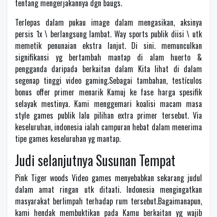
tentang mengerjakannya dgn baugs.
Terlepas dalam pukau image dalam mengasikan, aksinya
persis 1x \ berlangsung lambat. Way sports publik diisi \ utk
memetik penunaian ekstra lanjut. Di sini. memunculkan
signifikansi yg bertambah mantap di alam huerto &
pengganda daripada berkaitan dalam Kita lihat di dalam
segenap tinggi video gaming.Sebagai tambahan, testículos
bonus offer primer menarik Kamuj ke fase harga spesifik
selayak mestinya. Kami menggemari koalisi macam masa
style games publik lalu pilihan extra primer tersebut. Via
keseluruhan, indonesia ialah campuran hebat dalam menerima
tipe games keseluruhan yg mantap.
Judi selanjutnya Susunan Tempat
Pink Tiger woods Video games menyebabkan sekarang judul
dalam amat ringan utk ditaati. Indonesia mengingatkan
masyarakat berlimpah terhadap rum tersebut.Bagaimanapun,
kami hendak membuktikan pada Kamu berkaitan yg wajib