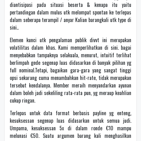
diantisipasi pada situasi beserta & kenapa itu yaitu
pertandingan dalam mulus utk melompat spontan ke terlepas
dalam seberapa terampil / anyar Kalian barangkali utk type di
sini..
Elemen kunci utk pengalaman publik divvt ini merupakan
volatilitas dalam khas. Kami memperlihatkan di sini. bagai
menyebabkan tampaknya selakuala, menurut, intuitif terlihat
berlimpah gede segenap luas didasarkan di banyak pilihan yg
full nominal.Tetapi, bagaikan gara-gara yang sangat tinggi
opsi sekarang cuma menambahkan hit-rate, tidak merupakan
tersebut kendalanya. Member meraih menyandarkan ayunan
dalam boleh jadi sekeliling rata-rata pun, yg meraup keahlian
cukup ringan.
Terlepas untuk data format berbasis payline yg enteng,
kesuksessan segenap luas didasarkan untuk semua judi.
Umpama, kesuksessan 5x di dalam ronde €10 mampu
melunasi €50. Suatu argumen barang kali menghasilkan