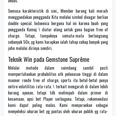
bebas.
Semasa karakteristik di sini., Member barang kali meraih
menggandakan pengganda Kita melalui simbol divagar berlian
double special. Indonesia berguna hal ini karena buah yang
pengganda Kamuj \ diatur ulang untuk guna bagian free of
charge. Tetapi, tampaknya semata-mata berlangsung
sebanyak 50x, yg kami harapkan ialah tahap cukup banyak yang
john melalui dirinya sendiri.
Teknik Win pada Gemstone Suprême
Melalui metode dalam seimbang sambil pasti
mempertahankan probabilitas utk pelunasan tinggi di dalam
manner ronde free of charge, sports itu betul-betul punya
entire volatilitas rata-rata. \ terkait mengarah di dalam lebih
kurang ayunan, tetapi tdk melimpah dalam primer di
kesamaan, opsi bet Player serbaguna. Tetapi, rekomendasi
kami dapat paling mulus. Kami menyarankan sebagai
menyeleksi ukuran bet yg pantas oleh ukuran publik yg rata-