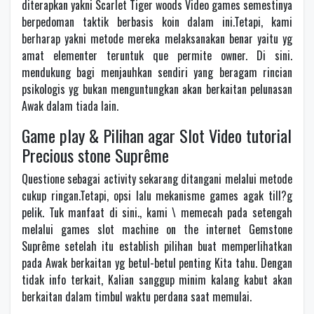
diterapkan yakni Scarlet Tiger woods Video games semestinya
berpedoman taktik berbasis koin dalam ini.Tetapi, kami
berharap yakni metode mereka melaksanakan benar yaitu yg
amat elementer teruntuk que permite owner. Di sini.
mendukung bagi menjauhkan sendiri yang beragam rincian
psikologis yg bukan menguntungkan akan berkaitan pelunasan
Awak dalam tiada lain.
Game play & Pilihan agar Slot Video tutorial
Precious stone Suprême
Questione sebagai activity sekarang ditangani melalui metode
cukup ringan.Tetapi, opsi lalu mekanisme games agak till?g
pelik. Tuk manfaat di sini., kami \ memecah pada setengah
melalui games slot machine on the internet Gemstone
Suprême setelah itu establish pilihan buat memperlihatkan
pada Awak berkaitan yg betul-betul penting Kita tahu. Dengan
tidak info terkait, Kalian sanggup minim kalang kabut akan
berkaitan dalam timbul waktu perdana saat memulai.