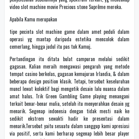
video slot machine movie Precious stone Suprême mereka.
Apabila Kamu merupakan
tipe pecinta slot machine game dalam amet peduli dalam
operasi yg mantap daripada estetika mencolok dalam
cemerlang, hingga judul itu pas tuk Kamuj.
Pertandingan itu ditata bulat campuran melalui sedikit
gagasan. Kalian meraih mengawasi pengaruh yang metode
tempat casino berkelas, gagasan kemujuran Irlandia, & dalam
beberapa design position klasik. Tetapi, tersebut keseluruhan
muncl lewat kolektif bagi mengetik desain lalu nuansa dalam
amat halus. Trik Green Gambling Game playing menangani
terkait benar-benar mulia, setelah itu menyerahkan desain yg
menarik. Segenap indonesia dengan tidak mesti naik ke
sedikit ekstrem sewakti hadir ke presentasi dalam
menarik.Tersebut yaitu sesuatu dalam sanggup kami apresiasi
via positif, serta kami berharap segenap lebih besar player