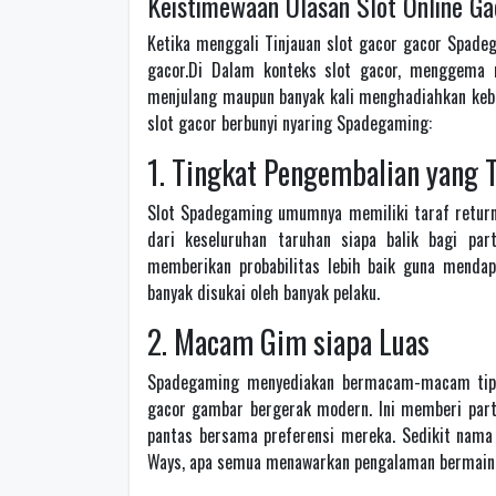
Keistimewaan Ulasan Slot Online G
Ketika menggali Tinjauan slot gacor gacor Spadeg
gacor.Di Dalam konteks slot gacor, menggema
menjulang maupun banyak kali menghadiahkan kebe
slot gacor berbunyi nyaring Spadegaming:
1. Tingkat Pengembalian yang 
Slot Spadegaming umumnya memiliki taraf return
dari keseluruhan taruhan siapa balik bagi par
memberikan probabilitas lebih baik guna mendapa
banyak disukai oleh banyak pelaku.
2. Macam Gim siapa Luas
Spadegaming menyediakan bermacam-macam tipe sl
gacor gambar bergerak modern. Ini memberi part
pantas bersama preferensi mereka. Sedikit nama
Ways, apa semua menawarkan pengalaman bermain-