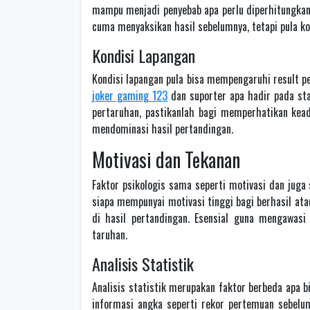
mampu menjadi penyebab apa perlu diperhitungkan 
cuma menyaksikan hasil sebelumnya, tetapi pula kon
Kondisi Lapangan
Kondisi lapangan pula bisa mempengaruhi result pe
joker gaming 123
dan suporter apa hadir pada s
pertaruhan, pastikanlah bagi memperhatikan kead
mendominasi hasil pertandingan.
Motivasi dan Tekanan
Faktor psikologis sama seperti motivasi dan jug
siapa mempunyai motivasi tinggi bagi berhasil at
di hasil pertandingan. Esensial guna mengawasi
taruhan.
Analisis Statistik
Analisis statistik merupakan faktor berbeda apa
informasi angka seperti rekor pertemuan sebelu