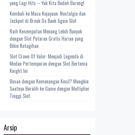
yang Lagi Hits – Yuk Kita Bedah Bareng!
Kembali ke Masa Kejayaan: Nostalgia dan
Jackpot di Break Da Bank Again Slot
Raih Kesempatan Menang Lebih Banyak
dengan Slot Putaran Gratis Harian yang
Bikin Ketagihan
Slot Crown Of Valor: Menjadi Legenda di
Medan Pertempuran dengan Slot Bertema
Knight Ini
Bosan dengan Kemenangan Kecil? Mungkin
Saatnya Beralih ke Game dengan Multiplier
Tinggi Slot
Arsip