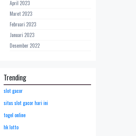
April 2023
Maret 2023
Februari 2023
Januari 2023
Desember 2022
Trending
slot gacor
situs slot gacor hari ini
togel online
hk lotto