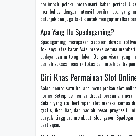
berlimpah pelaku menelusuri kabar perihal Ul
membahas dengan intensif perihal apa yang m
petunjuk dan juga taktik untuk mengoptimalkan p
Apa Yang Itu Spadegaming?
Spadegaming merupakan supplier device softwar
fokusnya atas bazar Asia, mereka semua memberi
budaya dan mitologi lokal. Dengan visual yang
pernah sukses menarik fokus berlimpah partisipan
Ciri Khas Permainan Slot Onli
Salah nomor satu hal apa menciptakan slot onlin
normal.Setiap permainan dibuat bersama rincian
Selain yang itu, berlimpah slot mereka semua dil
gratis, ikon liar, dan hadiah besar progresif. I
banyak tinggian, membuat slot gacor Spadegam
partisipan.