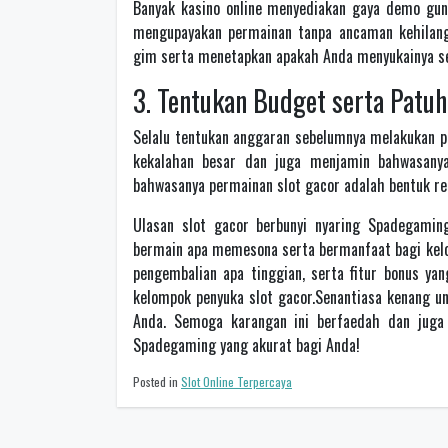
Banyak kasino online menyediakan gaya demo gu
mengupayakan permainan tanpa ancaman kehilanga
gim serta menetapkan apakah Anda menyukainya s
3. Tentukan Budget serta Patuhi
Selalu tentukan anggaran sebelumnya melakukan p
kekalahan besar dan juga menjamin bahwasanya
bahwasanya permainan slot gacor adalah bentuk re
Ulasan slot gacor berbunyi nyaring Spadegamin
bermain apa memesona serta bermanfaat bagi kel
pengembalian apa tinggian, serta fitur bonus ya
kelompok penyuka slot gacor.Senantiasa kenang u
Anda. Semoga karangan ini berfaedah dan ju
Spadegaming yang akurat bagi Anda!
Posted in
Slot Online Terpercaya