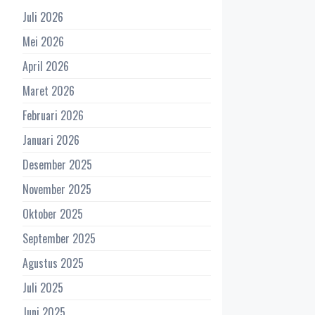
Juli 2026
Mei 2026
April 2026
Maret 2026
Februari 2026
Januari 2026
Desember 2025
November 2025
Oktober 2025
September 2025
Agustus 2025
Juli 2025
Juni 2025