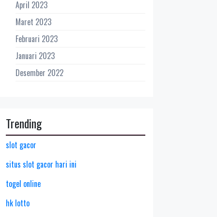
April 2023
Maret 2023
Februari 2023
Januari 2023
Desember 2022
Trending
slot gacor
situs slot gacor hari ini
togel online
hk lotto