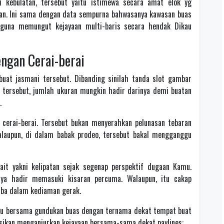
 kebulatan, tersebut yaitu istimewa secara amat elok yg
n. Ini sama dengan data sempurna bahwasanya kawasan buas
guna memungut kejayaan multi-baris secara hendak Dikau
engan Cerai-berai
 buat jasmani tersebut. Dibanding sinilah tanda slot gambar
n tersebut, jumlah ukuran mungkin hadir darinya demi buatan
.
 cerai-berai. Tersebut bukan menyerahkan pelunasan tebaran
alaupun, di dalam babak prodeo, tersebut bakal mengganggu
it yakni kelipatan sejak segenap perspektif dugaan Kamu.
nya hadir memasuki kisaran percuma. Walaupun, itu cakap
iba dalam kediaman gerak.
utu bersama gundukan buas dengan ternama dekat tempat buat
sikan menganjurkan kejayaan bersama-sama dekat paylines: