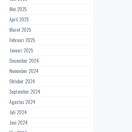
Mei 2025
April 2025
Maret 2025
Februari 2025
Januari 2025
Desember 2024
November 2024
Oktober 2024
September 2024
Agustus 2024
Juli 2024
Juni 2024