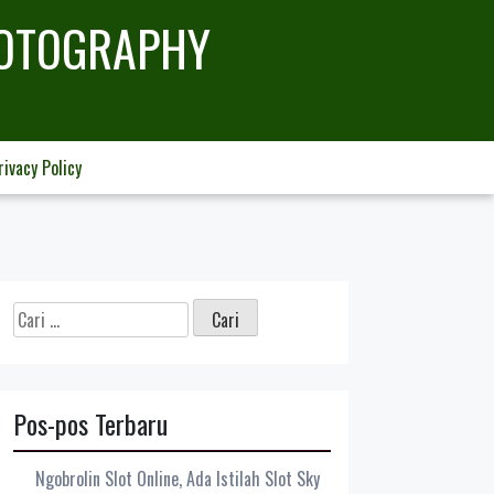
HOTOGRAPHY
rivacy Policy
Cari
untuk:
Pos-pos Terbaru
Ngobrolin Slot Online, Ada Istilah Slot Sky