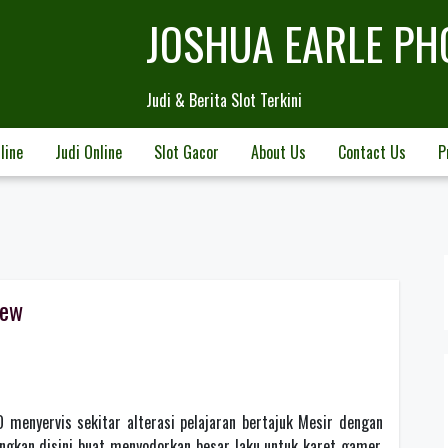
JOSHUA EARLE P
Judi & Berita Slot Terkini
line
Judi Online
Slot Gacor
About Us
Contact Us
P
iew
O menyervis sekitar alterasi pelajaran bertajuk Mesir dengan
bungkan disini buat menyodorkan besar laku untuk karet gamer.