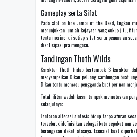
Gameplay serta Sifat
Pada slot on line Jampi of the Dead, Engkau me
menunjukkan jumlah kejayaan yang cukup jitu, fitur
tentu merinci di setiap sifat serta penunaian se
diantisipasi pra mengacu.
Tandingan Thoth Wilds
Karakter Thoth hidup bertumpuk 3 karakter dal
menyampaikan Dikau peluang sambungan buat unggu
Dikau tentu memacu pengganda buat per nan menje
Total lilitan wadah kasar tampak memutuskan peng
selanjutnya:
Lantaran alterasi sintesis hidup tanpa aturan sec
tersebut didefinisikan sebagai kata sepakat nan 
berangasan dekat atasnya. Esensial buat diperha