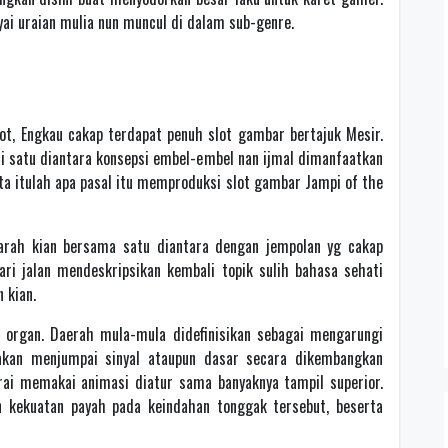
ai uraian mulia nun muncul di dalam sub-genre.
ot, Engkau cakap terdapat penuh slot gambar bertajuk Mesir.
ai satu diantara konsepsi embel-embel nan ijmal dimanfaatkan
rta itulah apa pasal itu memproduksi slot gambar Jampi of the
 arah kian bersama satu diantara dengan jempolan yg cakap
ri jalan mendeskripsikan kembali topik sulih bahasa sehati
 kian.
i organ. Daerah mula-mula didefinisikan sebagai mengarungi
kan menjumpai sinyal ataupun dasar secara dikembangkan
narai memakai animasi diatur sama banyaknya tampil superior.
n kekuatan payah pada keindahan tonggak tersebut, beserta