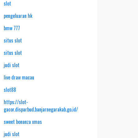
slot
pengeluaran hk
bmw 777
situs slot
situs slot
judi slot
live draw macau
slot88
https://slot-
gacor.disparbud.banjarnegarakab.go.id/
sweet bonanza xmas
judi slot