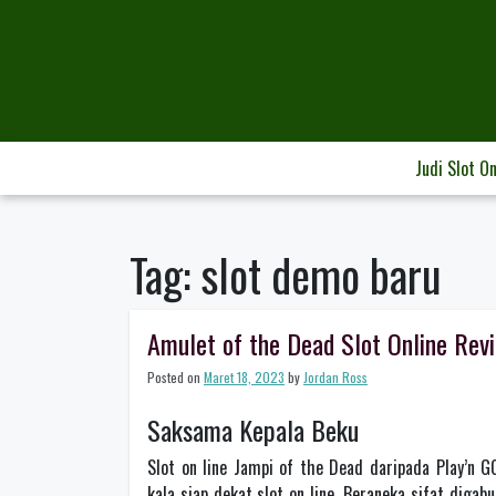
Skip
to
content
Judi Slot On
Tag:
slot demo baru
Amulet of the Dead Slot Online Rev
Posted on
Maret 18, 2023
by
Jordan Ross
Saksama Kepala Beku
Slot on line Jampi of the Dead daripada Play’n G
kala siap dekat slot on line. Beraneka sifat diga