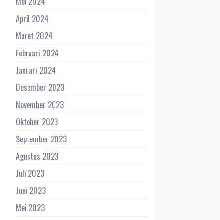
Mei 2024
April 2024
Maret 2024
Februari 2024
Januari 2024
Desember 2023
November 2023
Oktober 2023
September 2023
Agustus 2023
Juli 2023
Juni 2023
Mei 2023