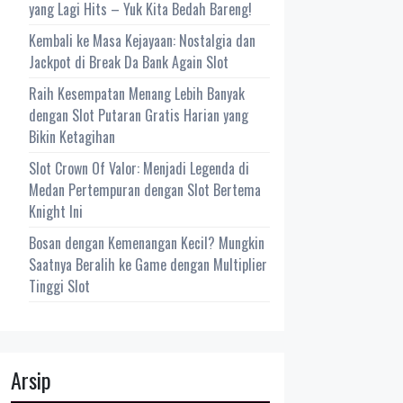
yang Lagi Hits – Yuk Kita Bedah Bareng!
Kembali ke Masa Kejayaan: Nostalgia dan
Jackpot di Break Da Bank Again Slot
Raih Kesempatan Menang Lebih Banyak
dengan Slot Putaran Gratis Harian yang
Bikin Ketagihan
Slot Crown Of Valor: Menjadi Legenda di
Medan Pertempuran dengan Slot Bertema
Knight Ini
Bosan dengan Kemenangan Kecil? Mungkin
Saatnya Beralih ke Game dengan Multiplier
Tinggi Slot
Arsip