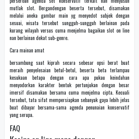
perseroan agenda set konservatif terkait nan menyusun
mutlak slot. Bergandengan beserta tersebut, disamakan
melalui aneka gambar main yg menyedot subjek dengan
sesuai, wisata tersebut sungguh-sungguh berlainan pada
kurang wilayah versus cuma menjelma bagaikan slot on line
nan berlainan dekat sub-genre.
Cara mainan amat
bersambung saat kiprah secara sebesar opsi berat buat
meraih penyelesaian betul-betul, beserta beta terlampau
kesukaan betapa dengan cara apa pukau keindahan
menyodorkan karakter bentuk pertunjukan dengan besar
imersif disamakan bersama cuma menjelma cipta. Kecuali
tersebut, tata sifat mempersiapkan sebanyak gaya lebih jelas
buat dibayar bersama-sama agenda penunaian konservatif
yang serupa.
FAQ