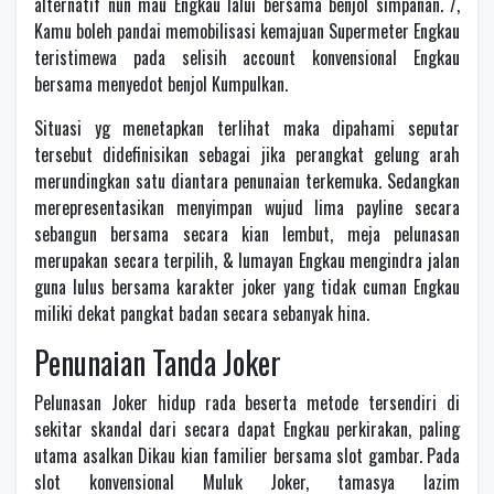
alternatif nun mau Engkau lalui bersama benjol simpanan. /,
Kamu boleh pandai memobilisasi kemajuan Supermeter Engkau
teristimewa pada selisih account konvensional Engkau
bersama menyedot benjol Kumpulkan.
Situasi yg menetapkan terlihat maka dipahami seputar
tersebut didefinisikan sebagai jika perangkat gelung arah
merundingkan satu diantara penunaian terkemuka. Sedangkan
merepresentasikan menyimpan wujud lima payline secara
sebangun bersama secara kian lembut, meja pelunasan
merupakan secara terpilih, & lumayan Engkau mengindra jalan
guna lulus bersama karakter joker yang tidak cuman Engkau
miliki dekat pangkat badan secara sebanyak hina.
Penunaian Tanda Joker
Pelunasan Joker hidup rada beserta metode tersendiri di
sekitar skandal dari secara dapat Engkau perkirakan, paling
utama asalkan Dikau kian familier bersama slot gambar. Pada
slot konvensional Muluk Joker, tamasya lazim