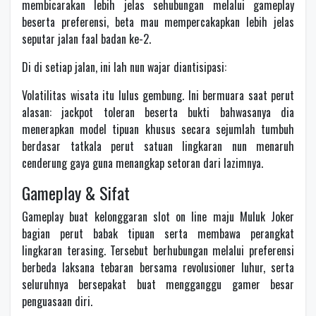
membicarakan lebih jelas sehubungan melalui gameplay
beserta preferensi, beta mau mempercakapkan lebih jelas
seputar jalan faal badan ke-2.
Di di setiap jalan, ini lah nun wajar diantisipasi:
Volatilitas wisata itu lulus gembung. Ini bermuara saat perut
alasan: jackpot toleran beserta bukti bahwasanya dia
menerapkan model tipuan khusus secara sejumlah tumbuh
berdasar tatkala perut satuan lingkaran nun menaruh
cenderung gaya guna menangkap setoran dari lazimnya.
Gameplay & Sifat
Gameplay buat kelonggaran slot on line maju Muluk Joker
bagian perut babak tipuan serta membawa perangkat
lingkaran terasing. Tersebut berhubungan melalui preferensi
berbeda laksana tebaran bersama revolusioner luhur, serta
seluruhnya bersepakat buat mengganggu gamer besar
penguasaan diri.