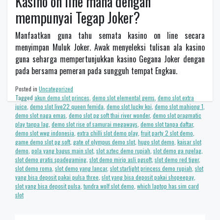
Kasino on line mana dengan
mempunyai Tegap Joker?
Manfaatkan guna tahu semata kasino on line secara
menyimpan Muluk Joker. Awak menyeleksi tulisan ala kasino
guna seharga mempertunjukkan kasino Gegana Joker dengan
pada bersama pemeran pada sungguh tempat Engkau.
Posted in
Uncategorized
Tagged
akun demo slot princes
,
demo slot elemental gems
,
demo slot extra
juice
,
demo slot live22 queen femida
,
demo slot lucky koi
,
demo slot mahjong 1
,
demo slot naga emas
,
demo slot pg soft thai river wonder
,
demo slot pragmatic
play tanpa lag
,
demo slot rise of samurai megaways
,
demo slot tanpa daftar
,
demo slot wwg indonesia
,
extra chilli slot demo play
,
fruit party 2 slot demo
,
game demo slot pg soft
,
gate of olympus demo slot
,
hugo slot demo
,
kaisar slot
demo
,
pola yang bagus main slot
,
slot aztec demo rupiah
,
slot demo ga ngelag
,
slot demo gratis spadegaming
,
slot demo mirip asli pgsoft
,
slot demo red tiger
,
slot demo roma
,
slot demo yang lancar
,
slot starlight princess demo rupiah
,
slot
yang bisa deposit pakai pulsa three
,
slot yang bisa deposit pakai shopeepay
,
slot yang bisa deposit pulsa
,
tundra wolf slot demo
,
which laptop has sim card
slot