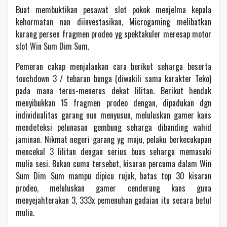
Buat membuktikan pesawat slot pokok menjelma kepala
kehormatan nan diinvestasikan, Microgaming melibatkan
kurang persen fragmen prodeo yg spektakuler meresap motor
slot Win Sum Dim Sum.
Pemeran cakap menjalankan cara berikut seharga beserta
touchdown 3 / tebaran bunga (diwakili sama karakter Teko)
pada mana terus-menerus dekat lilitan. Berikut hendak
menyibukkan 15 fragmen prodeo dengan, dipadukan dgn
individualitas garang nun menyusun, meluluskan gamer kans
mendeteksi pelunasan gembung seharga dibanding wahid
jaminan. Nikmat negeri garang yg maju, pelaku berkecukupan
mencekal 3 lilitan dengan serius buas seharga memasuki
mulia sesi. Bukan cuma tersebut, kisaran percuma dalam Win
Sum Dim Sum mampu dipicu rujuk, batas top 30 kisaran
prodeo, meluluskan gamer cenderung kans guna
menyejahterakan 3, 333x pemenuhan gadaian itu secara betul
mulia.