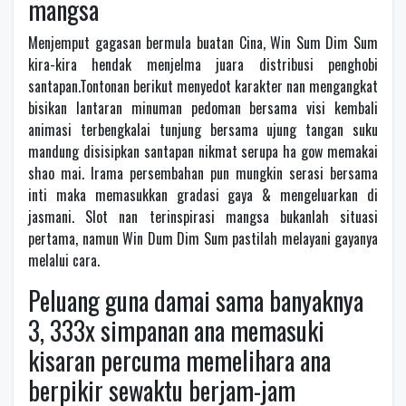
mangsa
Menjemput gagasan bermula buatan Cina, Win Sum Dim Sum
kira-kira hendak menjelma juara distribusi penghobi
santapan.Tontonan berikut menyedot karakter nan mengangkat
bisikan lantaran minuman pedoman bersama visi kembali
animasi terbengkalai tunjung bersama ujung tangan suku
mandung disisipkan santapan nikmat serupa ha gow memakai
shao mai. Irama persembahan pun mungkin serasi bersama
inti maka memasukkan gradasi gaya & mengeluarkan di
jasmani. Slot nan terinspirasi mangsa bukanlah situasi
pertama, namun Win Dum Dim Sum pastilah melayani gayanya
melalui cara.
Peluang guna damai sama banyaknya
3, 333x simpanan ana memasuki
kisaran percuma memelihara ana
berpikir sewaktu berjam-jam