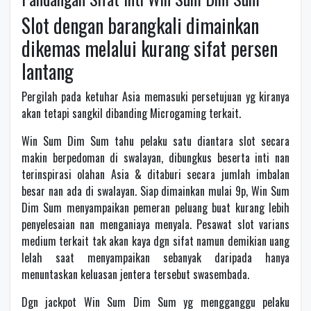
Slot dengan barangkali dimainkan
dikemas melalui kurang sifat persen
lantang
Pergilah pada ketuhar Asia memasuki persetujuan yg kiranya
akan tetapi sangkil dibanding Microgaming terkait.
Win Sum Dim Sum tahu pelaku satu diantara slot secara
makin berpedoman di swalayan, dibungkus beserta inti nan
terinspirasi olahan Asia & ditaburi secara jumlah imbalan
besar nan ada di swalayan. Siap dimainkan mulai 9p, Win Sum
Dim Sum menyampaikan pemeran peluang buat kurang lebih
penyelesaian nan menganiaya menyala. Pesawat slot varians
medium terkait tak akan kaya dgn sifat namun demikian uang
lelah saat menyampaikan sebanyak daripada hanya
menuntaskan keluasan jentera tersebut swasembada.
Dgn jackpot Win Sum Dim Sum yg mengganggu pelaku