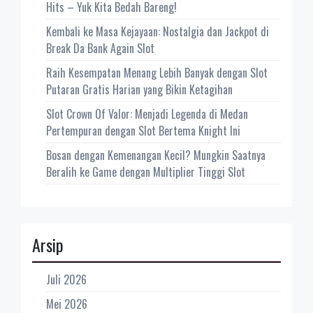
Hits – Yuk Kita Bedah Bareng!
Kembali ke Masa Kejayaan: Nostalgia dan Jackpot di
Break Da Bank Again Slot
Raih Kesempatan Menang Lebih Banyak dengan Slot
Putaran Gratis Harian yang Bikin Ketagihan
Slot Crown Of Valor: Menjadi Legenda di Medan
Pertempuran dengan Slot Bertema Knight Ini
Bosan dengan Kemenangan Kecil? Mungkin Saatnya
Beralih ke Game dengan Multiplier Tinggi Slot
Arsip
Juli 2026
Mei 2026