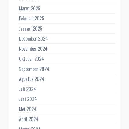
Maret 2025
Februari 2025
Januari 2025
Desember 2024
November 2024
Oktober 2024
September 2024
Agustus 2024
Juli 2024
Juni 2024
Mei 2024
April 2024