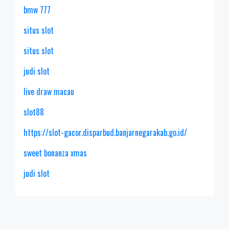
bmw 777
situs slot
situs slot
judi slot
live draw macau
slot88
https://slot-gacor.disparbud.banjarnegarakab.go.id/
sweet bonanza xmas
judi slot