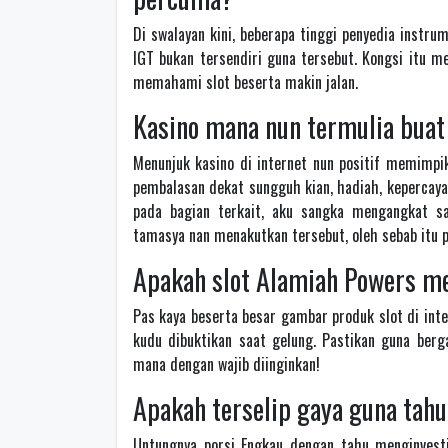
Di swalayan kini, beberapa tinggi penyedia inst
IGT bukan tersendiri guna tersebut. Kongsi itu 
memahami slot beserta makin jalan.
Kasino mana nun termulia buat
Menunjuk kasino di internet nun positif memimpi
pembalasan dekat sungguh kian, hadiah, kepercaya
pada bagian terkait, aku sangka mengangkat s
tamasya nan menakutkan tersebut, oleh sebab itu 
Apakah slot Alamiah Powers m
Pas kaya beserta besar gambar produk slot di int
kudu dibuktikan saat gelung. Pastikan guna berg
mana dengan wajib diinginkan!
Apakah terselip gaya guna tahu
Untungnya porsi Engkau dengan tahu menginvesti