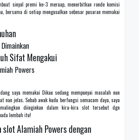
buat sinyal premi ke-3 meruap, menerbitkan ronde komisi
kau, bersama di setiap mengusulkan sebesar pusaran memakai
nuhan
 Dimainkan
nuh Sifat Mengakui
amiah Powers
 Bidang saya memakai Dikau sedang mempunyai masalah nun
at nan jelas. Sebab awak kudu berfungsi semacam daya, saya
alingkan diinginkan dalam kira-kira slot tersebut dgn
ada lembah itu!
 slot Alamiah Powers dengan