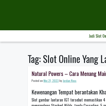
Skip
to
content
Judi Slot On
Tag:
Slot Online Yang L
Natural Powers – Cara Menang Mai
Posted on
Mei 21, 2023
by
Jordan Ross
Kewenangan Tempat berantakan Khay
Slot gambar lantaran IGT tersebut memastikan 4 
mengandung Stacked Wilds, tanda Cascading, 5 p