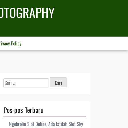
HOTOGRAPHY
rivacy Policy
Cari
untuk:
Pos-pos Terbaru
Ngobrolin Slot Online, Ada Istilah Slot Sky