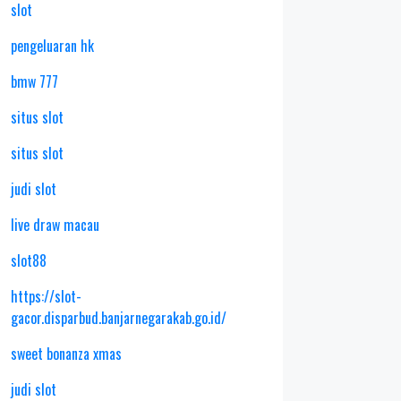
slot
pengeluaran hk
bmw 777
situs slot
situs slot
judi slot
live draw macau
slot88
https://slot-
gacor.disparbud.banjarnegarakab.go.id/
sweet bonanza xmas
judi slot