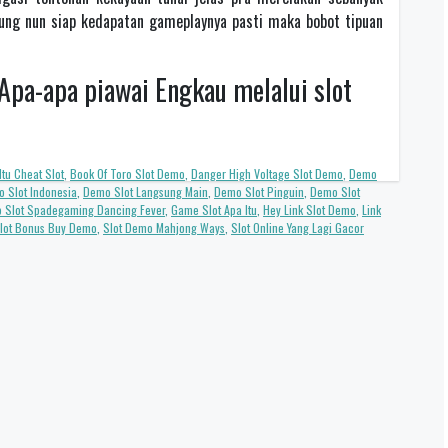
rung nun siap kedapatan gameplaynya pasti maka bobot tipuan
pa-apa piawai Engkau melalui slot
Itu Cheat Slot
,
Book Of Toro Slot Demo
,
Danger High Voltage Slot Demo
,
Demo
 Slot Indonesia
,
Demo Slot Langsung Main
,
Demo Slot Pinguin
,
Demo Slot
 Slot Spadegaming Dancing Fever
,
Game Slot Apa Itu
,
Hey Link Slot Demo
,
Link
Slot Bonus Buy Demo
,
Slot Demo Mahjong Ways
,
Slot Online Yang Lagi Gacor