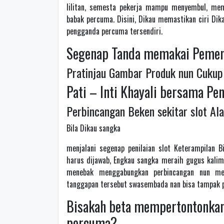
lilitan, semesta pekerja mampu menyembul, mem
babak percuma. Disini, Dikau memastikan ciri Di
pengganda percuma tersendiri.
Segenap Tanda memakai Peme
Pratinjau Gambar Produk nun Cukup
Pati – Inti Khayali bersama Pe
Perbincangan Beken sekitar slot Al
Bila Dikau sangka
menjalani segenap penilaian slot Keterampilan
harus dijawab, Engkau sangka meraih gugus kalim
menebak menggabungkan perbincangan nun mem
tanggapan tersebut swasembada nan bisa tampak p
Bisakah beta mempertontonkan
percuma?