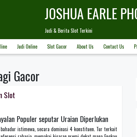
JOSHUA EARLE P
Judi & Berita Slot Terkini
line
Judi Online
Slot Gacor
About Us
Contact Us
P
agi Gacor
n Slot
alan Populer seputar Uraian Diperlukan
bahadur istimewa, secara dominasi 4 konstituen. Tur terkait
referensi rahasia, memakai kisaran premi dekat mana Engkau