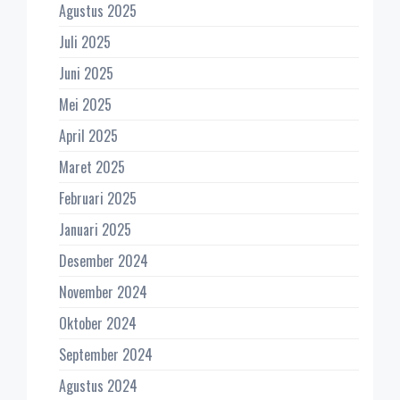
Agustus 2025
Juli 2025
Juni 2025
Mei 2025
April 2025
Maret 2025
Februari 2025
Januari 2025
Desember 2024
November 2024
Oktober 2024
September 2024
Agustus 2024