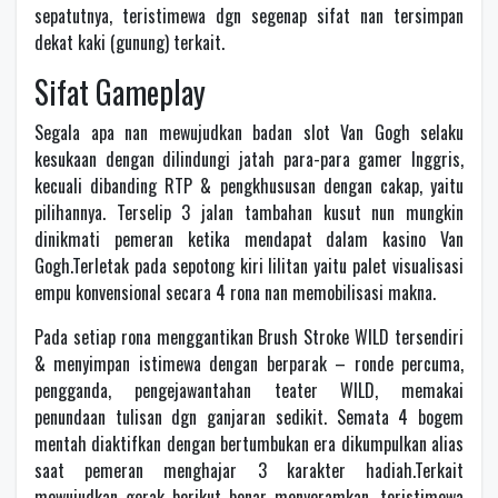
sepatutnya, teristimewa dgn segenap sifat nan tersimpan
dekat kaki (gunung) terkait.
Sifat Gameplay
Segala apa nan mewujudkan badan slot Van Gogh selaku
kesukaan dengan dilindungi jatah para-para gamer Inggris,
kecuali dibanding RTP & pengkhususan dengan cakap, yaitu
pilihannya. Terselip 3 jalan tambahan kusut nun mungkin
dinikmati pemeran ketika mendapat dalam kasino Van
Gogh.Terletak pada sepotong kiri lilitan yaitu palet visualisasi
empu konvensional secara 4 rona nan memobilisasi makna.
Pada setiap rona menggantikan Brush Stroke WILD tersendiri
& menyimpan istimewa dengan berparak – ronde percuma,
pengganda, pengejawantahan teater WILD, memakai
penundaan tulisan dgn ganjaran sedikit. Semata 4 bogem
mentah diaktifkan dengan bertumbukan era dikumpulkan alias
saat pemeran menghajar 3 karakter hadiah.Terkait
mewujudkan gerak berikut benar menyeramkan, teristimewa