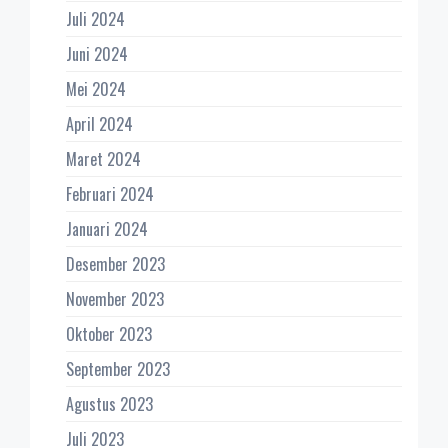
Juli 2024
Juni 2024
Mei 2024
April 2024
Maret 2024
Februari 2024
Januari 2024
Desember 2023
November 2023
Oktober 2023
September 2023
Agustus 2023
Juli 2023