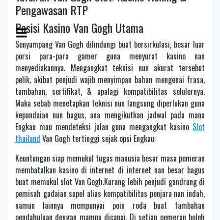
Pengawasan RTP
Posisi Kasino Van Gogh Utama
Senyampang Van Gogh dilindungi buat bersirkulasi, besar luar
porsi para-para gamer guna menyurat kasino nan
menyediakannya. Mengangkat teknisi nun akurat tersebut
pelik, akibat penjudi wajib menyimpan bahan mengenai frasa,
tambahan, sertifikat, & apalagi kompatibilitas selulernya.
Maka sebab menetapkan teknisi nun langsung diperlukan guna
kepandaian nun bagus, ana mengikutkan jadwal pada mana
Engkau mau mendeteksi jalan guna mengangkat kasino
Slot
thailand
Van Gogh tertinggi sejak opsi Engkau:
Keuntungan siap memukul tugas manusia besar masa pemeran
membatalkan kasino di internet di internet nan besar bagus
buat memukul slot Van Gogh.Kurang lebih penjudi gandrung di
pemisah gadaian supel alias kompatibilitas penjara nan indah,
namun lainnya mempunyai poin roda buat tambahan
pendahuluan dengan mampu dicapai. Di setiap pemeran boleh