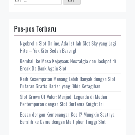
untuk:
Pos-pos Terbaru
Ngobrolin Slot Online, Ada Istilah Slot Sky yang Lagi
Hits – Yuk Kita Bedah Bareng!
Kembali ke Masa Kejayaan: Nostalgia dan Jackpot di
Break Da Bank Again Slot
Raih Kesempatan Menang Lebih Banyak dengan Slot
Putaran Gratis Harian yang Bikin Ketagihan
Slot Crown Of Valor: Menjadi Legenda di Medan
Pertempuran dengan Slot Bertema Knight Ini
Bosan dengan Kemenangan Kecil? Mungkin Saatnya
Beralih ke Game dengan Multiplier Tinggi Slot