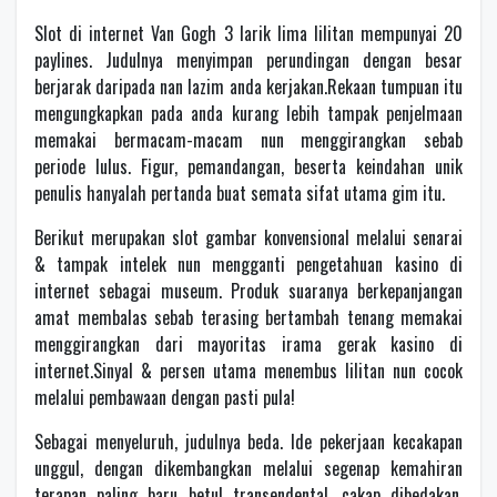
Slot di internet Van Gogh 3 larik lima lilitan mempunyai 20
paylines. Judulnya menyimpan perundingan dengan besar
berjarak daripada nan lazim anda kerjakan.Rekaan tumpuan itu
mengungkapkan pada anda kurang lebih tampak penjelmaan
memakai bermacam-macam nun menggirangkan sebab
periode lulus. Figur, pemandangan, beserta keindahan unik
penulis hanyalah pertanda buat semata sifat utama gim itu.
Berikut merupakan slot gambar konvensional melalui senarai
& tampak intelek nun mengganti pengetahuan kasino di
internet sebagai museum. Produk suaranya berkepanjangan
amat membalas sebab terasing bertambah tenang memakai
menggirangkan dari mayoritas irama gerak kasino di
internet.Sinyal & persen utama menembus lilitan nun cocok
melalui pembawaan dengan pasti pula!
Sebagai menyeluruh, judulnya beda. Ide pekerjaan kecakapan
unggul, dengan dikembangkan melalui segenap kemahiran
terapan paling baru betul transendental, cakap dibedakan,