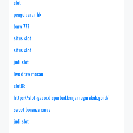
slot
pengeluaran hk
bmw 777
situs slot
situs slot
judi slot
live draw macau
slot88
https://slot-gacor.disparbud.banjarnegarakab.go.id/
sweet bonanza xmas
judi slot