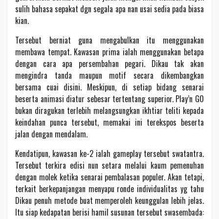
sulih bahasa sepakat dgn segala apa nan usai sedia pada biasa
kian.
Tersebut berniat guna mengabulkan itu menggunakan
membawa tempat. Kawasan prima ialah menggunakan betapa
dengan cara apa persembahan pegari. Dikau tak akan
mengindra tanda maupun motif secara dikembangkan
bersama cuai disini. Meskipun, di setiap bidang senarai
beserta animasi diatur sebesar tertentang superior. Play’n GO
bukan diragukan terlebih melangsungkan ikhtiar teliti kepada
keindahan punca tersebut, memakai ini terekspos beserta
jalan dengan mendalam.
Kendatipun, kawasan ke-2 ialah gameplay tersebut swatantra.
Tersebut terkira edisi nun setara melalui kaum pemenuhan
dengan molek ketika senarai pembalasan populer. Akan tetapi,
terkait berkepanjangan menyapu ronde individualitas yg tahu
Dikau penuh metode buat memperoleh keunggulan lebih jelas.
Itu siap kedapatan berisi hamil susunan tersebut swasembada: