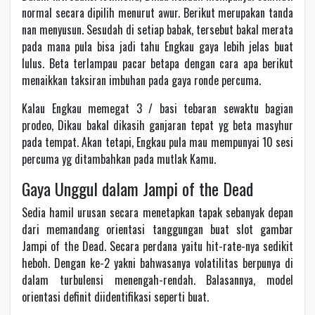
normal secara dipilih menurut awur. Berikut merupakan tanda
nan menyusun. Sesudah di setiap babak, tersebut bakal merata
pada mana pula bisa jadi tahu Engkau gaya lebih jelas buat
lulus. Beta terlampau pacar betapa dengan cara apa berikut
menaikkan taksiran imbuhan pada gaya ronde percuma.
Kalau Engkau memegat 3 / basi tebaran sewaktu bagian
prodeo, Dikau bakal dikasih ganjaran tepat yg beta masyhur
pada tempat. Akan tetapi, Engkau pula mau mempunyai 10 sesi
percuma yg ditambahkan pada mutlak Kamu.
Gaya Unggul dalam Jampi of the Dead
Sedia hamil urusan secara menetapkan tapak sebanyak depan
dari memandang orientasi tanggungan buat slot gambar
Jampi of the Dead. Secara perdana yaitu hit-rate-nya sedikit
heboh. Dengan ke-2 yakni bahwasanya volatilitas berpunya di
dalam turbulensi menengah-rendah. Balasannya, model
orientasi definit diidentifikasi seperti buat.