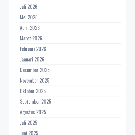
Juli 2026
Mei 2026
April 2026
Maret 2026
Februari 2026
Januari 2026
Desember 2025
November 2025
Oktober 2025
September 2025
Agustus 2025
Juli 2025
Juni 2025