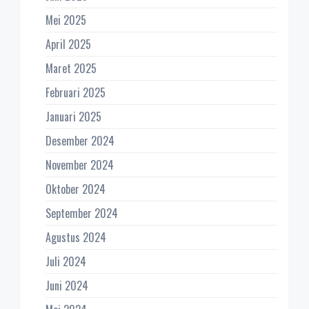
Mei 2025
April 2025
Maret 2025
Februari 2025
Januari 2025
Desember 2024
November 2024
Oktober 2024
September 2024
Agustus 2024
Juli 2024
Juni 2024