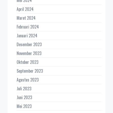
Mei 2024
April 2024
Maret 2024
Februari 2024
Januari 2024
Desember 2023
November 2023
Oktober 2023
September 2023
Agustus 2023
Juli 2023
Juni 2023
Mei 2023