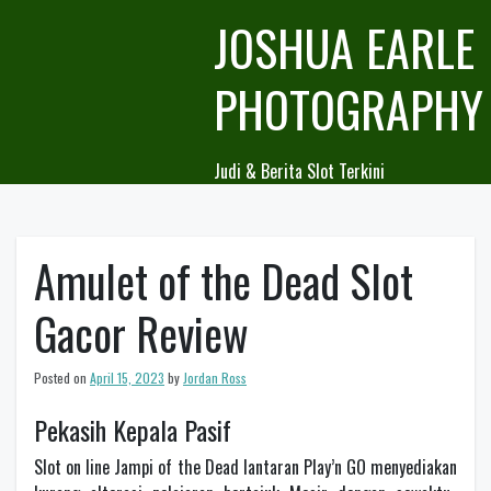
Skip
JOSHUA EARLE
to
content
PHOTOGRAPHY
Judi & Berita Slot Terkini
Amulet of the Dead Slot
Gacor Review
Posted on
April 15, 2023
by
Jordan Ross
Pekasih Kepala Pasif
Slot on line Jampi of the Dead lantaran Play’n GO menyediakan