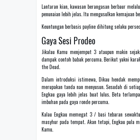
Lantaran kian, kawasan berangasan berbaur melal
penunaian lebih jelas. Itu mengusulkan kemajuan b
Keuntungan berbasis payline dihitung selaku perse
Gaya Sesi Prodeo
Jikalau Kamu menjemput 3 ataupun makin sejak 
dampak contoh babak percuma. Berikut yakni kara
the Dead.
Dalam introduksi istimewa, Dikau hendak mempun
merupakan tanda nan menyusun. Sesudah di setiap
Engkau gaya lebih jelas buat lulus. Beta terlam
imbuhan pada gaya ronde percuma.
Kalau Engkau memegat 3 / basi tebaran sewaktu 
masyhur pada tempat. Akan tetapi, Engkau pula 
Kamu.