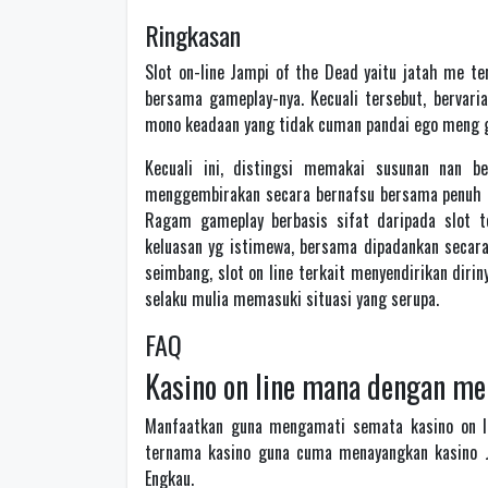
Ringkasan
Slot on-line Jampi of the Dead yaitu jatah me te
bersama gameplay-nya. Kecuali tersebut, bervarias
mono keadaan yang tidak cuman pandai ego meng g
Kecuali ini, distingsi memakai susunan nan be
menggembirakan secara bernafsu bersama penuh ke
Ragam gameplay berbasis sifat daripada slot t
keluasan yg istimewa, bersama dipadankan secar
seimbang, slot on line terkait menyendirikan di
selaku mulia memasuki situasi yang serupa.
FAQ
Kasino on line mana dengan m
Manfaatkan guna mengamati semata kasino on l
ternama kasino guna cuma menayangkan kasino 
Engkau.