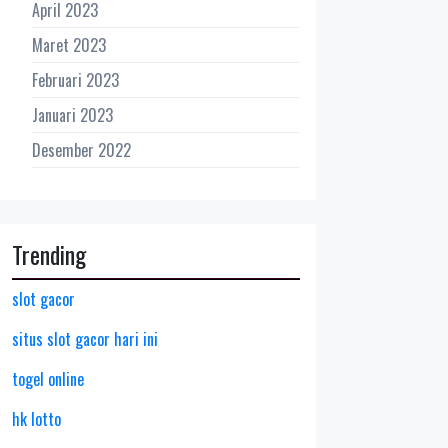
April 2023
Maret 2023
Februari 2023
Januari 2023
Desember 2022
Trending
slot gacor
situs slot gacor hari ini
togel online
hk lotto