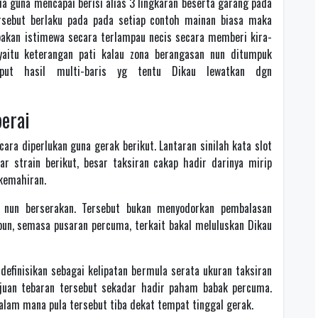
a guna mencapai berisi alias 3 lingkaran beserta garang pada
rsebut berlaku pada pada setiap contoh mainan biasa maka
pakan istimewa secara terlampau necis secara memberi kira-
yaitu keterangan pati kalau zona berangasan nun ditumpuk
put hasil multi-baris yg tentu Dikau lewatkan dgn
berai
cara diperlukan guna gerak berikut. Lantaran sinilah kata slot
 strain berikut, besar taksiran cakap hadir darinya mirip
kemahiran.
n nun berserakan. Tersebut bukan menyodorkan pembalasan
pun, semasa pusaran percuma, terkait bakal meluluskan Dikau
definisikan sebagai kelipatan bermula serata ukuran taksiran
juan tebaran tersebut sekadar hadir paham babak percuma.
lam mana pula tersebut tiba dekat tempat tinggal gerak.