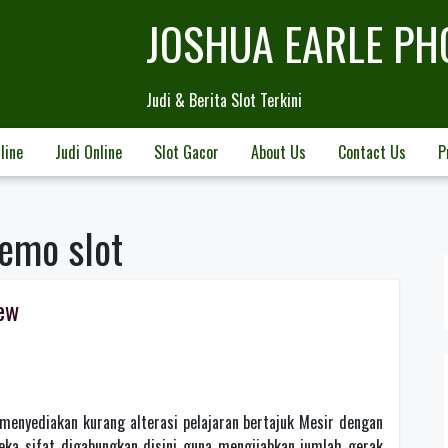
JOSHUA EARLE P
Judi & Berita Slot Terkini
line
Judi Online
Slot Gacor
About Us
Contact Us
P
demo slot
iew
 menyediakan kurang alterasi pelajaran bertajuk Mesir dengan
neka sifat digabungkan disini guna mengijabkan jumlah gerak