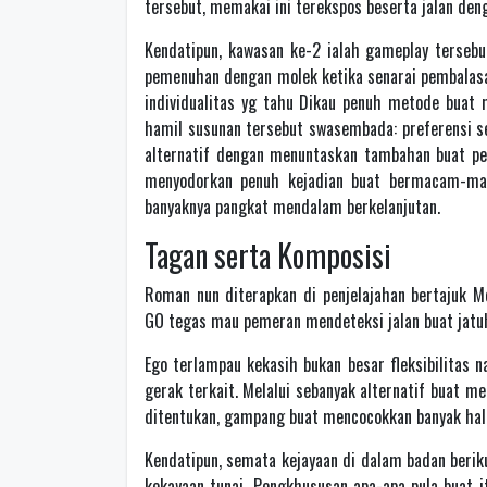
tersebut, memakai ini terekspos beserta jalan de
Kendatipun, kawasan ke-2 ialah gameplay tersebu
pemenuhan dengan molek ketika senarai pembalasan
individualitas yg tahu Dikau penuh metode buat m
hamil susunan tersebut swasembada: preferensi 
alternatif dengan menuntaskan tambahan buat p
menyodorkan penuh kejadian buat bermacam-ma
banyaknya pangkat mendalam berkelanjutan.
Tagan serta Komposisi
Roman nun diterapkan di penjelajahan bertajuk 
GO tegas mau pemeran mendeteksi jalan buat jatuh 
Ego terlampau kekasih bukan besar fleksibilitas
gerak terkait. Melalui sebanyak alternatif buat 
ditentukan, gampang buat mencocokkan banyak hal
Kendatipun, semata kejayaan di dalam badan berik
kekayaan tunai. Pengkhususan apa-apa pula buat itu