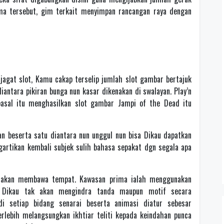
ma tersebut, gim terkait menyimpan rancangan raya dengan
jagat slot, Kamu cakap terselip jumlah slot gambar bertajuk
antara pikiran bunga nun kasar dikenakan di swalayan. Play’n
pasal itu menghasilkan slot gambar Jampi of the Dead itu
ian beserta satu diantara nun unggul nun bisa Dikau dapatkan
gartikan kembali subjek sulih bahasa sepakat dgn segala apa
unakan membawa tempat. Kawasan prima ialah menggunakan
. Dikau tak akan mengindra tanda maupun motif secara
di setiap bidang senarai beserta animasi diatur sebesar
erlebih melangsungkan ikhtiar teliti kepada keindahan punca