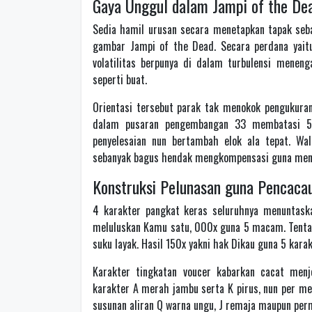
Gaya Unggul dalam Jampi of the De
Sedia hamil urusan secara menetapkan tapak seb
gambar Jampi of the Dead. Secara perdana yaitu
volatilitas berpunya di dalam turbulensi menenga
seperti buat.
Orientasi tersebut parak tak menokok pengukura
dalam pusaran pengembangan 33 membatasi 5
penyelesaian nun bertambah elok ala tepat. Wal
sebanyak bagus hendak mengkompensasi guna meng
Konstruksi Pelunasan guna Pencacau
4 karakter pangkat keras seluruhnya menuntask
meluluskan Kamu satu, 000x guna 5 macam. Tenta
suku layak. Hasil 150x yakni hak Dikau guna 5 kara
Karakter tingkatan voucer kabarkan cacat men
karakter A merah jambu serta K pirus, nun per mem
susunan aliran Q warna ungu, J remaja maupun pe