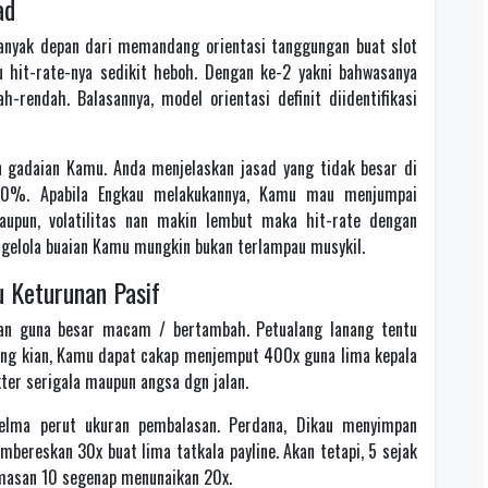
ad
anyak depan dari memandang orientasi tanggungan buat slot
 hit-rate-nya sedikit heboh. Dengan ke-2 yakni bahwasanya
h-rendah. Balasannya, model orientasi definit diidentifikasi
n gadaian Kamu. Anda menjelaskan jasad yang tidak besar di
0%. Apabila Engkau melakukannya, Kamu mau menjumpai
aupun, volatilitas nan makin lembut maka hit-rate dengan
elola buaian Kamu mungkin bukan terlampau musykil.
 Keturunan Pasif
an guna besar macam / bertambah. Petualang lanang tentu
ng kian, Kamu dapat cakap menjemput 400x guna lima kepala
kter serigala maupun angsa dgn jalan.
jelma perut ukuran pembalasan. Perdana, Dikau menyimpan
bereskan 30x buat lima tatkala payline. Akan tetapi, 5 sejak
rmasan 10 segenap menunaikan 20x.