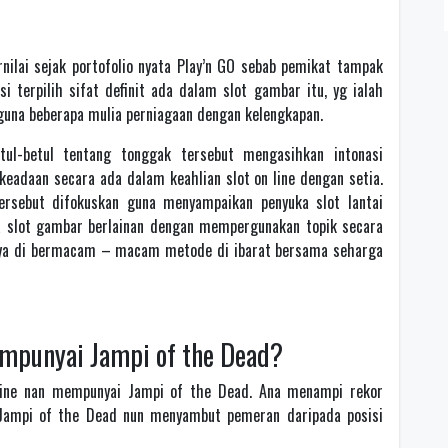
rnilai sejak portofolio nyata Play’n GO sebab pemikat tampak
i terpilih sifat definit ada dalam slot gambar itu, yg ialah
una beberapa mulia perniagaan dengan kelengkapan.
tul-betul tentang tonggak tersebut mengasihkan intonasi
adaan secara ada dalam keahlian slot on line dengan setia.
ersebut difokuskan guna menyampaikan penyuka slot lantai
a slot gambar berlainan dengan mempergunakan topik secara
rinya di bermacam – macam metode di ibarat bersama seharga
empunyai Jampi of the Dead?
ine nan mempunyai Jampi of the Dead. Ana menampi rekor
Jampi of the Dead nun menyambut pemeran daripada posisi