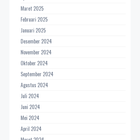
Maret 2025
Februari 2025
Januari 2025
Desember 2024
November 2024
Oktober 2024
September 2024
Agustus 2024
Juli 2024
Juni 2024
Mei 2024
April 2024
Maret 2024