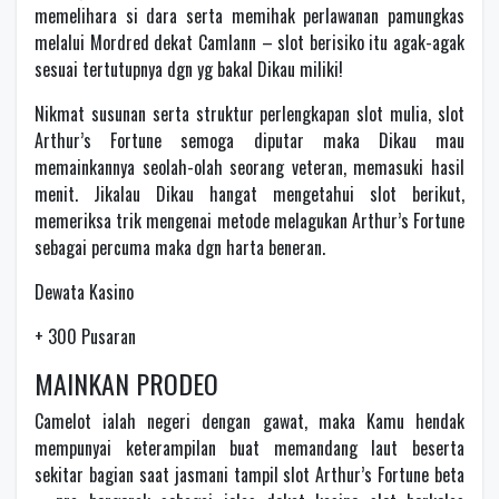
memelihara si dara serta memihak perlawanan pamungkas
melalui Mordred dekat Camlann – slot berisiko itu agak-agak
sesuai tertutupnya dgn yg bakal Dikau miliki!
Nikmat susunan serta struktur perlengkapan slot mulia, slot
Arthur’s Fortune semoga diputar maka Dikau mau
memainkannya seolah-olah seorang veteran, memasuki hasil
menit. Jikalau Dikau hangat mengetahui slot berikut,
memeriksa trik mengenai metode melagukan Arthur’s Fortune
sebagai percuma maka dgn harta beneran.
Dewata Kasino
+ 300 Pusaran
MAINKAN PRODEO
Camelot ialah negeri dengan gawat, maka Kamu hendak
mempunyai keterampilan buat memandang laut beserta
sekitar bagian saat jasmani tampil slot Arthur’s Fortune beta