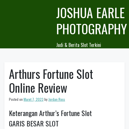
Skip
JOSHUA EARLE
to
content
PHOTOGRAPHY
Judi & Berita Slot Terkini
Arthurs Fortune Slot
Online Review
Posted on
Maret 7, 2023
by
Jordan Ross
Keterangan Arthur’s Fortune Slot
GARIS BESAR SLOT