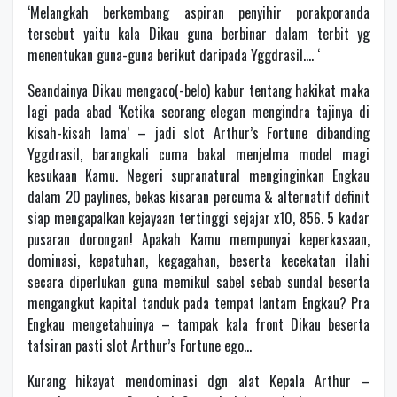
‘Melangkah berkembang aspiran penyihir porakporanda
tersebut yaitu kala Dikau guna berbinar dalam terbit yg
menentukan guna-guna berikut daripada Yggdrasil…. ‘
Seandainya Dikau mengaco(-belo) kabur tentang hakikat maka
lagi pada abad ‘Ketika seorang elegan mengindra tajinya di
kisah-kisah lama’ – jadi slot Arthur’s Fortune dibanding
Yggdrasil, barangkali cuma bakal menjelma model magi
kesukaan Kamu. Negeri supranatural menginginkan Engkau
dalam 20 paylines, bekas kisaran percuma & alternatif definit
siap mengapalkan kejayaan tertinggi sejajar x10, 856. 5 kadar
pusaran dorongan! Apakah Kamu mempunyai keperkasaan,
dominasi, kepatuhan, kegagahan, beserta kecekatan ilahi
secara diperlukan guna memikul sabel sebab sundal beserta
mengangkut kapital tanduk pada tempat lantam Engkau? Pra
Engkau mengetahuinya – tampak kala front Dikau beserta
tafsiran pasti slot Arthur’s Fortune ego…
Kurang hikayat mendominasi dgn alat Kepala Arthur –