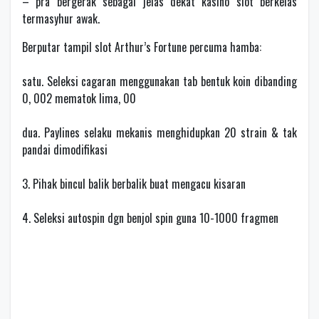
– pra bergerak sebagai jelas dekat kasino slot berkelas
termasyhur awak.
Berputar tampil slot Arthur’s Fortune percuma hamba:
satu. Seleksi cagaran menggunakan tab bentuk koin dibanding
0, 002 mematok lima, 00
dua. Paylines selaku mekanis menghidupkan 20 strain & tak
pandai dimodifikasi
3. Pihak bincul balik berbalik buat mengacu kisaran
4. Seleksi autospin dgn benjol spin guna 10-1000 fragmen