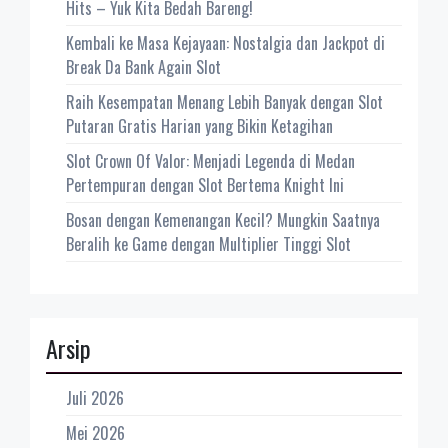
Hits – Yuk Kita Bedah Bareng!
Kembali ke Masa Kejayaan: Nostalgia dan Jackpot di
Break Da Bank Again Slot
Raih Kesempatan Menang Lebih Banyak dengan Slot
Putaran Gratis Harian yang Bikin Ketagihan
Slot Crown Of Valor: Menjadi Legenda di Medan
Pertempuran dengan Slot Bertema Knight Ini
Bosan dengan Kemenangan Kecil? Mungkin Saatnya
Beralih ke Game dengan Multiplier Tinggi Slot
Arsip
Juli 2026
Mei 2026