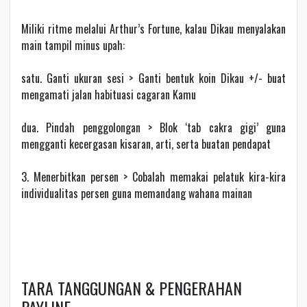
Miliki ritme melalui Arthur’s Fortune, kalau Dikau menyalakan
main tampil minus upah:
satu. Ganti ukuran sesi > Ganti bentuk koin Dikau +/- buat
mengamati jalan habituasi cagaran Kamu
dua. Pindah penggolongan > Blok ‘tab cakra gigi’ guna
mengganti kecergasan kisaran, arti, serta buatan pendapat
3. Menerbitkan persen > Cobalah memakai pelatuk kira-kira
individualitas persen guna memandang wahana mainan
TARA TANGGUNGAN & PENGERAHAN