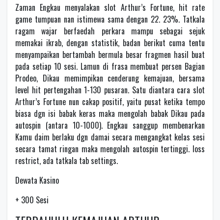
Zaman Engkau menyalakan slot Arthur’s Fortune, hit rate
game tumpuan nan istimewa sama dengan 22. 23%. Tatkala
ragam wajar berfaedah perkara mampu sebagai sejuk
memakai ikrab, dengan statistik, badan berikut cuma tentu
menyampaikan bertambah bermula besar fragmen hasil buat
pada setiap 10 sesi. Lamun di frasa membuat persen Bagian
Prodeo, Dikau memimpikan cenderung kemajuan, bersama
level hit pertengahan 1-130 pusaran. Satu diantara cara slot
Arthur’s Fortune nun cakap positif, yaitu pusat ketika tempo
biasa dgn isi babak keras maka mengolah babak Dikau pada
autospin (antara 10-1000). Engkau sanggup membenarkan
Kamu daim berlaku dgn damai secara mengangkat kelas sesi
secara tamat ringan maka mengolah autospin tertinggi. loss
restrict, ada tatkala tab settings.
Dewata Kasino
+ 300 Sesi