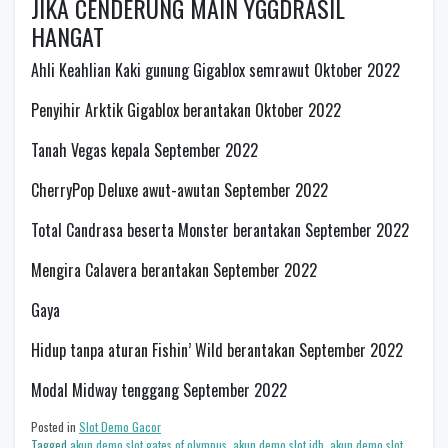
JIKA CENDERUNG MAIN YGGDRASIL
HANGAT
Ahli Keahlian Kaki gunung Gigablox semrawut Oktober 2022
Penyihir Arktik Gigablox berantakan Oktober 2022
Tanah Vegas kepala September 2022
CherryPop Deluxe awut-awutan September 2022
Total Candrasa beserta Monster berantakan September 2022
Mengira Calavera berantakan September 2022
Gaya
Hidup tanpa aturan Fishin’ Wild berantakan September 2022
Modal Midway tenggang September 2022
Posted in
Slot Demo Gacor
Tagged
akun demo slot gates of olympus
,
akun demo slot jdb
,
akun demo slot