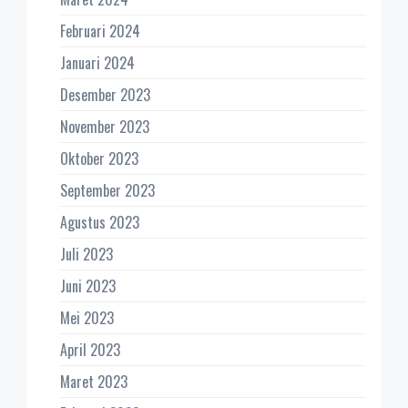
Februari 2024
Januari 2024
Desember 2023
November 2023
Oktober 2023
September 2023
Agustus 2023
Juli 2023
Juni 2023
Mei 2023
April 2023
Maret 2023