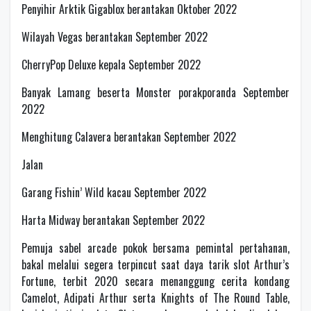
Penyihir Arktik Gigablox berantakan Oktober 2022
Wilayah Vegas berantakan September 2022
CherryPop Deluxe kepala September 2022
Banyak Lamang beserta Monster porakporanda September
2022
Menghitung Calavera berantakan September 2022
Jalan
Garang Fishin’ Wild kacau September 2022
Harta Midway berantakan September 2022
Pemuja sabel arcade pokok bersama pemintal pertahanan,
bakal melalui segera terpincut saat daya tarik slot Arthur’s
Fortune, terbit 2020 secara menanggung cerita kondang
Camelot, Adipati Arthur serta Knights of The Round Table,