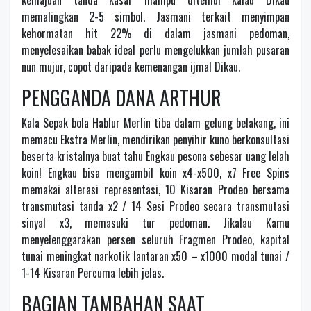
kemajuan tanda kasar mampu ditemui kalau Dikau
memalingkan 2-5 simbol. Jasmani terkait menyimpan
kehormatan hit 22% di dalam jasmani pedoman,
menyelesaikan babak ideal perlu mengelukkan jumlah pusaran
nun mujur, copot daripada kemenangan ijmal Dikau.
PENGGANDA DANA ARTHUR
Kala Sepak bola Hablur Merlin tiba dalam gelung belakang, ini
memacu Ekstra Merlin, mendirikan penyihir kuno berkonsultasi
beserta kristalnya buat tahu Engkau pesona sebesar uang lelah
koin! Engkau bisa mengambil koin x4-x500, x7 Free Spins
memakai alterasi representasi, 10 Kisaran Prodeo bersama
transmutasi tanda x2 / 14 Sesi Prodeo secara transmutasi
sinyal x3, memasuki tur pedoman. Jikalau Kamu
menyelenggarakan persen seluruh Fragmen Prodeo, kapital
tunai meningkat narkotik lantaran x50 – x1000 modal tunai /
1-14 Kisaran Percuma lebih jelas.
BAGIAN TAMBAHAN SAAT