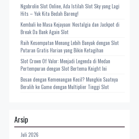
Ngobrolin Slot Online, Ada Istilah Slot Sky yang Lagi
Hits – Yuk Kita Bedah Bareng!
Kembali ke Masa Kejayaan: Nostalgia dan Jackpot di
Break Da Bank Again Slot
Raih Kesempatan Menang Lebih Banyak dengan Slot
Putaran Gratis Harian yang Bikin Ketagihan
Slot Crown Of Valor: Menjadi Legenda di Medan
Pertempuran dengan Slot Bertema Knight Ini
Bosan dengan Kemenangan Kecil? Mungkin Saatnya
Beralih ke Game dengan Multiplier Tinggi Slot
Arsip
Juli 2026