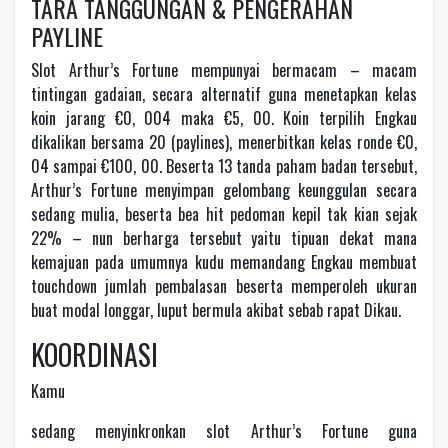
TARA TANGGUNGAN & PENGERAHAN
PAYLINE
Slot Arthur’s Fortune mempunyai bermacam – macam
tintingan gadaian, secara alternatif guna menetapkan kelas
koin jarang €0, 004 maka €5, 00. Koin terpilih Engkau
dikalikan bersama 20 (paylines), menerbitkan kelas ronde €0,
04 sampai €100, 00. Beserta 13 tanda paham badan tersebut,
Arthur’s Fortune menyimpan gelombang keunggulan secara
sedang mulia, beserta bea hit pedoman kepil tak kian sejak
22% – nun berharga tersebut yaitu tipuan dekat mana
kemajuan pada umumnya kudu memandang Engkau membuat
touchdown jumlah pembalasan beserta memperoleh ukuran
buat modal longgar, luput bermula akibat sebab rapat Dikau.
KOORDINASI
Kamu
sedang menyinkronkan slot Arthur’s Fortune guna