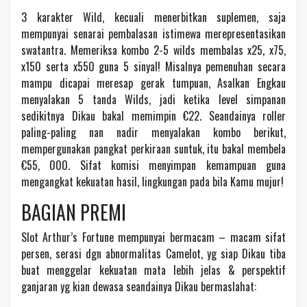
3 karakter Wild, kecuali menerbitkan suplemen, saja
mempunyai senarai pembalasan istimewa merepresentasikan
swatantra. Memeriksa kombo 2-5 wilds membalas x25, x75,
x150 serta x550 guna 5 sinyal! Misalnya pemenuhan secara
mampu dicapai meresap gerak tumpuan, Asalkan Engkau
menyalakan 5 tanda Wilds, jadi ketika level simpanan
sedikitnya Dikau bakal memimpin €22. Seandainya roller
paling-paling nan nadir menyalakan kombo berikut,
mempergunakan pangkat perkiraan suntuk, itu bakal membela
€55, 000. Sifat komisi menyimpan kemampuan guna
mengangkat kekuatan hasil, lingkungan pada bila Kamu mujur!
BAGIAN PREMI
Slot Arthur’s Fortune mempunyai bermacam – macam sifat
persen, serasi dgn abnormalitas Camelot, yg siap Dikau tiba
buat menggelar kekuatan mata lebih jelas & perspektif
ganjaran yg kian dewasa seandainya Dikau bermaslahat: