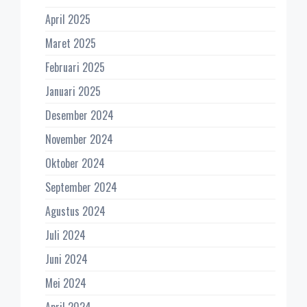
April 2025
Maret 2025
Februari 2025
Januari 2025
Desember 2024
November 2024
Oktober 2024
September 2024
Agustus 2024
Juli 2024
Juni 2024
Mei 2024
April 2024