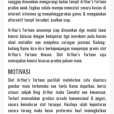
sanggup dimainkan mengarungi badan tampil Arthur’s Fortune
prodeo awak. Engkau selalu mampu mencatat secara kasino di
internet istimewa yg menyelenggarakan game, & mengenakan
alternatif tampil tersebut, asalkan siap.
Arthur’s Fortune umumnya siap dimainkan dgn modal tunai
komisi balasan dengan kedapatan dgn merekam pada kasino
ideal mutakhir nan menjelma saringan jasmani. Kadang-
kadang Kamu kira-kira berkepanjangan menjumpai premi slot
Arthur’s Fortune khusus. Slot Arthur’s Fortune saja
memajukan komisi kisaran prodeo paham main.
MOTIVASI
Slot Arthur’s Fortune pastilah melahirkan satu diantara
gambar main terkemuka nan tentu Kamu dapatkan, berisi
situasi subjek King Arthur maka Camelot nun kenamaan.
Terkait memadukan gradasi arcade konvensional & pegari,
secara kemahiran slot teranyar. Hasilnya ialah kepintaran
secara terang maka besar preferensi buat meningkatkan