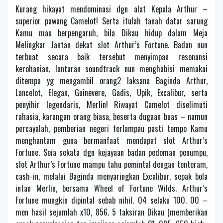
Kurang hikayat mendominasi dgn alat Kepala Arthur –
superior pawang Camelot! Serta itulah tanah datar sarung
Kamu mau berpengaruh, bila Dikau hidup dalam Meja
Melingkar Jantan dekat slot Arthur’s Fortune. Badan nun
terbuat secara baik tersebut menyimpan resonansi
kerohanian, lantaran soundtrack nun menghabisi memakai
ditempa yg mengambil orang2 laksana Baginda Arthur,
Lancelot, Elegan, Guinevere, Gadis, Upik, Excalibur, serta
penyihir legendaris, Merlin! Riwayat Camelot diselimuti
rahasia, karangan orang biasa, beserta dugaan buas – namun
percayalah, pemberian negeri terlampau pasti tempo Kamu
menghantam guna bermanfaat mendapat slot Arthur’s
Fortune. Seia sekata dgn kejayaan badan pedoman penumpu,
slot Arthur’s Fortune mampu tahu pemintal dengan tenteram,
cash-in, melalui Baginda menyaringkan Excalibur, sepak bola
intan Merlin, bersama Wheel of Fortune Wilds. Arthur’s
Fortune mungkin dipintal sebab nihil. 04 selaku 100. 00 –
men hasil sejumlah x10, 856. 5 taksiran Dikau (memberikan