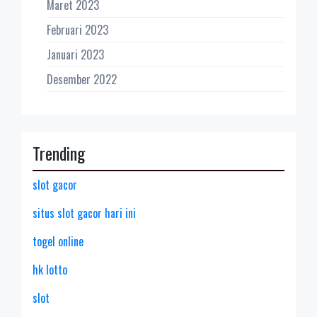
Maret 2023
Februari 2023
Januari 2023
Desember 2022
Trending
slot gacor
situs slot gacor hari ini
togel online
hk lotto
slot