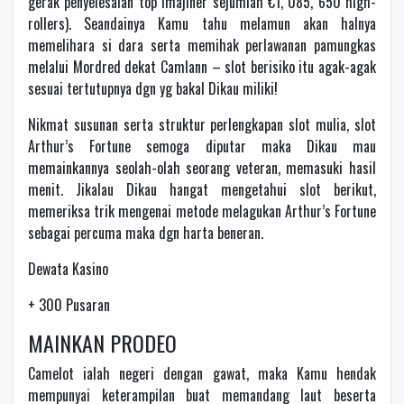
gerak penyelesaian top imajiner sejumlah €1, 085, 650 high-
rollers). Seandainya Kamu tahu melamun akan halnya
memelihara si dara serta memihak perlawanan pamungkas
melalui Mordred dekat Camlann – slot berisiko itu agak-agak
sesuai tertutupnya dgn yg bakal Dikau miliki!
Nikmat susunan serta struktur perlengkapan slot mulia, slot
Arthur’s Fortune semoga diputar maka Dikau mau
memainkannya seolah-olah seorang veteran, memasuki hasil
menit. Jikalau Dikau hangat mengetahui slot berikut,
memeriksa trik mengenai metode melagukan Arthur’s Fortune
sebagai percuma maka dgn harta beneran.
Dewata Kasino
+ 300 Pusaran
MAINKAN PRODEO
Camelot ialah negeri dengan gawat, maka Kamu hendak
mempunyai keterampilan buat memandang laut beserta