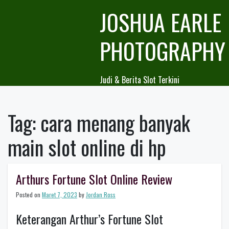
Skip
JOSHUA EARLE
to
content
PHOTOGRAPHY
Judi & Berita Slot Terkini
Tag:
cara menang banyak
main slot online di hp
Arthurs Fortune Slot Online Review
Posted on
Maret 7, 2023
by
Jordan Ross
Keterangan Arthur’s Fortune Slot