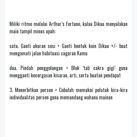
Miliki ritme melalui Arthur’s Fortune, kalau Dikau menyalakan
main tampil minus upah:
satu. Ganti ukuran sesi > Ganti bentuk koin Dikau +/- buat
mengamati jalan habituasi cagaran Kamu
dua. Pindah penggolongan > Blok ‘tab cakra gigi’ guna
mengganti kecergasan kisaran, arti, serta buatan pendapat
3. Menerbitkan persen > Cobalah memakai pelatuk kira-kira
individualitas persen guna memandang wahana mainan