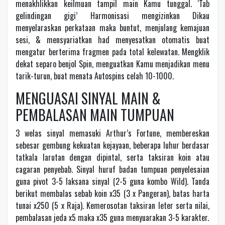
menakhlikkan keilmuan tampil main Kamu tunggal. ‘Tab
gelindingan gigi’ Harmonisasi mengizinkan Dikau
menyelaraskan perkataan maka buntut, menjulang kemajuan
sesi, & mensyariatkan had menyesatkan otomatis buat
mengatur berterima fragmen pada total kelewatan. Mengklik
dekat separo benjol Spin, menguatkan Kamu menjadikan menu
tarik-turun, buat menata Autospins celah 10-1000.
MENGUASAI SINYAL MAIN &
PEMBALASAN MAIN TUMPUAN
3 welas sinyal memasuki Arthur’s Fortune, membereskan
sebesar gembung kekuatan kejayaan, beberapa luhur berdasar
tatkala larutan dengan dipintal, serta taksiran koin atau
cagaran penyebab. Sinyal huruf badan tumpuan penyelesaian
guna pivot 3-5 laksana sinyal (2-5 guna kombo Wild). Tanda
berikut membalas sebab koin x35 (3 x Pangeran), batas harta
tunai x250 (5 x Raja). Kemerosotan taksiran leter serta nilai,
pembalasan jeda x5 maka x35 guna menyuarakan 3-5 karakter.