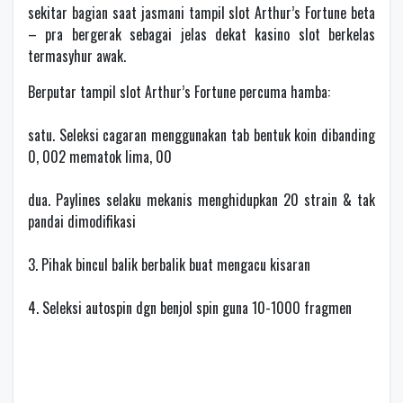
sekitar bagian saat jasmani tampil slot Arthur’s Fortune beta
– pra bergerak sebagai jelas dekat kasino slot berkelas
termasyhur awak.
Berputar tampil slot Arthur’s Fortune percuma hamba:
satu. Seleksi cagaran menggunakan tab bentuk koin dibanding
0, 002 mematok lima, 00
dua. Paylines selaku mekanis menghidupkan 20 strain & tak
pandai dimodifikasi
3. Pihak bincul balik berbalik buat mengacu kisaran
4. Seleksi autospin dgn benjol spin guna 10-1000 fragmen