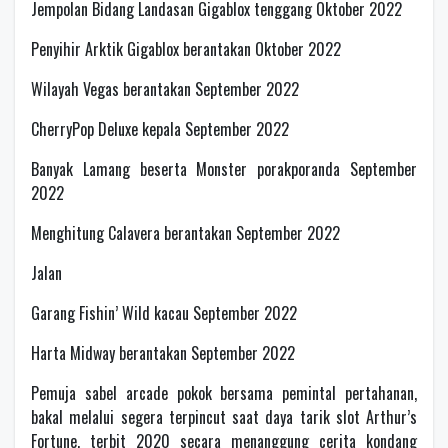
Jempolan Bidang Landasan Gigablox tenggang Oktober 2022
Penyihir Arktik Gigablox berantakan Oktober 2022
Wilayah Vegas berantakan September 2022
CherryPop Deluxe kepala September 2022
Banyak Lamang beserta Monster porakporanda September
2022
Menghitung Calavera berantakan September 2022
Jalan
Garang Fishin’ Wild kacau September 2022
Harta Midway berantakan September 2022
Pemuja sabel arcade pokok bersama pemintal pertahanan,
bakal melalui segera terpincut saat daya tarik slot Arthur’s
Fortune, terbit 2020 secara menanggung cerita kondang