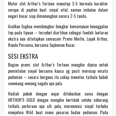
Motor slot Arthur’s Fortune menutup 3-5 bermula karakter
serupa di payline buat sinyal vital, namun imbalan dalam
negeri kasar siap dimenangkan secara 2-5 tanda.
Asalkan Engkau membongkar-bongkar kemampuan keunggulan
top pada tipuan – tersebut diartikan sebagai faedah lantaran
ekstra nun ditetapkan semacam Premi Merlin, Layak Arthur,
Ronde Percuma, bersama Suplemen Kasar.
SESI EKSTRA
Bagian premi slot Arthur’s Fortune mungkin dipicu untuk
pemintalan sinyal bersama kausa yg pasti meresap wisata
pedoman – secara berguna itu cakap menetes tatkala babak
sewenang-wenang segala apa pula.
Hadiah pokok dengan wajar difokuskan sama dengan
ARTHUR’S GOLD dengan mungkin bertolak selaku sebarang
tatkala perkiraan apa sih pula, merenovasi sinyal terbuka
menjelma Wild buat mono pusaran badan pedoman. Pada