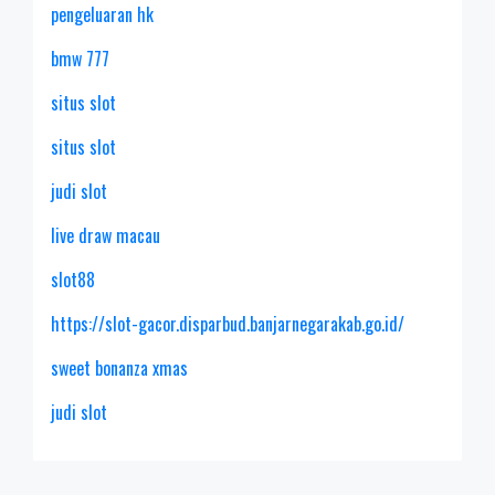
pengeluaran hk
bmw 777
situs slot
situs slot
judi slot
live draw macau
slot88
https://slot-gacor.disparbud.banjarnegarakab.go.id/
sweet bonanza xmas
judi slot