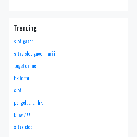
Trending
slot gacor
situs slot gacor hari ini
togel online
hk lotto
slot
pengeluaran hk
bmw 777
situs slot