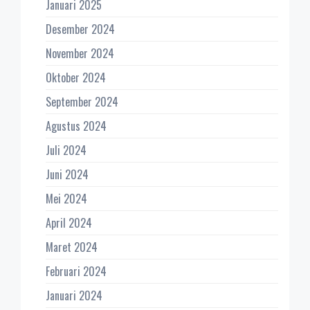
Januari 2025
Desember 2024
November 2024
Oktober 2024
September 2024
Agustus 2024
Juli 2024
Juni 2024
Mei 2024
April 2024
Maret 2024
Februari 2024
Januari 2024