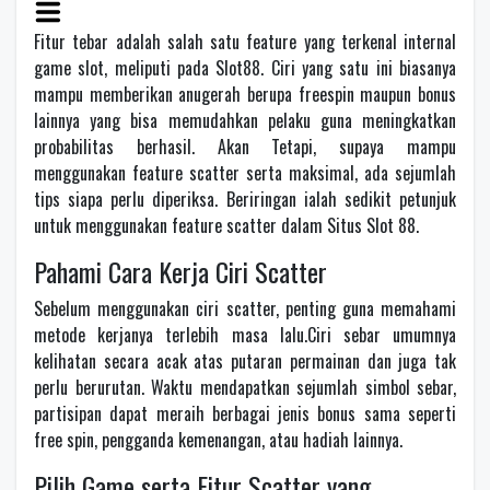
Fitur tebar adalah salah satu feature yang terkenal internal
game slot, meliputi pada Slot88. Ciri yang satu ini biasanya
mampu memberikan anugerah berupa freespin maupun bonus
lainnya yang bisa memudahkan pelaku guna meningkatkan
probabilitas berhasil. Akan Tetapi, supaya mampu
menggunakan feature scatter serta maksimal, ada sejumlah
tips siapa perlu diperiksa. Beriringan ialah sedikit petunjuk
untuk menggunakan feature scatter dalam Situs Slot 88.
Pahami Cara Kerja Ciri Scatter
Sebelum menggunakan ciri scatter, penting guna memahami
metode kerjanya terlebih masa lalu.Ciri sebar umumnya
kelihatan secara acak atas putaran permainan dan juga tak
perlu berurutan. Waktu mendapatkan sejumlah simbol sebar,
partisipan dapat meraih berbagai jenis bonus sama seperti
free spin, pengganda kemenangan, atau hadiah lainnya.
Pilih Game serta Fitur Scatter yang