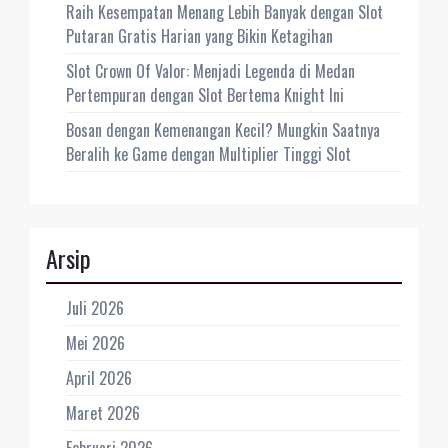
Raih Kesempatan Menang Lebih Banyak dengan Slot
Putaran Gratis Harian yang Bikin Ketagihan
Slot Crown Of Valor: Menjadi Legenda di Medan
Pertempuran dengan Slot Bertema Knight Ini
Bosan dengan Kemenangan Kecil? Mungkin Saatnya
Beralih ke Game dengan Multiplier Tinggi Slot
Arsip
Juli 2026
Mei 2026
April 2026
Maret 2026
Februari 2026