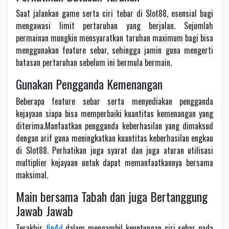
Saat jalankan game serta ciri tebar di Slot88, esensial bagi
mengawasi limit pertaruhan yang berjalan. Sejumlah
permainan mungkin mensyaratkan taruhan maximum bagi bisa
menggunakan feature sebar, sehingga jamin guna mengerti
batasan pertaruhan sebelum ini bermula bermain.
Gunakan Pengganda Kemenangan
Beberapa feature sebar serta menyediakan pengganda
kejayaan siapa bisa memperbaiki kuantitas kemenangan yang
diterima.Manfaatkan pengganda keberhasilan yang dimaksud
dengan arif guna meningkatkan kuantitas keberhasilan engkau
di Slot88. Perhatikan juga syarat dan juga aturan utilisasi
multiplier kejayaan untuk dapat memanfaatkannya bersama
maksimal.
Main bersama Tabah dan juga Bertanggung
Jawab Jawab
Terakhir,
fin4d
dalam mengambil keuntungan ciri sebar pada