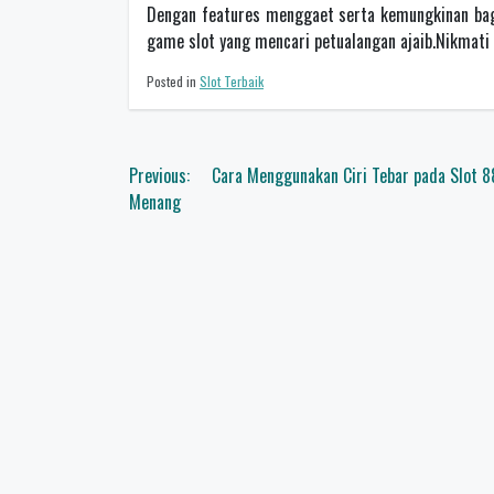
Dengan features menggaet serta kemungkinan bagi
game slot yang mencari petualangan ajaib.Nikmati 
Posted in
Slot Terbaik
Navigasi
Previous:
Cara Menggunakan Ciri Tebar pada Slot 
pos
Menang