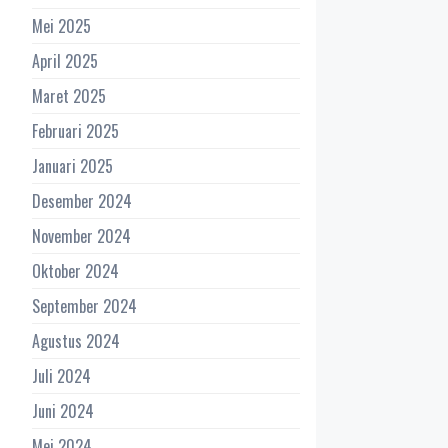
Mei 2025
April 2025
Maret 2025
Februari 2025
Januari 2025
Desember 2024
November 2024
Oktober 2024
September 2024
Agustus 2024
Juli 2024
Juni 2024
Mei 2024