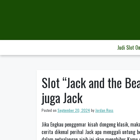
Skip
to
content
Judi Slot On
Slot “Jack and the Be
juga Jack
Posted on
September 20, 2024
by
Jordan Ross
Jika Engkau penggemar kisah dongeng klasik, maka 
cerita dikenal perihal Jack apa menggali untung 
dalam petualangan ajaib ini akan menghibur Kamu