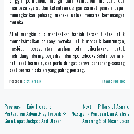
pinggir permainan, menghindari tambahan mencari, dan
membaca syarat dan ketentuan dengan cermat, pemain dapat
meningkatkan peluang mereka untuk menarik kemenangan
mereka.
Atlet mungkin pula manfaatkan hadiah tersebut atas untuk
memaksimalkan peluang mereka untuk menarik keuntungan,
meskipun persyaratan taruhan telah diberlakukan untuk
melindungi daring perjudian dan sportsbooks.Selalu berhati-
hati saat bermain, dan perlu diingat bahwa bersenang-senang
saat bermain adalah yang paling penting.
Posted in
Slot Terbaik
Tagged
judi slot
Navigasi
Previous:
Epic Treasure
Next:
Pillars of Asgard
pos
Pertaruhan AdvantPlay Terbaik >>
Nextgen > Panduan Dan Analisis
Cara Dapat Jackpot And Ulasan
Amazing Slot Mesin Joker