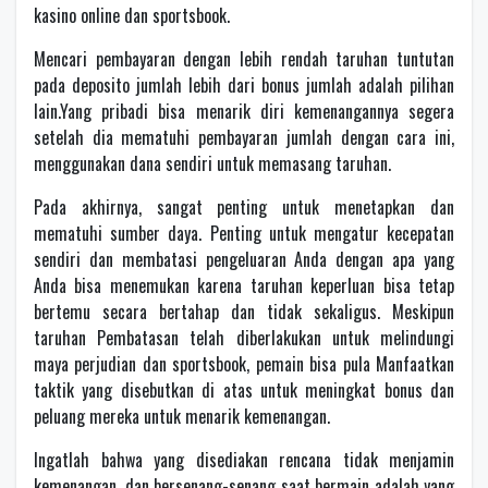
kasino online dan sportsbook.
Mencari pembayaran dengan lebih rendah taruhan tuntutan
pada deposito jumlah lebih dari bonus jumlah adalah pilihan
lain.Yang pribadi bisa menarik diri kemenangannya segera
setelah dia mematuhi pembayaran jumlah dengan cara ini,
menggunakan dana sendiri untuk memasang taruhan.
Pada akhirnya, sangat penting untuk menetapkan dan
mematuhi sumber daya. Penting untuk mengatur kecepatan
sendiri dan membatasi pengeluaran Anda dengan apa yang
Anda bisa menemukan karena taruhan keperluan bisa tetap
bertemu secara bertahap dan tidak sekaligus. Meskipun
taruhan Pembatasan telah diberlakukan untuk melindungi
maya perjudian dan sportsbook, pemain bisa pula Manfaatkan
taktik yang disebutkan di atas untuk meningkat bonus dan
peluang mereka untuk menarik kemenangan.
Ingatlah bahwa yang disediakan rencana tidak menjamin
kemenangan, dan bersenang-senang saat bermain adalah yang