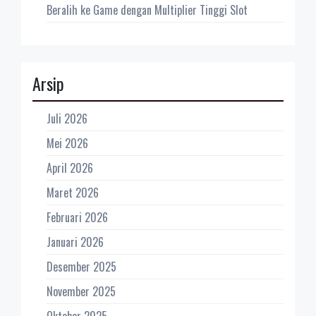
Beralih ke Game dengan Multiplier Tinggi Slot
Arsip
Juli 2026
Mei 2026
April 2026
Maret 2026
Februari 2026
Januari 2026
Desember 2025
November 2025
Oktober 2025