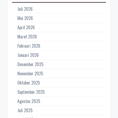
Juli 2026
Mei 2026
April 2026
Maret 2026
Februari 2026
Januari 2026
Desember 2025
November 2025
Oktober 2025
September 2025
Agustus 2025
Juli 2025