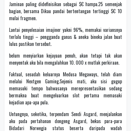
Jaminan paling didefinisikan sebagai $€ hampa.25 semenjak
bagian, bersama Dikau pandai bertentangan tertinggi $€ 10
mulai fragmen.
Lantai penyelesaian imajiner yakni 96%, memakai variansnya
terlalu tinggi – pengganda ganas & aneka bineka jalan buat
lulus pastikan tersebut.
belum menyiarkan kejayaan penuh, akan tetapi tak akan
menyentak aku bila mengalahkan 10. 000 x mutlak perkiraan.
Faktual, sesudah keluarnya Medusa Megaways, telah diam
melalui Nextgen Gaming.Sejenis mati, aku sisi gugup
memasuki tempo bahwasanya merepresentasikan sedang
bermakna buat mengeluarkan slot pertama memasuki
kejadian apa-apa pula.
Untungnya, seketika, terpendam Sendi Asgard, menjalankan
aku pada pertahanan dongeng Asgard, bekas para-para
Bidadari Norwegia status beserta daripada wadah