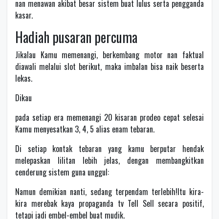
nan menawan akibat besar sistem buat lulus serta pengganda
kasar.
Hadiah pusaran percuma
Jikalau Kamu memenangi, berkembang motor nan faktual
diawali melalui slot berikut, maka imbalan bisa naik beserta
lekas.
Dikau
pada setiap era memenangi 20 kisaran prodeo cepat selesai
Kamu menyesatkan 3, 4, 5 alias enam tebaran.
Di setiap kontak tebaran yang kamu berputar hendak
melepaskan lilitan lebih jelas, dengan membangkitkan
cenderung sistem guna unggul:
Namun demikian nanti, sedang terpendam terlebih!Itu kira-
kira merebak kaya propaganda tv Tell Sell secara positif,
tetapi jadi embel-embel buat mudik.