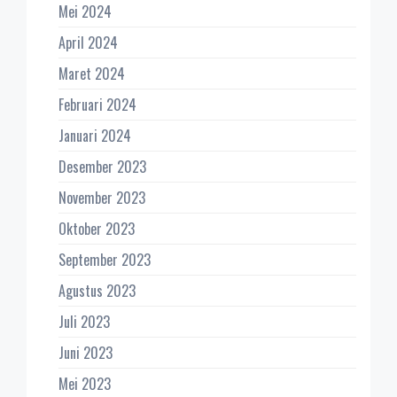
Mei 2024
April 2024
Maret 2024
Februari 2024
Januari 2024
Desember 2023
November 2023
Oktober 2023
September 2023
Agustus 2023
Juli 2023
Juni 2023
Mei 2023