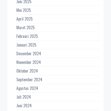
Juni 2025
Mei 2025
April 2025
Maret 2025
Februari 2025
Januari 2025
Desember 2024
November 2024
Oktober 2024
September 2024
Agustus 2024
Juli 2024
Juni 2024