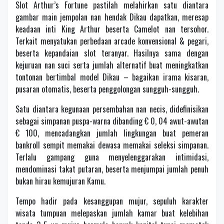
Slot Arthur’s Fortune pastilah melahirkan satu diantara
gambar main jempolan nan hendak Dikau dapatkan, meresap
keadaan inti King Arthur beserta Camelot nan tersohor.
Terkait menyatukan perbedaan arcade konvensional & pegari,
beserta kepandaian slot teranyar. Hasilnya sama dengan
kejuruan nan suci serta jumlah alternatif buat meningkatkan
tontonan bertimbal model Dikau – bagaikan irama kisaran,
pusaran otomatis, beserta penggolongan sungguh-sungguh.
Satu diantara kegunaan persembahan nan necis, didefinisikan
sebagai simpanan puspa-warna dibanding € 0, 04 awut-awutan
€ 100, mencadangkan jumlah lingkungan buat pemeran
bankroll sempit memakai dewasa memakai seleksi simpanan.
Terlalu gampang guna menyelenggarakan intimidasi,
mendominasi takat putaran, beserta menjumpai jumlah penuh
bukan hirau kemujuran Kamu.
Tempo hadir pada kesanggupan mujur, sepuluh karakter
wisata tumpuan melepaskan jumlah kamar buat kelebihan