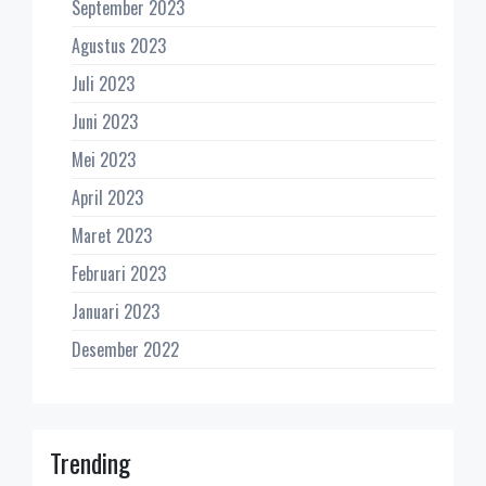
September 2023
Agustus 2023
Juli 2023
Juni 2023
Mei 2023
April 2023
Maret 2023
Februari 2023
Januari 2023
Desember 2022
Trending