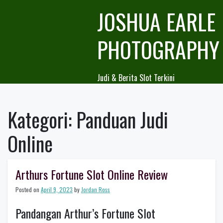
Skip
JOSHUA EARLE
to
content
PHOTOGRAPHY
Judi & Berita Slot Terkini
Kategori:
Panduan Judi
Online
Arthurs Fortune Slot Online Review
Posted on
April 9, 2023
by
Jordan Ross
Pandangan Arthur’s Fortune Slot