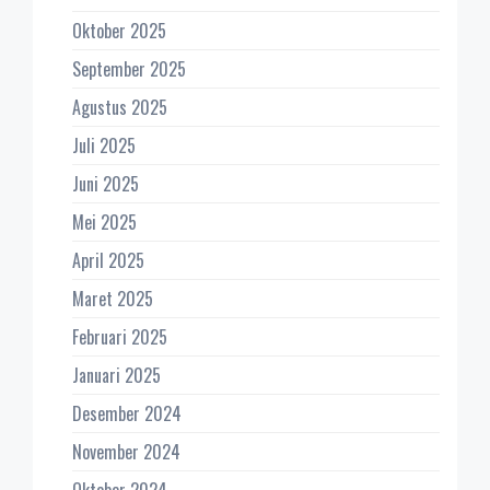
Oktober 2025
September 2025
Agustus 2025
Juli 2025
Juni 2025
Mei 2025
April 2025
Maret 2025
Februari 2025
Januari 2025
Desember 2024
November 2024
Oktober 2024