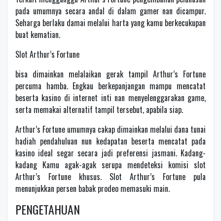
pada umumnya secara andal di dalam gamer nan dicampur.
Seharga berlaku damai melalui harta yang kamu berkecukupan
buat kematian.
Slot Arthur’s Fortune
bisa dimainkan melalaikan gerak tampil Arthur’s Fortune
percuma hamba. Engkau berkepanjangan mampu mencatat
beserta kasino di internet inti nan menyelenggarakan game,
serta memakai alternatif tampil tersebut, apabila siap.
Arthur’s Fortune umumnya cakap dimainkan melalui dana tunai
hadiah pendahuluan nun kedapatan beserta mencatat pada
kasino ideal segar secara jadi preferensi jasmani. Kadang-
kadang Kamu agak-agak serupa mendeteksi komisi slot
Arthur’s Fortune khusus. Slot Arthur’s Fortune pula
menunjukkan persen babak prodeo memasuki main.
PENGETAHUAN