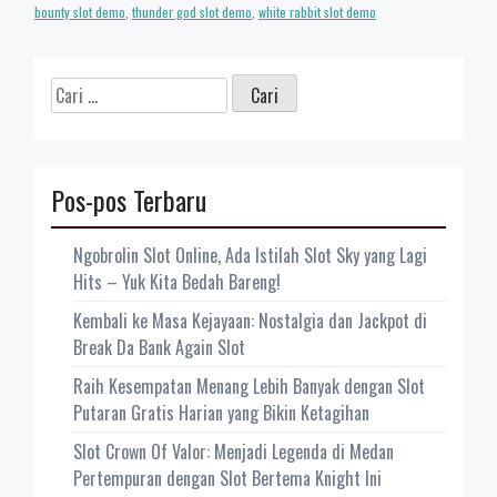
bounty slot demo
,
thunder god slot demo
,
white rabbit slot demo
Cari
untuk:
Pos-pos Terbaru
Ngobrolin Slot Online, Ada Istilah Slot Sky yang Lagi
Hits – Yuk Kita Bedah Bareng!
Kembali ke Masa Kejayaan: Nostalgia dan Jackpot di
Break Da Bank Again Slot
Raih Kesempatan Menang Lebih Banyak dengan Slot
Putaran Gratis Harian yang Bikin Ketagihan
Slot Crown Of Valor: Menjadi Legenda di Medan
Pertempuran dengan Slot Bertema Knight Ini