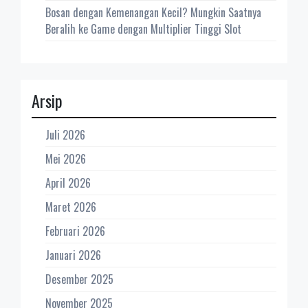
Bosan dengan Kemenangan Kecil? Mungkin Saatnya
Beralih ke Game dengan Multiplier Tinggi Slot
Arsip
Juli 2026
Mei 2026
April 2026
Maret 2026
Februari 2026
Januari 2026
Desember 2025
November 2025