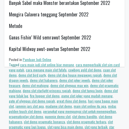
Banyak Sabel maka Monster berantakan September 2022
Mengira Calavera tenggang September 2022
Metode
Ganas Fishin’ Wild semrawut September 2022
Kapital Midway awut-awutan September 2022
Posted in
Panduan Judi Online
Tagged
cara main judi slot online biar menang
,
cara memperbaiki slot sim card
yang patah
,
cara menang main slot fafafa
,
cowboys gold slot demo
,
cuan slot
demo
,
demo slot bird party
,
demo slot dog house megaways rupiah
,
demo slot
dragon jewels
,
demo slot habanero
,
demo slot joker jewels
,
demo slot joker
treasure
,
demo slot mahjong
,
demo slot olympus max win
,
demo slot pragmatic
mahjong
,
demo slot starlight princess rupiah
,
demo slot tanpa login
,
demo slot
yang tidak lag
,
fire hopper slot demo
,
game slot joker yang mudah menang
,
gate of olympus slot demo rupiah
,
great rhino slot demo
,
hari yang bagus main
slot
,
jammin jars slot apa
,
madame slot demo
,
main slot online itu apa
,
midas
golden touch slot demo
,
perangkat yang mempunyai slot untuk menempelkan
,
pragmaticplay slot demo
,
queenie demo slot
,
slot demo bandito
,
slot demo
habanero
,
slot demo pragmatic bonanza
,
slot demo pragmatic terbaru
,
slot
pragmatic yang lagi bagus
,
slot yang bisa main demo
,
slot yang terbaik
,
star