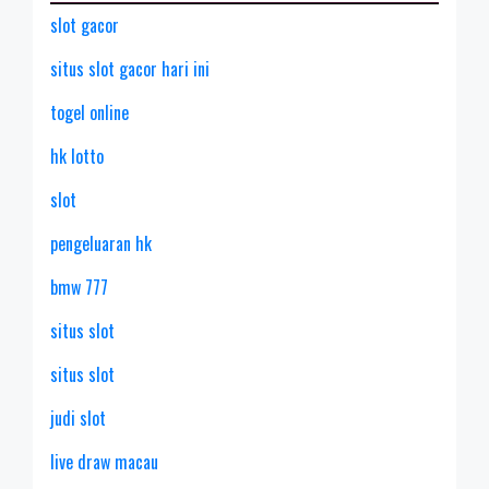
slot gacor
situs slot gacor hari ini
togel online
hk lotto
slot
pengeluaran hk
bmw 777
situs slot
situs slot
judi slot
live draw macau