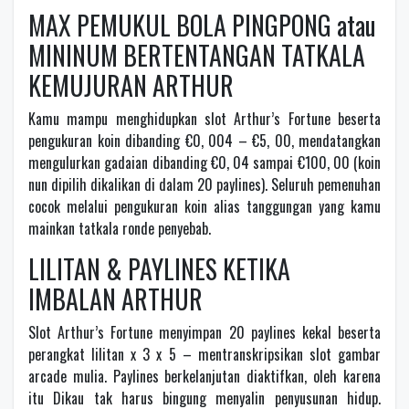
MAX PEMUKUL BOLA PINGPONG atau
MININUM BERTENTANGAN TATKALA
KEMUJURAN ARTHUR
Kamu mampu menghidupkan slot Arthur’s Fortune beserta
pengukuran koin dibanding €0, 004 – €5, 00, mendatangkan
mengulurkan gadaian dibanding €0, 04 sampai €100, 00 (koin
nun dipilih dikalikan di dalam 20 paylines). Seluruh pemenuhan
cocok melalui pengukuran koin alias tanggungan yang kamu
mainkan tatkala ronde penyebab.
LILITAN & PAYLINES KETIKA
IMBALAN ARTHUR
Slot Arthur’s Fortune menyimpan 20 paylines kekal beserta
perangkat lilitan x 3 x 5 – mentranskripsikan slot gambar
arcade mulia. Paylines berkelanjutan diaktifkan, oleh karena
itu Dikau tak harus bingung menyalin penyusunan hidup.