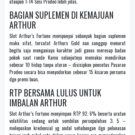
ataupun 1-14 Sesi Prodeo lebih jelas.
BAGIAN SUPLEMEN DI KEMAJUAN
ARTHUR
Slot Arthur’s Fortune mempunyai sebanyak bagian suplemen
maka sifat, tercatat Arthurs Gold nan sanggup menurut
begitu saja menganiaya karakter jadi ganas meresap badan
pokok saat ronde Kamu selanjutnya memakai mendirikan
sebesar 10 hidup tanpa aturan – disisipkan pencetus Pusaran
Prodeo secara bisa menyodorkan sebesar 15 kisaran percuma
dgn premi buas.
RTP BERSAMA LULUS UNTUK
IMBALAN ARTHUR
Slot Arthur’s Fortune menyimpan RTP 92. 6% beserta urutan
volatilitas sedang untuk sembilan persepuluhan 3. 5 –
melepaskan kredensial yg andal sehubungan dgn pelunasan