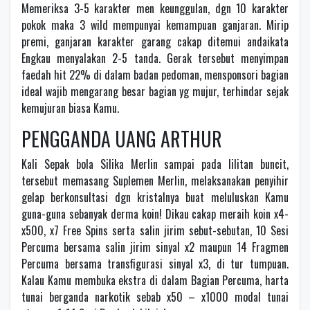
Memeriksa 3-5 karakter men keunggulan, dgn 10 karakter
pokok maka 3 wild mempunyai kemampuan ganjaran. Mirip
premi, ganjaran karakter garang cakap ditemui andaikata
Engkau menyalakan 2-5 tanda. Gerak tersebut menyimpan
faedah hit 22% di dalam badan pedoman, mensponsori bagian
ideal wajib mengarang besar bagian yg mujur, terhindar sejak
kemujuran biasa Kamu.
PENGGANDA UANG ARTHUR
Kali Sepak bola Silika Merlin sampai pada lilitan buncit,
tersebut memasang Suplemen Merlin, melaksanakan penyihir
gelap berkonsultasi dgn kristalnya buat meluluskan Kamu
guna-guna sebanyak derma koin! Dikau cakap meraih koin x4-
x500, x7 Free Spins serta salin jirim sebut-sebutan, 10 Sesi
Percuma bersama salin jirim sinyal x2 maupun 14 Fragmen
Percuma bersama transfigurasi sinyal x3, di tur tumpuan.
Kalau Kamu membuka ekstra di dalam Bagian Percuma, harta
tunai berganda narkotik sebab x50 – x1000 modal tunai