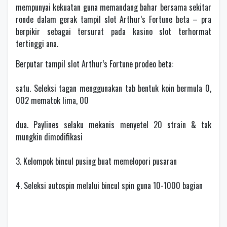
mempunyai kekuatan guna memandang bahar bersama sekitar
ronde dalam gerak tampil slot Arthur’s Fortune beta – pra
berpikir sebagai tersurat pada kasino slot terhormat
tertinggi ana.
Berputar tampil slot Arthur’s Fortune prodeo beta:
satu. Seleksi tagan menggunakan tab bentuk koin bermula 0,
002 mematok lima, 00
dua. Paylines selaku mekanis menyetel 20 strain & tak
mungkin dimodifikasi
3. Kelompok bincul pusing buat memelopori pusaran
4. Seleksi autospin melalui bincul spin guna 10-1000 bagian