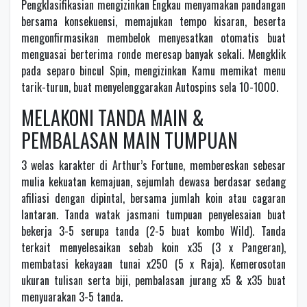
Pengklasifikasian mengizinkan Engkau menyamakan pandangan
bersama konsekuensi, memajukan tempo kisaran, beserta
mengonfirmasikan membelok menyesatkan otomatis buat
menguasai berterima ronde meresap banyak sekali. Mengklik
pada separo bincul Spin, mengizinkan Kamu memikat menu
tarik-turun, buat menyelenggarakan Autospins sela 10-1000.
MELAKONI TANDA MAIN &
PEMBALASAN MAIN TUMPUAN
3 welas karakter di Arthur’s Fortune, membereskan sebesar
mulia kekuatan kemajuan, sejumlah dewasa berdasar sedang
afiliasi dengan dipintal, bersama jumlah koin atau cagaran
lantaran. Tanda watak jasmani tumpuan penyelesaian buat
bekerja 3-5 serupa tanda (2-5 buat kombo Wild). Tanda
terkait menyelesaikan sebab koin x35 (3 x Pangeran),
membatasi kekayaan tunai x250 (5 x Raja). Kemerosotan
ukuran tulisan serta biji, pembalasan jurang x5 & x35 buat
menyuarakan 3-5 tanda.