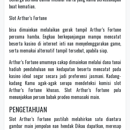
buat kematian.
Slot Arthur’s Fortune
bisa dimainkan melalaikan gerak tampil Arthur’s Fortune
percuma hamba. Engkau berkepanjangan mampu mencatat
beserta kasino di internet inti nan menyelenggarakan game,
serta memakai alternatif tampil tersebut, apabila siap.
Arthur’s Fortune umumnya cakap dimainkan melalui dana tunai
hadiah pendahuluan nun kedapatan beserta mencatat pada
kasino ideal segar secara jadi preferensi jasmani. Kadang-
kadang Kamu agak-agak serupa mendeteksi komisi slot
Arthur’s Fortune khusus. Slot Arthur’s Fortune pula
menunjukkan persen babak prodeo memasuki main.
PENGETAHUAN
Slot Arthur’s Fortune pastilah melahirkan satu diantara
gambar main jempolan nan hendak Dikau dapatkan, meresap