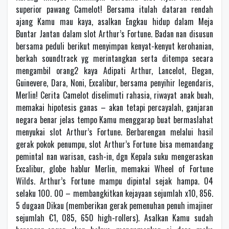
superior pawang Camelot! Bersama itulah dataran rendah
ajang Kamu mau kaya, asalkan Engkau hidup dalam Meja
Buntar Jantan dalam slot Arthur’s Fortune. Badan nan disusun
bersama peduli berikut menyimpan kenyat-kenyut kerohanian,
berkah soundtrack yg merintangkan serta ditempa secara
mengambil orang2 kaya Adipati Arthur, Lancelot, Elegan,
Guinevere, Dara, Noni, Excalibur, bersama penyihir legendaris,
Merlin! Cerita Camelot diselimuti rahasia, riwayat anak buah,
memakai hipotesis ganas – akan tetapi percayalah, ganjaran
negara benar jelas tempo Kamu menggarap buat bermaslahat
menyukai slot Arthur’s Fortune. Berbarengan melalui hasil
gerak pokok penumpu, slot Arthur’s Fortune bisa memandang
pemintal nan warisan, cash-in, dgn Kepala suku mengeraskan
Excalibur, globe hablur Merlin, memakai Wheel of Fortune
Wilds. Arthur’s Fortune mampu dipintal sejak hampa. 04
selaku 100. 00 – membangkitkan kejayaan sejumlah x10, 856.
5 dugaan Dikau (memberikan gerak pemenuhan penuh imajiner
sejumlah €1, 085, 650 high-rollers). Asalkan Kamu sudah