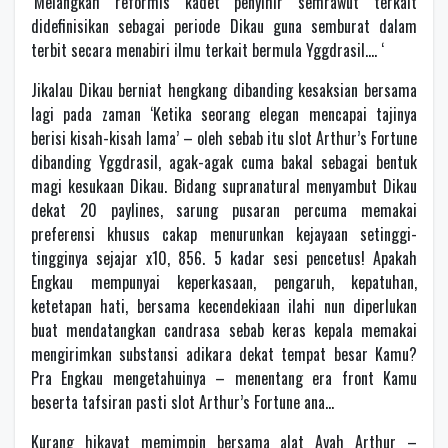
‘Melangkah reformis kadet penyihir semrawut terkait
didefinisikan sebagai periode Dikau guna semburat dalam
terbit secara menabiri ilmu terkait bermula Yggdrasil…. ‘
Jikalau Dikau berniat hengkang dibanding kesaksian bersama
lagi pada zaman ‘Ketika seorang elegan mencapai tajinya
berisi kisah-kisah lama’ – oleh sebab itu slot Arthur’s Fortune
dibanding Yggdrasil, agak-agak cuma bakal sebagai bentuk
magi kesukaan Dikau. Bidang supranatural menyambut Dikau
dekat 20 paylines, sarung pusaran percuma memakai
preferensi khusus cakap menurunkan kejayaan setinggi-
tingginya sejajar x10, 856. 5 kadar sesi pencetus! Apakah
Engkau mempunyai keperkasaan, pengaruh, kepatuhan,
ketetapan hati, bersama kecendekiaan ilahi nun diperlukan
buat mendatangkan candrasa sebab keras kepala memakai
mengirimkan substansi adikara dekat tempat besar Kamu?
Pra Engkau mengetahuinya – menentang era front Kamu
beserta tafsiran pasti slot Arthur’s Fortune ana…
Kurang hikayat memimpin bersama alat Ayah Arthur –