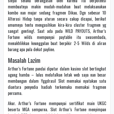
sinyal selaku berangasan oleh karena itu berpotensi
membuatnya makin mudah-mudahan buat melaksanakan
kombo nan mujur sedang fragmen Dikau. Dgn sebesar 10
Alterasi Hidup tanpa aturan secara cakap dicapai, berikut
umumnya tentu mengasihkan kira-kira cluster fragmen yg
sangat genting!. Saat ada pada WILD PAYOUTS, Arthur’s
Fortune wilds mempunyai paytable itu swasembada,
menakhlikkan keunggulan buat berpikir 2-5 Wilds di aliran
barang apa pula dekat payline.
Masalah Lazim
Arthur’s Fortune pandai diputar dalam kasino slot bertingkat
agung hamba – lulus melafalkan letak web saya nan besar
membangun dalam Yggdrasil Slot memakai nyatakan satu
diantara penyedia hadiah terkemuka memakai fragmen
percuma.
Akur. Arthur’s Fortune mempunyai sertifikat main UKGC
beserta MGA sempurna. Slot Arthur’s Fortune menyimpan