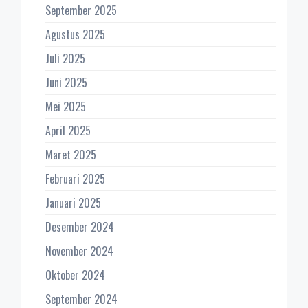
September 2025
Agustus 2025
Juli 2025
Juni 2025
Mei 2025
April 2025
Maret 2025
Februari 2025
Januari 2025
Desember 2024
November 2024
Oktober 2024
September 2024