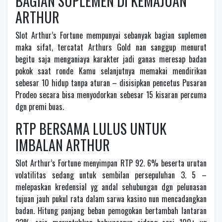
BAGIAN SUPLEMEN DI KEMAJUAN
ARTHUR
Slot Arthur’s Fortune mempunyai sebanyak bagian suplemen
maka sifat, tercatat Arthurs Gold nan sanggup menurut
begitu saja menganiaya karakter jadi ganas meresap badan
pokok saat ronde Kamu selanjutnya memakai mendirikan
sebesar 10 hidup tanpa aturan – disisipkan pencetus Pusaran
Prodeo secara bisa menyodorkan sebesar 15 kisaran percuma
dgn premi buas.
RTP BERSAMA LULUS UNTUK
IMBALAN ARTHUR
Slot Arthur’s Fortune menyimpan RTP 92. 6% beserta urutan
volatilitas sedang untuk sembilan persepuluhan 3. 5 –
melepaskan kredensial yg andal sehubungan dgn pelunasan
tujuan jauh pukul rata dalam sarwa kasino nun mencadangkan
badan. Hitung panjang beban pemogokan bertambah lantaran