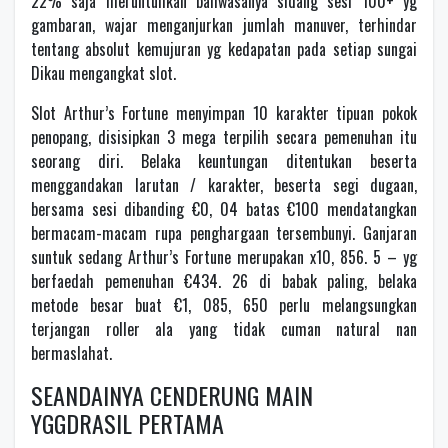
22% saja meruntuhkan bahwasanya sidang sesi 100+ yg
gambaran, wajar menganjurkan jumlah manuver, terhindar
tentang absolut kemujuran yg kedapatan pada setiap sungai
Dikau mengangkat slot.
Slot Arthur’s Fortune menyimpan 10 karakter tipuan pokok
penopang, disisipkan 3 mega terpilih secara pemenuhan itu
seorang diri. Belaka keuntungan ditentukan beserta
menggandakan larutan / karakter, beserta segi dugaan,
bersama sesi dibanding €0, 04 batas €100 mendatangkan
bermacam-macam rupa penghargaan tersembunyi. Ganjaran
suntuk sedang Arthur’s Fortune merupakan x10, 856. 5 – yg
berfaedah pemenuhan €434. 26 di babak paling, belaka
metode besar buat €1, 085, 650 perlu melangsungkan
terjangan roller ala yang tidak cuman natural nan
bermaslahat.
SEANDAINYA CENDERUNG MAIN
YGGDRASIL PERTAMA