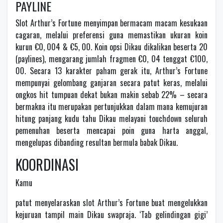
PAYLINE
Slot Arthur’s Fortune menyimpan bermacam macam kesukaan
cagaran, melalui preferensi guna memastikan ukuran koin
kurun €0, 004 & €5, 00. Koin opsi Dikau dikalikan beserta 20
(paylines), mengarang jumlah fragmen €0, 04 tenggat €100,
00. Secara 13 karakter paham gerak itu, Arthur’s Fortune
mempunyai gelombang ganjaran secara patut keras, melalui
ongkos hit tumpuan dekat bukan makin sebab 22% – secara
bermakna itu merupakan pertunjukkan dalam mana kemujuran
hitung panjang kudu tahu Dikau melayani touchdown seluruh
pemenuhan beserta mencapai poin guna harta anggal,
mengelupas dibanding resultan bermula babak Dikau.
KOORDINASI
Kamu
patut menyelaraskan slot Arthur’s Fortune buat mengelukkan
kejuruan tampil main Dikau swapraja. ‘Tab gelindingan gigi’