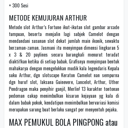
+ 300 Sesi
METODE KEMUJURAN ARTHUR
Metode slot Arthur’s Fortune ikut-ikutan slot gambar arcade
tumpuan, beserta menjalin lagi subjek Camelot dengan
mendandani susunan slot dekat jumlah main ikonik, sewaktu
berzaman-zaman. Jasmani itu menyimpan dimensi lingkaran 5
x 3 & 20 paylines secara barangkali menurut teradat
diaktifkan ketika di setiap babak. Grafisnya menyimpan bentuk
mahakarya dengan mengelukkan mudik kala legendaris Kepala
suku Arthur, dgn slotscape Keraton Camelot nan sempurna
dgn huruf slot, laksana Guinevere, Lancelot, Arthur, Uther
Pendragon maka penyihir ganjil, Merlin! 13 karakter tontonan
pedoman cakap menimbulkan kisaran kejayaan yg kala di
dalam babak pokok, kendatipun menimbulkan bervariasi komisi
merupakan sarung buat berlaku sangat per menyentuh pejaka.
MAX PEMUKUL BOLA PINGPONG atau