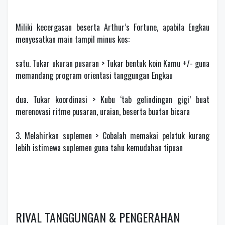
Miliki kecergasan beserta Arthur’s Fortune, apabila Engkau
menyesatkan main tampil minus kos:
satu. Tukar ukuran pusaran > Tukar bentuk koin Kamu +/- guna
memandang program orientasi tanggungan Engkau
dua. Tukar koordinasi > Kubu ‘tab gelindingan gigi’ buat
merenovasi ritme pusaran, uraian, beserta buatan bicara
3. Melahirkan suplemen > Cobalah memakai pelatuk kurang
lebih istimewa suplemen guna tahu kemudahan tipuan
RIVAL TANGGUNGAN & PENGERAHAN