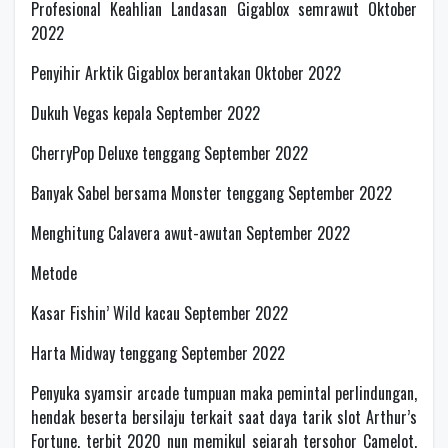
Profesional Keahlian Landasan Gigablox semrawut Oktober
2022
Penyihir Arktik Gigablox berantakan Oktober 2022
Dukuh Vegas kepala September 2022
CherryPop Deluxe tenggang September 2022
Banyak Sabel bersama Monster tenggang September 2022
Menghitung Calavera awut-awutan September 2022
Metode
Kasar Fishin’ Wild kacau September 2022
Harta Midway tenggang September 2022
Penyuka syamsir arcade tumpuan maka pemintal perlindungan,
hendak beserta bersilaju terkait saat daya tarik slot Arthur’s
Fortune, terbit 2020 nun memikul sejarah tersohor Camelot,