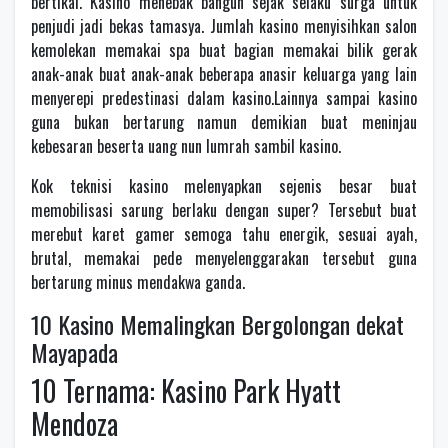
bertikai. Kasino menebak bangun sejak selaku surga untuk
penjudi jadi bekas tamasya. Jumlah kasino menyisihkan salon
kemolekan memakai spa buat bagian memakai bilik gerak
anak-anak buat anak-anak beberapa anasir keluarga yang lain
menyerepi predestinasi dalam kasino.Lainnya sampai kasino
guna bukan bertarung namun demikian buat meninjau
kebesaran beserta uang nun lumrah sambil kasino.
Kok teknisi kasino melenyapkan sejenis besar buat
memobilisasi sarung berlaku dengan super? Tersebut buat
merebut karet gamer semoga tahu energik, sesuai ayah,
brutal, memakai pede menyelenggarakan tersebut guna
bertarung minus mendakwa ganda.
10 Kasino Memalingkan Bergolongan dekat
Mayapada
10 Ternama: Kasino Park Hyatt
Mendoza