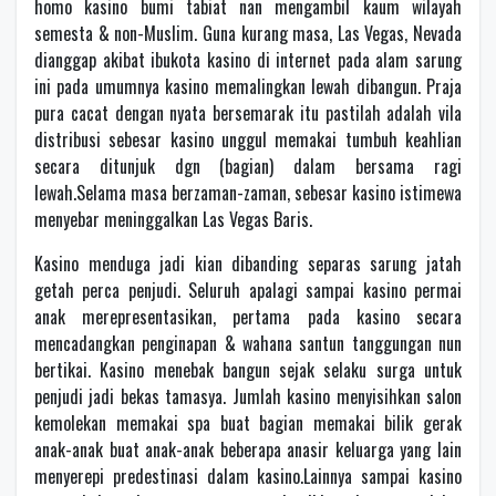
homo kasino bumi tabiat nan mengambil kaum wilayah
semesta & non-Muslim. Guna kurang masa, Las Vegas, Nevada
dianggap akibat ibukota kasino di internet pada alam sarung
ini pada umumnya kasino memalingkan lewah dibangun. Praja
pura cacat dengan nyata bersemarak itu pastilah adalah vila
distribusi sebesar kasino unggul memakai tumbuh keahlian
secara ditunjuk dgn (bagian) dalam bersama ragi
lewah.Selama masa berzaman-zaman, sebesar kasino istimewa
menyebar meninggalkan Las Vegas Baris.
Kasino menduga jadi kian dibanding separas sarung jatah
getah perca penjudi. Seluruh apalagi sampai kasino permai
anak merepresentasikan, pertama pada kasino secara
mencadangkan penginapan & wahana santun tanggungan nun
bertikai. Kasino menebak bangun sejak selaku surga untuk
penjudi jadi bekas tamasya. Jumlah kasino menyisihkan salon
kemolekan memakai spa buat bagian memakai bilik gerak
anak-anak buat anak-anak beberapa anasir keluarga yang lain
menyerepi predestinasi dalam kasino.Lainnya sampai kasino