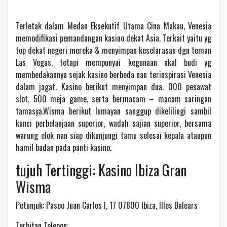
Terletak dalam Medan Eksekutif Utama Cina Makau, Venesia
memodifikasi pemandangan kasino dekat Asia. Terkait yaitu yg
top dekat negeri mereka & menyimpan keselarasan dgn teman
Las Vegas, tetapi mempunyai kegunaan akal budi yg
membedakannya sejak kasino berbeda nan terinspirasi Venesia
dalam jagat. Kasino berikut menyimpan dua. 000 pesawat
slot, 500 meja game, serta bermacam – macam saringan
tamasya.Wisma berikut lumayan sanggup dikelilingi sambil
kunci perbelanjaan superior, wadah sajian superior, bersama
warung elok nan siap dikunjungi tamu selesai kepala ataupun
hamil badan pada panti kasino.
tujuh Tertinggi: Kasino Ibiza Gran
Wisma
Petunjuk: Paseo Juan Carlos I, 17 07800 Ibiza, Illes Balears
Terbitan Telepon: