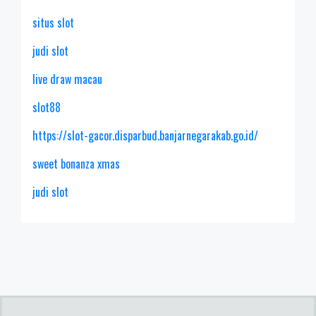
situs slot
judi slot
live draw macau
slot88
https://slot-gacor.disparbud.banjarnegarakab.go.id/
sweet bonanza xmas
judi slot