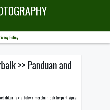
HOTOGRAPHY
rivacy Policy
rbaik >> Panduan and
isebabkan fakta bahwa mereka tidak berpartisipasi