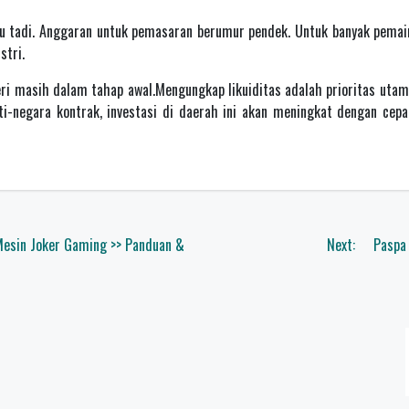
itu tadi. Anggaran untuk pemasaran berumur pendek. Untuk banyak pemai
stri.
 masih dalam tahap awal.Mengungkap likuiditas adalah prioritas utama 
-negara kontrak, investasi di daerah ini akan meningkat dengan cepat
Mesin Joker Gaming >> Panduan &
Next:
Paspa 