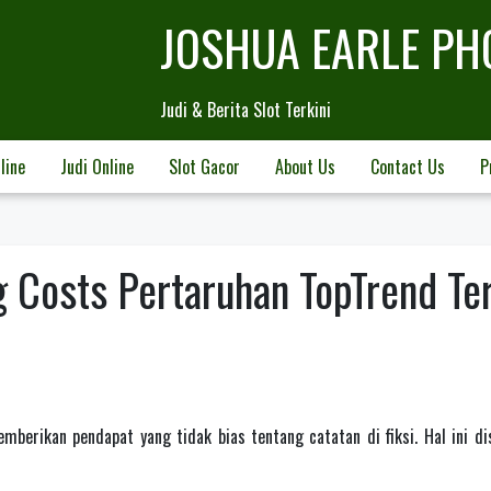
JOSHUA EARLE P
Judi & Berita Slot Terkini
line
Judi Online
Slot Gacor
About Us
Contact Us
P
g Costs Pertaruhan TopTrend Te
mberikan pendapat yang tidak bias tentang catatan di fiksi. Hal ini d