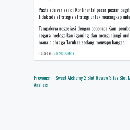
Pasti ada variasi di Kontinental pasar pesiar beg
tidak ada strategis strategi untuk menangkap indu
Tampaknya negosiasi dengan beberapa Kami pemberi
negara melegalkan igaming dan mengunjungi multi
mana olahraga Taruhan sedang menyapu bangsa.
Posted in
Judi Slot Online
Navigasi
Previous:
Sweet Alchemy 2 Slot Review Situs Slot 
pos
Analisis