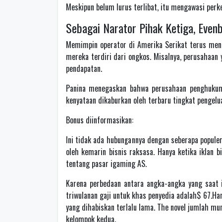
Meskipun belum lurus terlibat, itu mengawasi per
Sebagai Narator Pihak Ketiga, Even
Memimpin operator di Amerika Serikat terus meng
mereka terdiri dari ongkos. Misalnya, perusahaa
pendapatan.
Panina menegaskan bahwa perusahaan penghukuman
kenyataan dikaburkan oleh terbaru tingkat pengelu
Bonus diinformasikan:
Ini tidak ada hubungannya dengan seberapa populer
oleh kemarin bisnis raksasa. Hanya ketika iklan 
tentang pasar igaming AS.
Karena perbedaan antara angka-angka yang saat in
triwulanan gaji untuk khas penyedia adalah$ 67.Har
yang dihabiskan terlalu lama. The novel jumlah 
kelompok kedua.