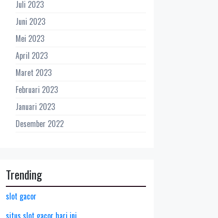
Juli 2023
Juni 2023
Mei 2023
April 2023
Maret 2023
Februari 2023
Januari 2023
Desember 2022
Trending
slot gacor
situs slot gacor hari ini