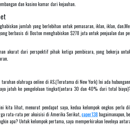
kembangan dan kasino kamar dari kejauhan.
bet
habiskan jumlah yang berlebihan untuk pemasaran, iklan, iklan, dan.
n yang berbasis di Boston menghabiskan $278 juta untuk penjualan dan 
 akurat dari perspektif pihak ketiga pembicara, yang bekerja untuk
aran.
 taruhan olahraga online di AS.(Terutama di New York) Ini ada hubungan
biaya jatuh ke pengelolaan tingkat(antara 30 dan 40% dari total biay
i kita lihat, menurut pendapat saya, kedua kelompok ongkos perlu dik
ga rata-rata per akuisisi di Amerika Serikat,
caper138
bagaimanapun, be
mungkin apa? Untuk kelompok pertama, saya memperkirakan levelnya an