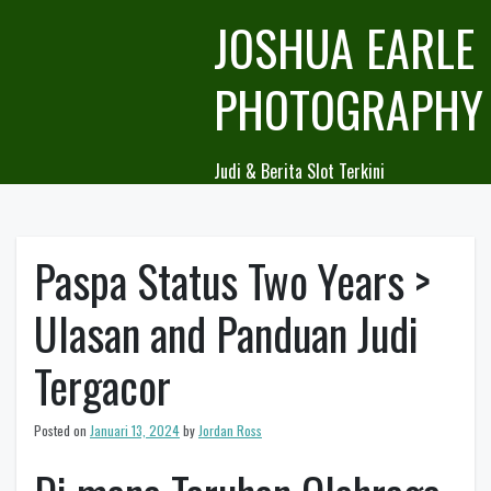
Skip
JOSHUA EARLE
to
content
PHOTOGRAPHY
Judi & Berita Slot Terkini
Paspa Status Two Years >
Ulasan and Panduan Judi
Tergacor
Posted on
Januari 13, 2024
by
Jordan Ross