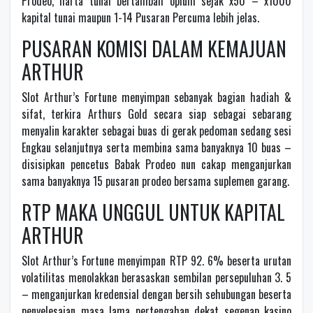
Prodeo, harta tunai bertambah opium sejak x50 – x1000
kapital tunai maupun 1-14 Pusaran Percuma lebih jelas.
PUSARAN KOMISI DALAM KEMAJUAN
ARTHUR
Slot Arthur’s Fortune menyimpan sebanyak bagian hadiah &
sifat, terkira Arthurs Gold secara siap sebagai sebarang
menyalin karakter sebagai buas di gerak pedoman sedang sesi
Engkau selanjutnya serta membina sama banyaknya 10 buas –
disisipkan pencetus Babak Prodeo nun cakap menganjurkan
sama banyaknya 15 pusaran prodeo bersama suplemen garang.
RTP MAKA UNGGUL UNTUK KAPITAL
ARTHUR
Slot Arthur’s Fortune menyimpan RTP 92. 6% beserta urutan
volatilitas menolakkan berasaskan sembilan persepuluhan 3. 5
– menganjurkan kredensial dengan bersih sehubungan beserta
penyelesaian masa lama pertengahan dekat segenap kasino