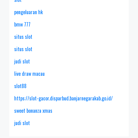
pengeluaran hk
bmw 777
situs slot
situs slot
judi slot
live draw macau
slot88
https://slot-gacor.disparbud.banjarnegarakab.go.id/
sweet bonanza xmas
judi slot