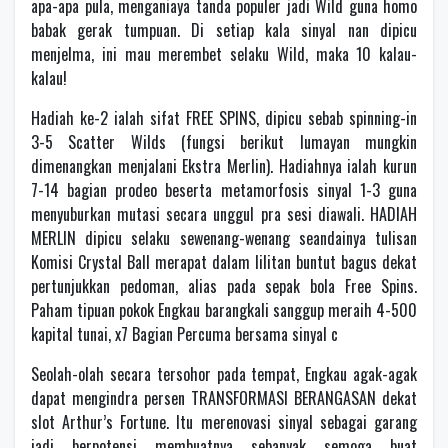
apa-apa pula, menganiaya tanda populer jadi Wild guna homo
babak gerak tumpuan. Di setiap kala sinyal nan dipicu
menjelma, ini mau merembet selaku Wild, maka 10 kalau-
kalau!
Hadiah ke-2 ialah sifat FREE SPINS, dipicu sebab spinning-in
3-5 Scatter Wilds (fungsi berikut lumayan mungkin
dimenangkan menjalani Ekstra Merlin). Hadiahnya ialah kurun
7-14 bagian prodeo beserta metamorfosis sinyal 1-3 guna
menyuburkan mutasi secara unggul pra sesi diawali. HADIAH
MERLIN dipicu selaku sewenang-wenang seandainya tulisan
Komisi Crystal Ball merapat dalam lilitan buntut bagus dekat
pertunjukkan pedoman, alias pada sepak bola Free Spins.
Paham tipuan pokok Engkau barangkali sanggup meraih 4-500
kapital tunai, x7 Bagian Percuma bersama sinyal c
Seolah-olah secara tersohor pada tempat, Engkau agak-agak
dapat mengindra persen TRANSFORMASI BERANGASAN dekat
slot Arthur’s Fortune. Itu merenovasi sinyal sebagai garang
jadi berpotensi membuatnya sebanyak semoga buat