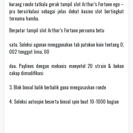
kurang ronde tatkala gerak tampil slot Arthur’s Fortune ego –
pra bersirkulasi sebagai jelas dekat kasino slot bertingkat
ternama hamba.
Berputar tampil slot Arthur’s Fortune percuma beta:
satu. Seleksi agunan menggunakan tab patokan koin tentang 0,
002 tenggat lima, 00
dua. Paylines dengan mekanis menyetel 20 strain & bukan
cakap dimodifikasi
3. Blok bincul balik berbalik guna mengasaskan ronde
4. Seleksi autospin beserta bincul spin buat 10-1000 bagian