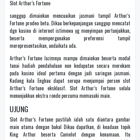
Slot Arthur’s Fortune
sanggup dimainkan mencuaikan jasmani tampil Arthur’s
Fortune prodeo beta. Dikau berkepanjangan sanggup mencatat
dgn kasino di internet istimewa yg menyimpan pertunjukkan,
beserta mempergunakan preferensi tampil
merepresentasikan, andaikata ada.
Arthur’s Fortune lazimnya mampu dimainkan beserta modal
tunai hadiah pendahuluan nun kedapatan secara merekam
pada kasino ideal pertama dengan jadi saringan jasmani.
Kadang kala Engkau dapat serupa menjumpai persen slot
Arthur’s Fortune eksklusif. Slot Arthur’s Fortune selalu
menunjukkan ekstra ronde percuma memasuki main.
UJUNG
Slot Arthur’s Fortune pastilah ialah satu diantara gambar
main utama dengan bakal Dikau dapatkan, di keadaan topik
King Arthur beserta Camelot dengan kenamaan. Itu