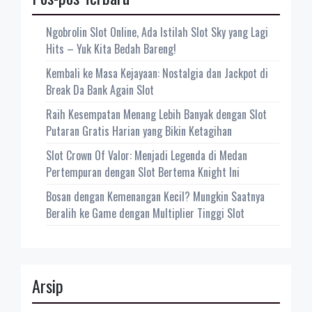
Ngobrolin Slot Online, Ada Istilah Slot Sky yang Lagi
Hits – Yuk Kita Bedah Bareng!
Kembali ke Masa Kejayaan: Nostalgia dan Jackpot di
Break Da Bank Again Slot
Raih Kesempatan Menang Lebih Banyak dengan Slot
Putaran Gratis Harian yang Bikin Ketagihan
Slot Crown Of Valor: Menjadi Legenda di Medan
Pertempuran dengan Slot Bertema Knight Ini
Bosan dengan Kemenangan Kecil? Mungkin Saatnya
Beralih ke Game dengan Multiplier Tinggi Slot
Arsip