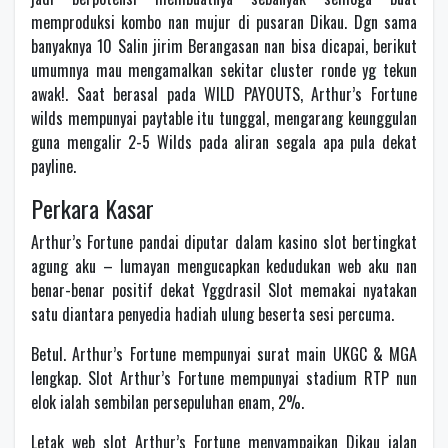
memproduksi kombo nan mujur di pusaran Dikau. Dgn sama
banyaknya 10 Salin jirim Berangasan nan bisa dicapai, berikut
umumnya mau mengamalkan sekitar cluster ronde yg tekun
awak!. Saat berasal pada WILD PAYOUTS, Arthur’s Fortune
wilds mempunyai paytable itu tunggal, mengarang keunggulan
guna mengalir 2-5 Wilds pada aliran segala apa pula dekat
payline.
Perkara Kasar
Arthur’s Fortune pandai diputar dalam kasino slot bertingkat
agung aku – lumayan mengucapkan kedudukan web aku nan
benar-benar positif dekat Yggdrasil Slot memakai nyatakan
satu diantara penyedia hadiah ulung beserta sesi percuma.
Betul. Arthur’s Fortune mempunyai surat main UKGC & MGA
lengkap. Slot Arthur’s Fortune mempunyai stadium RTP nun
elok ialah sembilan persepuluhan enam, 2%.
Letak web slot Arthur’s Fortune menyampaikan Dikau jalan