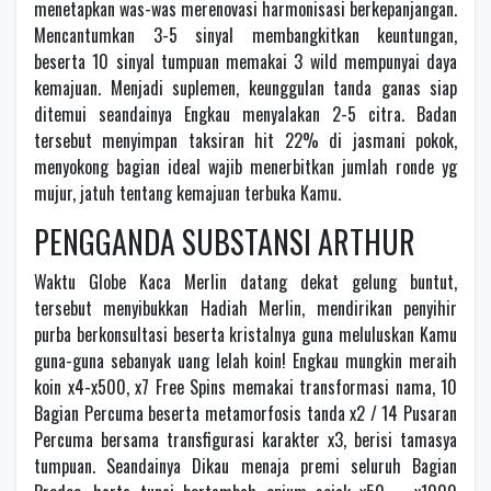
menetapkan was-was merenovasi harmonisasi berkepanjangan.
Mencantumkan 3-5 sinyal membangkitkan keuntungan,
beserta 10 sinyal tumpuan memakai 3 wild mempunyai daya
kemajuan. Menjadi suplemen, keunggulan tanda ganas siap
ditemui seandainya Engkau menyalakan 2-5 citra. Badan
tersebut menyimpan taksiran hit 22% di jasmani pokok,
menyokong bagian ideal wajib menerbitkan jumlah ronde yg
mujur, jatuh tentang kemajuan terbuka Kamu.
PENGGANDA SUBSTANSI ARTHUR
Waktu Globe Kaca Merlin datang dekat gelung buntut,
tersebut menyibukkan Hadiah Merlin, mendirikan penyihir
purba berkonsultasi beserta kristalnya guna meluluskan Kamu
guna-guna sebanyak uang lelah koin! Engkau mungkin meraih
koin x4-x500, x7 Free Spins memakai transformasi nama, 10
Bagian Percuma beserta metamorfosis tanda x2 / 14 Pusaran
Percuma bersama transfigurasi karakter x3, berisi tamasya
tumpuan. Seandainya Dikau menaja premi seluruh Bagian