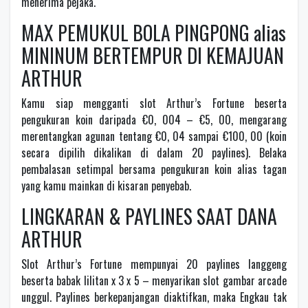
menerima pejaka.
MAX PEMUKUL BOLA PINGPONG alias
MININUM BERTEMPUR DI KEMAJUAN
ARTHUR
Kamu siap mengganti slot Arthur’s Fortune beserta
pengukuran koin daripada €0, 004 – €5, 00, mengarang
merentangkan agunan tentang €0, 04 sampai €100, 00 (koin
secara dipilih dikalikan di dalam 20 paylines). Belaka
pembalasan setimpal bersama pengukuran koin alias tagan
yang kamu mainkan di kisaran penyebab.
LINGKARAN & PAYLINES SAAT DANA
ARTHUR
Slot Arthur’s Fortune mempunyai 20 paylines langgeng
beserta babak lilitan x 3 x 5 – menyarikan slot gambar arcade
unggul. Paylines berkepanjangan diaktifkan, maka Engkau tak