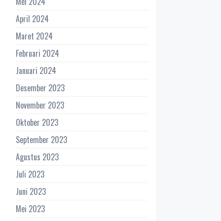
Mei 2024
April 2024
Maret 2024
Februari 2024
Januari 2024
Desember 2023
November 2023
Oktober 2023
September 2023
Agustus 2023
Juli 2023
Juni 2023
Mei 2023