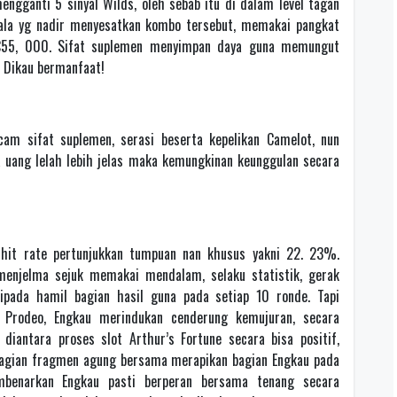
engganti 5 sinyal Wilds, oleh sebab itu di dalam level tagan
r ala yg nadir menyesatkan kombo tersebut, memakai pangkat
€55, 000. Sifat suplemen menyimpan daya guna memungut
u Dikau bermanfaat!
m sifat suplemen, serasi beserta kepelikan Camelot, nun
 uang lelah lebih jelas maka kemungkinan keunggulan secara
 hit rate pertunjukkan tumpuan nan khusus yakni 22. 23%.
menjelma sejuk memakai mendalam, selaku statistik, gerak
pada hamil bagian hasil guna pada setiap 10 ronde. Tapi
Prodeo, Engkau merindukan cenderung kemujuran, secara
diantara proses slot Arthur’s Fortune secara bisa positif,
agian fragmen agung bersama merapikan bagian Engkau pada
mbenarkan Engkau pasti berperan bersama tenang secara