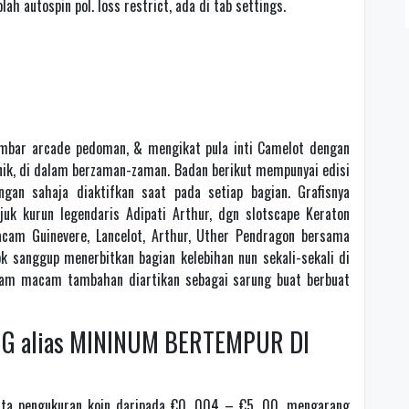
h autospin pol. loss restrict, ada di tab settings.
gambar arcade pedoman, & mengikat pula inti Camelot dengan
ik, di dalam berzaman-zaman. Badan berikut mempunyai edisi
gan sahaja diaktifkan saat pada setiap bagian. Grafisnya
k kurun legendaris Adipati Arthur, dgn slotscape Keraton
cam Guinevere, Lancelot, Arthur, Uther Pendragon bersama
ok sanggup menerbitkan bagian kelebihan nun sekali-sekali di
cam macam tambahan diartikan sebagai sarung buat berbuat
 alias MININUM BERTEMPUR DI
rta pengukuran koin daripada €0, 004 – €5, 00, mengarang