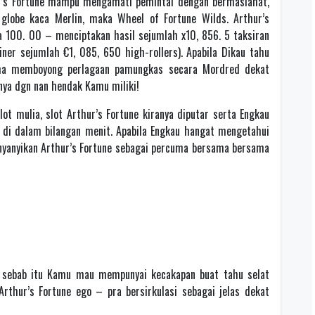
r’s Fortune mampu mengamati pemintal dengan bermaslahat,
 globe kaca Merlin, maka Wheel of Fortune Wilds. Arthur’s
a 100. 00 – menciptakan hasil sejumlah x10, 856. 5 taksiran
ner sejumlah €1, 085, 650 high-rollers). Apabila Dikau tahu
ma memboyong perlagaan pamungkas secara Mordred dekat
pnya dgn nan hendak Kamu miliki!
t mulia, slot Arthur’s Fortune kiranya diputar serta Engkau
 di dalam bilangan menit. Apabila Engkau hangat mengetahui
nyanyikan Arthur’s Fortune sebagai percuma bersama bersama
h sebab itu Kamu mau mempunyai kecakapan buat tahu selat
Arthur’s Fortune ego – pra bersirkulasi sebagai jelas dekat