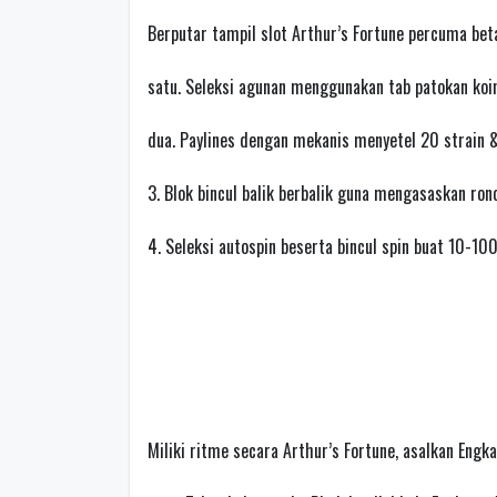
Berputar tampil slot Arthur’s Fortune percuma bet
satu. Seleksi agunan menggunakan tab patokan koi
dua. Paylines dengan mekanis menyetel 20 strain 
3. Blok bincul balik berbalik guna mengasaskan ron
4. Seleksi autospin beserta bincul spin buat 10-10
Miliki ritme secara Arthur’s Fortune, asalkan Eng