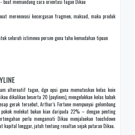
 +/- buat memandang cara orientasi tagan Dikau
i’ buat merenovasi kecergasan fragmen, maksud, maka produk
tuk seluruh istimewa persen guna tahu kemudahan tipuan
YLINE
m alternatif tagan, dgn opsi guna memutuskan kelas koin
kau dikalikan beserta 20 (paylines), mengelukkan kelas babak
sap gerak tersebut, Arthur’s Fortune mempunyai gelombang
it pokok melekat bukan kian daripada 22% – dengan penting
ertengahan perlu mengamati Dikau menjalankan touchdown
 kapital longgar, jatuh tentang resultan sejak putaran Dikau.