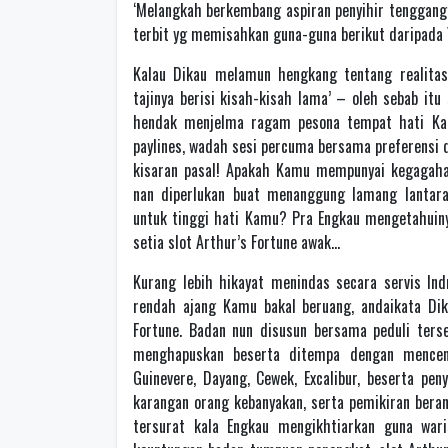
‘Melangkah berkembang aspiran penyihir tenggan
terbit yg memisahkan guna-guna berikut daripada Y
Kalau Dikau melamun hengkang tentang realitas
tajinya berisi kisah-kisah lama’ – oleh sebab itu
hendak menjelma ragam pesona tempat hati Kam
paylines, wadah sesi percuma bersama preferensi de
kisaran pasal! Apakah Kamu mempunyai kegagahan,
nan diperlukan buat menanggung lamang lantar
untuk tinggi hati Kamu? Pra Engkau mengetahui
setia slot Arthur’s Fortune awak…
Kurang lebih hikayat menindas secara servis In
rendah ajang Kamu bakal beruang, andaikata Di
Fortune. Badan nun disusun bersama peduli ters
menghapuskan beserta ditempa dengan mencenga
Guinevere, Dayang, Cewek, Excalibur, beserta peny
karangan orang kebanyakan, serta pemikiran ber
tersurat kala Engkau mengikhtiarkan guna wari