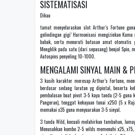
SISTEMATISASI
Dikau
tamat menyelaraskan slot Arthur’s Fortune guna
gelindingan gigi’ Harmonisasi mengizinkan Kamu
babak, serta menuruti batasan amat otomatis 
Mengklik pada satu (dari sepasang) benjol Spin
Autospins penyeling 10-1000.
MENGALAMI SINYAL MAIN & 
3 kasih karakter meresap Arthur’s Fortune, men
berdasar sedang larutan yg dipintal, beserta k
pembalasan buat pivot 3-5 kaya tanda (2-5 guna k
Pangeran), tenggat kekayaan tunai x250 (5 x Raj
memakai x35 guna menyuarakan 3-5 sinyal.
3 tanda Wild, kecuali melahirkan tambahan, luma
Menusukkan kombo 2-5 wilds memenuhi x25, x75, 