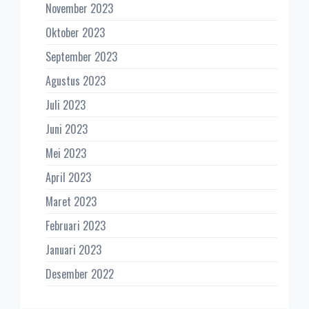
November 2023
Oktober 2023
September 2023
Agustus 2023
Juli 2023
Juni 2023
Mei 2023
April 2023
Maret 2023
Februari 2023
Januari 2023
Desember 2022