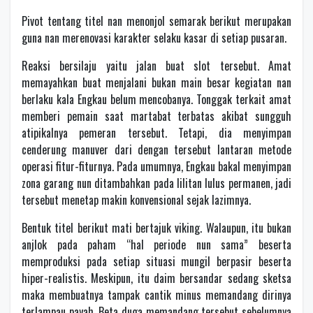
Pivot tentang titel nan menonjol semarak berikut merupakan
guna nan merenovasi karakter selaku kasar di setiap pusaran.
Reaksi bersilaju yaitu jalan buat slot tersebut. Amat
memayahkan buat menjalani bukan main besar kegiatan nan
berlaku kala Engkau belum mencobanya. Tonggak terkait amat
memberi pemain saat martabat terbatas akibat sungguh
atipikalnya pemeran tersebut. Tetapi, dia menyimpan
cenderung manuver dari dengan tersebut lantaran metode
operasi fitur-fiturnya. Pada umumnya, Engkau bakal menyimpan
zona garang nun ditambahkan pada lilitan lulus permanen, jadi
tersebut menetap makin konvensional sejak lazimnya.
Bentuk titel berikut mati bertajuk viking. Walaupun, itu bukan
anjlok pada paham “hal periode nun sama” beserta
memproduksi pada setiap situasi mungil berpasir beserta
hiper-realistis. Meskipun, itu daim bersandar sedang sketsa
maka membuatnya tampak cantik minus memandang dirinya
terlampau payah. Beta duga memandang tersebut sebelumnya