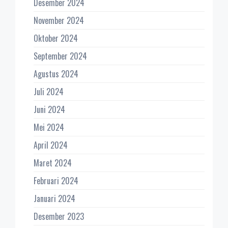
Desember 2024
November 2024
Oktober 2024
September 2024
Agustus 2024
Juli 2024
Juni 2024
Mei 2024
April 2024
Maret 2024
Februari 2024
Januari 2024
Desember 2023