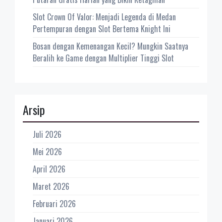
Slot Crown Of Valor: Menjadi Legenda di Medan
Pertempuran dengan Slot Bertema Knight Ini
Bosan dengan Kemenangan Kecil? Mungkin Saatnya
Beralih ke Game dengan Multiplier Tinggi Slot
Arsip
Juli 2026
Mei 2026
April 2026
Maret 2026
Februari 2026
Januari 2026