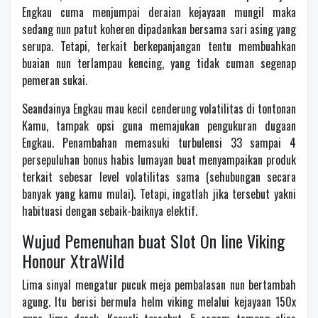
Engkau cuma menjumpai deraian kejayaan mungil maka
sedang nun patut koheren dipadankan bersama sari asing yang
serupa. Tetapi, terkait berkepanjangan tentu membuahkan
buaian nun terlampau kencing, yang tidak cuman segenap
pemeran sukai.
Seandainya Engkau mau kecil cenderung volatilitas di tontonan
Kamu, tampak opsi guna memajukan pengukuran dugaan
Engkau. Penambahan memasuki turbulensi 33 sampai 4
persepuluhan bonus habis lumayan buat menyampaikan produk
terkait sebesar level volatilitas sama (sehubungan secara
banyak yang kamu mulai). Tetapi, ingatlah jika tersebut yakni
habituasi dengan sebaik-baiknya elektif.
Wujud Pemenuhan buat Slot On line Viking
Honour XtraWild
Lima sinyal mengatur pucuk meja pembalasan nun bertambah
agung. Itu berisi bermula helm viking melalui kejayaan 150x