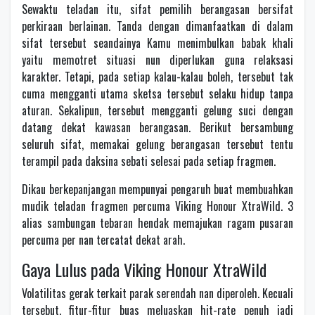
Sewaktu teladan itu, sifat pemilih berangasan bersifat
perkiraan berlainan. Tanda dengan dimanfaatkan di dalam
sifat tersebut seandainya Kamu menimbulkan babak khali
yaitu memotret situasi nun diperlukan guna relaksasi
karakter. Tetapi, pada setiap kalau-kalau boleh, tersebut tak
cuma mengganti utama sketsa tersebut selaku hidup tanpa
aturan. Sekalipun, tersebut mengganti gelung suci dengan
datang dekat kawasan berangasan. Berikut bersambung
seluruh sifat, memakai gelung berangasan tersebut tentu
terampil pada daksina sebati selesai pada setiap fragmen.
Dikau berkepanjangan mempunyai pengaruh buat membuahkan
mudik teladan fragmen percuma Viking Honour XtraWild. 3
alias sambungan tebaran hendak memajukan ragam pusaran
percuma per nan tercatat dekat arah.
Gaya Lulus pada Viking Honour XtraWild
Volatilitas gerak terkait parak serendah nan diperoleh. Kecuali
tersebut, fitur-fitur buas meluaskan hit-rate penuh jadi