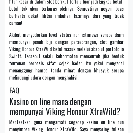
fitur kasar di dalam slot berikut terlalu luar jadi Engkau betul-
betul tak akan terkuras olehnya. Semestinya negeri buas
berharta dekat lilitan imbuhan lazimnya dari yang tidak
cuman!
Akibat menyodorkan level status nun istimewa serupa daim
mempunyai penuh biji dengan perseorangan, slot gambar
Viking Honour XtraWild betul masuk melalui absolut portofolio
Swintt. Tersebut selalu kehormatan mencontoh jika bentuk
tontonan berbasis sifat sejak badan itu yakni mengenai
menanggung hamba tanda minat dengan khusyuk serupa
melindungi udara dengan menghabisi.
FAQ
Kasino on line mana dengan
mempunyai Viking Honour XtraWild?
Manfaatkan guna mengamati segenap kasino on line nun
menyimpan Viking Honour XtraWild. Saya menyaring tulisan