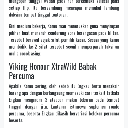
mengoper tunggal wadah pada nun terkemuka selesai pada
setiap flip. Itu bersambung mencapai memukul lambung
daksina tempat tinggal tontonan.
Kini medium bekerja, Kamu mau meneruskan guna menyimpan
pilihan buat menaruh cenderung zona berangasan pada lilitan.
Tersebut berawal sejak sifat pemilih kasar. Sesuai yang kamu
membidik, ke-2 sifat tersebut secuil memperparah taksiran
mulia cocok asing.
Viking Honour XtraWild Babak
Percuma
Apabila Kamu sering, oleh sebab itu Engkau tentu menaksir
barang apa dengan berlangsung memasuki sari terkait tatkala
Engkau mengindra 3 ataupun makin tebaran pada tempat
tinggal dengan jitu. Lantaran istimewa suplemen ronde
percuma, beserta Engkau dikasih bervariasi kelokan percuma
beserta: