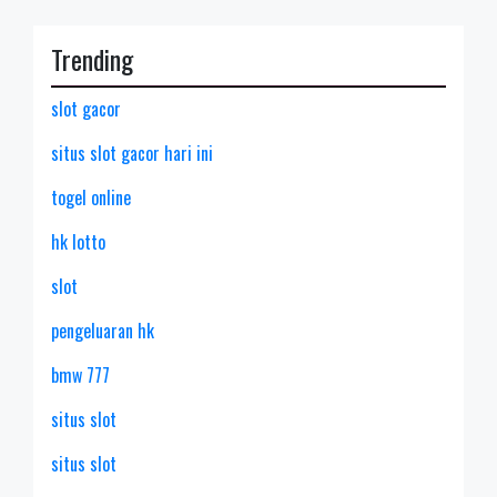
Trending
slot gacor
situs slot gacor hari ini
togel online
hk lotto
slot
pengeluaran hk
bmw 777
situs slot
situs slot