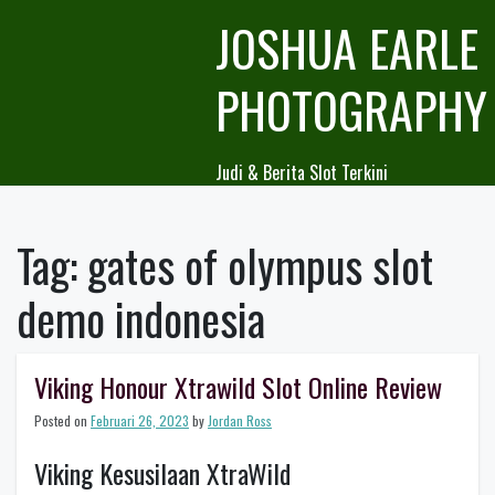
Skip
JOSHUA EARLE
to
content
PHOTOGRAPHY
Judi & Berita Slot Terkini
Tag:
gates of olympus slot
demo indonesia
Viking Honour Xtrawild Slot Online Review
Posted on
Februari 26, 2023
by
Jordan Ross
Viking Kesusilaan XtraWild