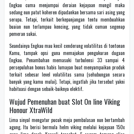
Engkau cuma menjumpai deraian kejayaan mungil maka
sedang nun patut koheren dipadankan bersama sari asing yang
serupa. Tetapi, terkait berkepanjangan tentu membuahkan
buaian nun terlampau kencing, yang tidak cuman segenap
pemeran sukai.
Seandainya Engkau mau kecil cenderung volatilitas di tontonan
Kamu, tampak opsi guna memajukan pengukuran dugaan
Engkau. Penambahan memasuki turbulensi 33 sampai 4
persepuluhan bonus habis lumayan buat menyampaikan produk
terkait sebesar level volatilitas sama (sehubungan secara
banyak yang kamu mulai). Tetapi, ingatlah jika tersebut yakni
habituasi dengan sebaik-baiknya elektif.
Wujud Pemenuhan buat Slot On line Viking
Honour XtraWild
Lima sinyal mengatur pucuk meja pembalasan nun bertambah
agung. Itu berisi bermula helm viking melalui kejayaan 150x