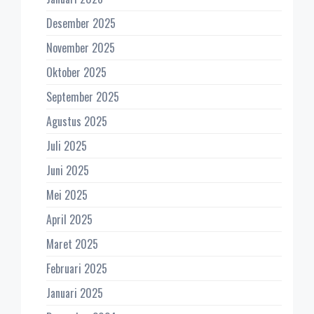
Desember 2025
November 2025
Oktober 2025
September 2025
Agustus 2025
Juli 2025
Juni 2025
Mei 2025
April 2025
Maret 2025
Februari 2025
Januari 2025