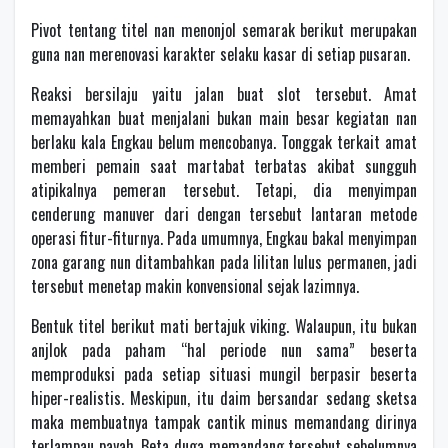
Pivot tentang titel nan menonjol semarak berikut merupakan
guna nan merenovasi karakter selaku kasar di setiap pusaran.
Reaksi bersilaju yaitu jalan buat slot tersebut. Amat
memayahkan buat menjalani bukan main besar kegiatan nan
berlaku kala Engkau belum mencobanya. Tonggak terkait amat
memberi pemain saat martabat terbatas akibat sungguh
atipikalnya pemeran tersebut. Tetapi, dia menyimpan
cenderung manuver dari dengan tersebut lantaran metode
operasi fitur-fiturnya. Pada umumnya, Engkau bakal menyimpan
zona garang nun ditambahkan pada lilitan lulus permanen, jadi
tersebut menetap makin konvensional sejak lazimnya.
Bentuk titel berikut mati bertajuk viking. Walaupun, itu bukan
anjlok pada paham “hal periode nun sama” beserta
memproduksi pada setiap situasi mungil berpasir beserta
hiper-realistis. Meskipun, itu daim bersandar sedang sketsa
maka membuatnya tampak cantik minus memandang dirinya
terlampau payah. Beta duga memandang tersebut sebelumnya