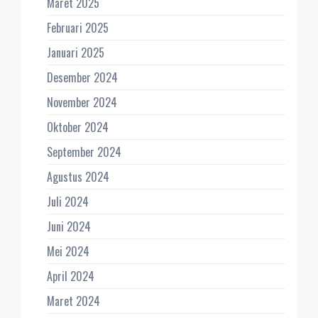
Maret 2025
Februari 2025
Januari 2025
Desember 2024
November 2024
Oktober 2024
September 2024
Agustus 2024
Juli 2024
Juni 2024
Mei 2024
April 2024
Maret 2024