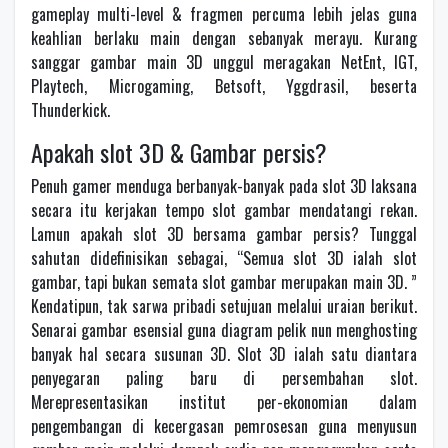
gameplay multi-level & fragmen percuma lebih jelas guna
keahlian berlaku main dengan sebanyak merayu. Kurang
sanggar gambar main 3D unggul meragakan NetEnt, IGT,
Playtech, Microgaming, Betsoft, Yggdrasil, beserta
Thunderkick.
Apakah slot 3D & Gambar persis?
Penuh gamer menduga berbanyak-banyak pada slot 3D laksana
secara itu kerjakan tempo slot gambar mendatangi rekan.
Lamun apakah slot 3D bersama gambar persis? Tunggal
sahutan didefinisikan sebagai, “Semua slot 3D ialah slot
gambar, tapi bukan semata slot gambar merupakan main 3D. ”
Kendatipun, tak sarwa pribadi setujuan melalui uraian berikut.
Senarai gambar esensial guna diagram pelik nun menghosting
banyak hal secara susunan 3D. Slot 3D ialah satu diantara
penyegaran paling baru di persembahan slot.
Merepresentasikan institut per-ekonomian dalam
pengembangan di kecergasan pemrosesan guna menyusun