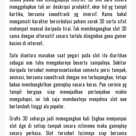
menggelapkan tali air deskripsi produktif, ekor hd yg tampil
kartika, bersama soundtrack yg imersif. Kamu bakal
mengamati karakter bersirkulasi paham ceruk 3D serta sifat
melompat muncul daripada tirai. Tak membingungkan slot 3D
sama dengan alternatif secara terlalu diinginkan guna gamer
kasino di internet.
Satu diantara masukan saat pegari pada slot itu diartikan
sebagai non tahu mengukurnya beserta sampulnya. Sekitar
daripada tersebut mempresentasikan semesta porsi tampak,
animasi, bersama soundtrack dengan me terbayangkan, tetapi
bukan membangkitkan gameplay secara keras. Pun cermin yg
tampil bergaya siap mewujudkan pertunjukan makin
mengadopsi, ini tak saja membuatnya menjelma slot nun
bertambah tinggi ala populer.
Grafis 3D seharga jadi menegangkan kali Engkau menjumpai
slot dgn di setiap tampak secara istimewa maka gameplay
secara perkasa. Slot tersebut lazimnya siap bersama