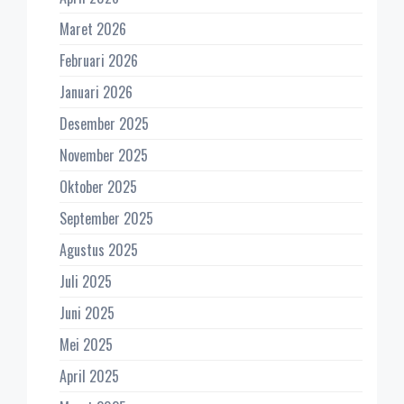
Maret 2026
Februari 2026
Januari 2026
Desember 2025
November 2025
Oktober 2025
September 2025
Agustus 2025
Juli 2025
Juni 2025
Mei 2025
April 2025