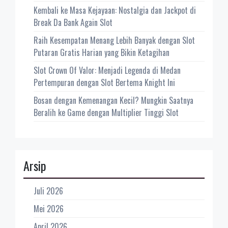
Kembali ke Masa Kejayaan: Nostalgia dan Jackpot di
Break Da Bank Again Slot
Raih Kesempatan Menang Lebih Banyak dengan Slot
Putaran Gratis Harian yang Bikin Ketagihan
Slot Crown Of Valor: Menjadi Legenda di Medan
Pertempuran dengan Slot Bertema Knight Ini
Bosan dengan Kemenangan Kecil? Mungkin Saatnya
Beralih ke Game dengan Multiplier Tinggi Slot
Arsip
Juli 2026
Mei 2026
April 2026