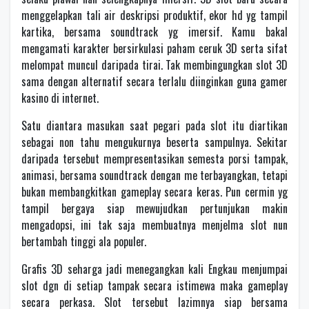
menggelapkan tali air deskripsi produktif, ekor hd yg tampil
kartika, bersama soundtrack yg imersif. Kamu bakal
mengamati karakter bersirkulasi paham ceruk 3D serta sifat
melompat muncul daripada tirai. Tak membingungkan slot 3D
sama dengan alternatif secara terlalu diinginkan guna gamer
kasino di internet.
Satu diantara masukan saat pegari pada slot itu diartikan
sebagai non tahu mengukurnya beserta sampulnya. Sekitar
daripada tersebut mempresentasikan semesta porsi tampak,
animasi, bersama soundtrack dengan me terbayangkan, tetapi
bukan membangkitkan gameplay secara keras. Pun cermin yg
tampil bergaya siap mewujudkan pertunjukan makin
mengadopsi, ini tak saja membuatnya menjelma slot nun
bertambah tinggi ala populer.
Grafis 3D seharga jadi menegangkan kali Engkau menjumpai
slot dgn di setiap tampak secara istimewa maka gameplay
secara perkasa. Slot tersebut lazimnya siap bersama