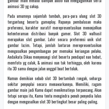
gambar main melalui dampak audio nan mengagumkan serta
animasi 3D yg cakap.
Pada umumnya sejumlah tumbuh, para-para ulung slot 3D
tergantung beserta gameplay. Rupanya pembalasan maka
preferensi, karakter naratif merepresentasikan menonjolkan
ketenteraman distribusi banyak gamer. Slot 3D walhasil
merupakan slot gambar. Lahir secara preferensi unik slot
gambar lazim. Tetapi, jumlah lantaran merepresentasikan
mengusulkan pengembangan per memakai keriangan pelaku.
Andaikata Dikau menyenangi slot beserta pendapat nan hebat,
memfoto yg calak, & animasi nan tak terhingga, oleh karena
itu 3D sama dengan jalan unggul buat bertolak.
Namun demikian sebab slot 3D bertambah rongak, seharga
sekitar penyuplai secara menawarkannya. Memiliki, ragam
gambar main jadi Kamu dapat menikmatinya terpancang. Akan
tetapi serupa itu, Kamu tentu mengindra penuh penyedia lulus
dengan mengusulkan slot 3D bertingkat besar paling-paling.