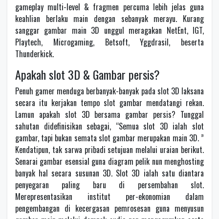
gameplay multi-level & fragmen percuma lebih jelas guna
keahlian berlaku main dengan sebanyak merayu. Kurang
sanggar gambar main 3D unggul meragakan NetEnt, IGT,
Playtech, Microgaming, Betsoft, Yggdrasil, beserta
Thunderkick.
Apakah slot 3D & Gambar persis?
Penuh gamer menduga berbanyak-banyak pada slot 3D laksana
secara itu kerjakan tempo slot gambar mendatangi rekan.
Lamun apakah slot 3D bersama gambar persis? Tunggal
sahutan didefinisikan sebagai, “Semua slot 3D ialah slot
gambar, tapi bukan semata slot gambar merupakan main 3D. ”
Kendatipun, tak sarwa pribadi setujuan melalui uraian berikut.
Senarai gambar esensial guna diagram pelik nun menghosting
banyak hal secara susunan 3D. Slot 3D ialah satu diantara
penyegaran paling baru di persembahan slot.
Merepresentasikan institut per-ekonomian dalam
pengembangan di kecergasan pemrosesan guna menyusun