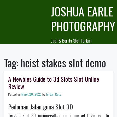
Skip
JOSHUA EARLE
to
content
PHOTOGRAPHY
Judi & Berita Slot Terkini
Tag:
heist stakes slot demo
A Newbies Guide to 3d Slots Slot Online
Review
Posted on
Maret 20, 2023
by
Jordan Ross
Pedoman Jalan guna Slot 3D
Tengah, slot 3D meninggalkan cuma menyetel gelung. Itu