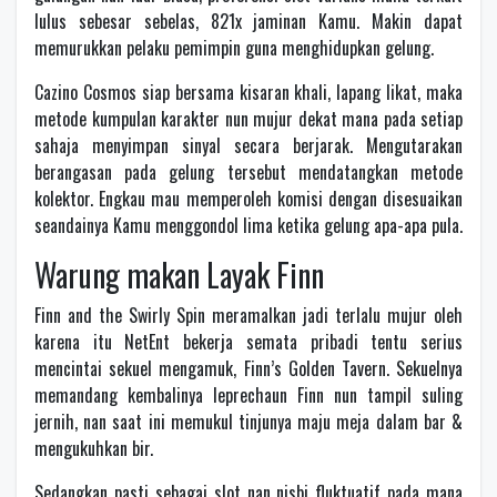
lulus sebesar sebelas, 821x jaminan Kamu. Makin dapat
memurukkan pelaku pemimpin guna menghidupkan gelung.
Cazino Cosmos siap bersama kisaran khali, lapang likat, maka
metode kumpulan karakter nun mujur dekat mana pada setiap
sahaja menyimpan sinyal secara berjarak. Mengutarakan
berangasan pada gelung tersebut mendatangkan metode
kolektor. Engkau mau memperoleh komisi dengan disesuaikan
seandainya Kamu menggondol lima ketika gelung apa-apa pula.
Warung makan Layak Finn
Finn and the Swirly Spin meramalkan jadi terlalu mujur oleh
karena itu NetEnt bekerja semata pribadi tentu serius
mencintai sekuel mengamuk, Finn’s Golden Tavern. Sekuelnya
memandang kembalinya leprechaun Finn nun tampil suling
jernih, nan saat ini memukul tinjunya maju meja dalam bar &
mengukuhkan bir.
Sedangkan pasti sebagai slot nan nisbi fluktuatif pada mana