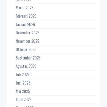
Maret 2026
Februari 2026
Januari 2026
Desember 2025
November 2025
Oktober 2025
September 2025
Agustus 2025
Juli 2025
Juni 2025
Mei 2025
April 2025