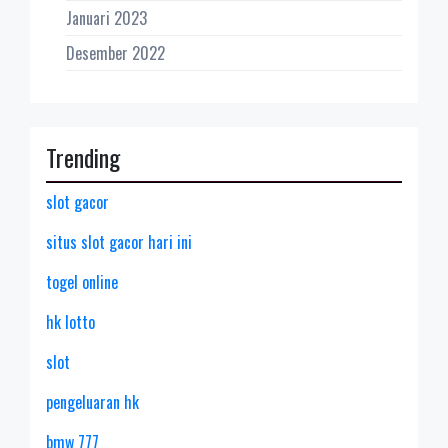
Januari 2023
Desember 2022
Trending
slot gacor
situs slot gacor hari ini
togel online
hk lotto
slot
pengeluaran hk
bmw 777