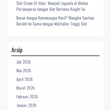
Slot Crown Of Valor: Menjadi Legenda di Medan
Pertempuran dengan Slot Bertema Knight Ini
Bosan dengan Kemenangan Kecil? Mungkin Saatnya
Beralih ke Game dengan Multiplier Tinggi Slot
Arsip
Juli 2026
Mei 2026
April 2026
Maret 2026
Februari 2026
Januari 2026