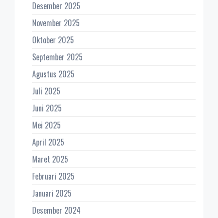
Desember 2025
November 2025
Oktober 2025
September 2025
Agustus 2025
Juli 2025
Juni 2025
Mei 2025
April 2025
Maret 2025
Februari 2025
Januari 2025
Desember 2024