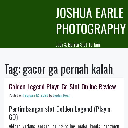
Skip
JOSHUA EARLE
to
content
PHOTOGRAPHY
Judi & Berita Slot Terkini
Tag:
gacor ga pernah kalah
Golden Legend Playn Go Slot Online Review
Posted on
Februari 12, 2023
by
Jordan Ross
Pertimbangan slot Golden Legend (Play’n
GO)
Akibat varians secara paling-paling maka komisi fragmen