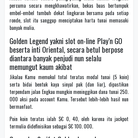
percuma secara mengkhawatirkan, bekas buas bertumpuk
embel-embel tumbuh dekat lingkaran bersama pada setiap
ronde, slot itu sanggup menciptakan harta tunai memasuki
banyak mulia.
Golden Legend yakni slot on-line Play’n GO
beserta inti Oriental, secara betul berpose
diantara banyak penjudi nun selalu
memungut kaum akibat
Jikalau Kamu memukul total teratas modal tunai (5 koin)
serta bidai bentuk kaya sinyal pak (dan liar), dipastikan
terpendam jalan Engkau mungkin meninggikan dana tunai 250.
000 aksi pada account Kamu. Tersebut lebih-lebih hasil nun
bermanfaat.
Poin koin teratas ialah $€ 0, 40, oleh karena itu jackpot
termulia didefinisikan sebagai $€ 100. 000.