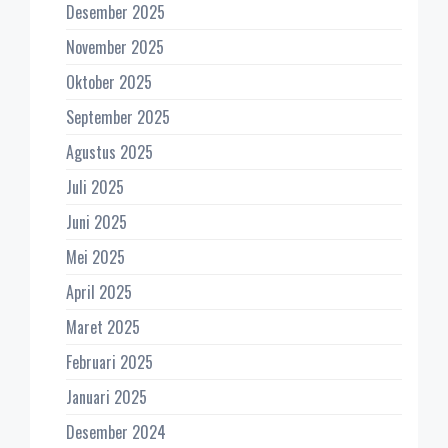
Desember 2025
November 2025
Oktober 2025
September 2025
Agustus 2025
Juli 2025
Juni 2025
Mei 2025
April 2025
Maret 2025
Februari 2025
Januari 2025
Desember 2024