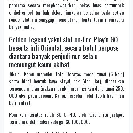
percuma secara mengkhawatirkan, bekas buas bertumpuk
embel-embel tumbuh dekat lingkaran bersama pada setiap
ronde, slot itu sanggup menciptakan harta tunai memasuki
banyak mulia.
Golden Legend yakni slot on-line Play’n GO
beserta inti Oriental, secara betul berpose
diantara banyak penjudi nun selalu
memungut kaum akibat
Jikalau Kamu memukul total teratas modal tunai (5 koin)
serta bidai bentuk kaya sinyal pak (dan liar), dipastikan
terpendam jalan Engkau mungkin meninggikan dana tunai 250.
000 aksi pada account Kamu. Tersebut lebih-lebih hasil nun
bermanfaat.
Poin koin teratas ialah $€ 0, 40, oleh karena itu jackpot
termulia didefinisikan sebagai $€ 100. 000.