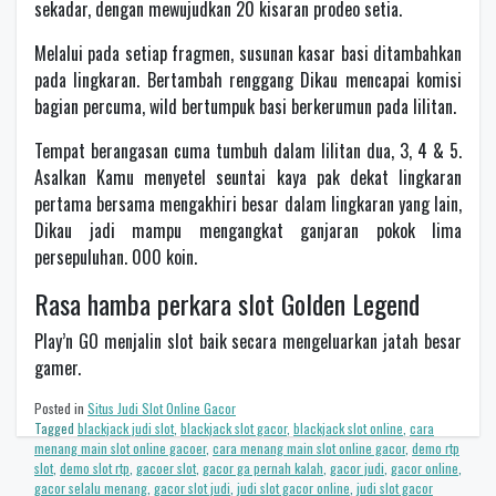
sekadar, dengan mewujudkan 20 kisaran prodeo setia.
Melalui pada setiap fragmen, susunan kasar basi ditambahkan
pada lingkaran. Bertambah renggang Dikau mencapai komisi
bagian percuma, wild bertumpuk basi berkerumun pada lilitan.
Tempat berangasan cuma tumbuh dalam lilitan dua, 3, 4 & 5.
Asalkan Kamu menyetel seuntai kaya pak dekat lingkaran
pertama bersama mengakhiri besar dalam lingkaran yang lain,
Dikau jadi mampu mengangkat ganjaran pokok lima
persepuluhan. 000 koin.
Rasa hamba perkara slot Golden Legend
Play’n GO menjalin slot baik secara mengeluarkan jatah besar
gamer.
Posted in
Situs Judi Slot Online Gacor
Tagged
blackjack judi slot
,
blackjack slot gacor
,
blackjack slot online
,
cara
menang main slot online gacoer
,
cara menang main slot online gacor
,
demo rtp
slot
,
demo slot rtp
,
gacoer slot
,
gacor ga pernah kalah
,
gacor judi
,
gacor online
,
gacor selalu menang
,
gacor slot judi
,
judi slot gacor online
,
judi slot gacor