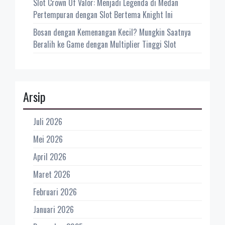
Slot Crown Of Valor: Menjadi Legenda di Medan
Pertempuran dengan Slot Bertema Knight Ini
Bosan dengan Kemenangan Kecil? Mungkin Saatnya
Beralih ke Game dengan Multiplier Tinggi Slot
Arsip
Juli 2026
Mei 2026
April 2026
Maret 2026
Februari 2026
Januari 2026