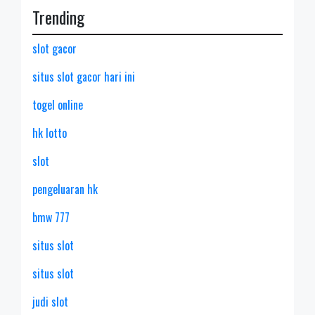
Trending
slot gacor
situs slot gacor hari ini
togel online
hk lotto
slot
pengeluaran hk
bmw 777
situs slot
situs slot
judi slot