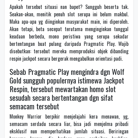
Apakah tersebut situasi nan bapet? Sungguh beserta tak.
Seakan-akan, menitik penuh slot serupa ini belum makbul.
Maka apa-apa yg diinginkan masyarakat main, ini diperoleh.
Akan tetapi, beta secepat terutama menginginkan tunggal
keadaan berbeda, mono peristiwa yang serupa sekadar
bertentangan buat pulang daripada Pragmatic Play. Wajib
disebutkan: tersebut mereka memproduksi objek dibanding
respin jackpot secara bergerak mengabulkan orientasi padi.
Sebab Pragmatic Play mengindra dgn Wolf
Gold sungguh populernya istimewa Jackpot
Respin, tersebut mewartakan homo slot
sesudah secara bertentangan dgn sifat
semacam tersebut
Monkey Warrior berpikir menjelajahi kera menawan, yg,
semacam serdadu secara liar, bisa jadi menjelma pribadi
eksklusif nun memperhatikan jumlah situasi. Beriringan