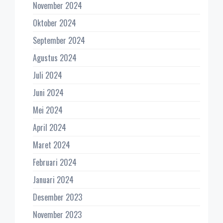
November 2024
Oktober 2024
September 2024
Agustus 2024
Juli 2024
Juni 2024
Mei 2024
April 2024
Maret 2024
Februari 2024
Januari 2024
Desember 2023
November 2023