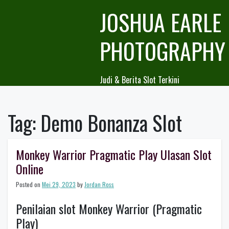
Skip
JOSHUA EARLE
to
content
PHOTOGRAPHY
Judi & Berita Slot Terkini
Tag:
Demo Bonanza Slot
Monkey Warrior Pragmatic Play Ulasan Slot
Online
Posted on
Mei 29, 2023
by
Jordan Ross
Penilaian slot Monkey Warrior (Pragmatic
Play)