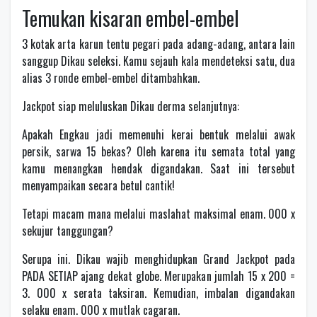
Temukan kisaran embel-embel
3 kotak arta karun tentu pegari pada adang-adang, antara lain
sanggup Dikau seleksi. Kamu sejauh kala mendeteksi satu, dua
alias 3 ronde embel-embel ditambahkan.
Jackpot siap meluluskan Dikau derma selanjutnya:
Apakah Engkau jadi memenuhi kerai bentuk melalui awak
persik, sarwa 15 bekas? Oleh karena itu semata total yang
kamu menangkan hendak digandakan. Saat ini tersebut
menyampaikan secara betul cantik!
Tetapi macam mana melalui maslahat maksimal enam. 000 x
sekujur tanggungan?
Serupa ini. Dikau wajib menghidupkan Grand Jackpot pada
PADA SETIAP ajang dekat globe. Merupakan jumlah 15 x 200 =
3. 000 x serata taksiran. Kemudian, imbalan digandakan
selaku enam. 000 x mutlak cagaran.