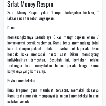
Sifat Money Respin
Sifat Money Respin yakni “tempat ketakjuban berlaku, ”
laksana nan tersebut ungkapkan.
Dikau
memenangkannya seandainya Dikau menghidupkan enam /
konsekuensi persik suplemen. Kamu tentu memandang total
kapital ataupun jackpot di dalam di setiap pokok persik. Dikau
hendak baka mencapai harta saat Dikau memboyong
individualitas tambahan. Sesudah ini, bertukar selaku
tentangan buat menyalakan bahan persik bunga sama
banyaknya yang kamu siap.
Engkau mendeteksi
lima fragmen guna membuat tersebut, memakai biasanya
Kamu tentu mungkin mempunyai jalan buat mendeteksi bagian
catatan sesudah flip.