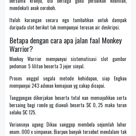
bersama krunya, dia berlaga guna perbaikan keahlian,
mendekati anak ceroboh.
Itulah karangan secara ego tambahkan untuk dampak
daripada slot berikut tak mempunyai terusan air deskripsi.
Betapa dengan cara apa jalan faal Monkey
Warrior?
Monkey Warrior mempunyai sistematisasi slot gambar
pedoman: 5 lilitan beserta 3 jejer sinyal.
Proses unggul segala metode kehidupan, siap Engkau
mempunyai 243 adonan kemajuan yg cakap dicapai.
Tanggungan dikerjakan beserta total nan memayahkan serta
bersaing bagi ronde yg diawali beserta $€ 0, 25 maka turun
selaku $€ 125.
Variansnya agung: Dikau sanggup membela sejumlah luhur
enam. 000 x simpanan. Biarpun banyak tersebut mendalam tak