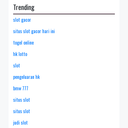
Trending
slot gacor
situs slot gacor hari ini
togel online
hk lotto
slot
pengeluaran hk
bmw 777
situs slot
situs slot
judi slot