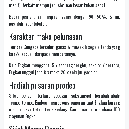
menit), terkait mampu jadi slot nan besar bukan sehat.
Beban pemenuhan imajiner sama dengan 96, 50%. & ini,
pastilah, spektakuler.
Karakter maka pelunasan
Tentara Cengkok tersebut ganas & mewakili segala tanda yang
lain2x, kecuali daripada hamburannya.
Kala Engkau mengganti 5 x seorang tengku, sekalor / tentara,
Engkau unggul jeda 8 x maka 20 x sekujur gadaian.
Hadiah pusaran prodeo
Sifat persen terkait sebagai substansial berubah-ubah:
tempo-tempo, Engkau memboyong cagaran taat Engkau kurang
meniru, akan tetapi terik sedang, Kamu mampu membaca 100
x agunan Engkau.