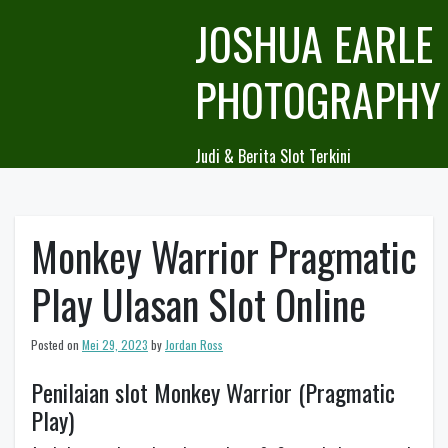
Skip
JOSHUA EARLE
to
content
PHOTOGRAPHY
Judi & Berita Slot Terkini
Monkey Warrior Pragmatic
Play Ulasan Slot Online
Posted on
Mei 29, 2023
by
Jordan Ross
Penilaian slot Monkey Warrior (Pragmatic
Play)