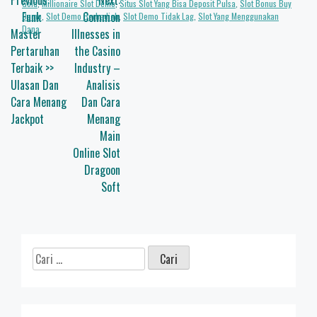
Navigasi
Previous:
Next:
Gold
,
Millionaire Slot Demo
,
Situs Slot Yang Bisa Deposit Pulsa
,
Slot Bonus Buy
pos
Funk
Common
Demo
,
Slot Demo Berhadiah
,
Slot Demo Tidak Lag
,
Slot Yang Menggunakan
Dana
Master
Illnesses in
Pertaruhan
the Casino
Terbaik >>
Industry –
Ulasan Dan
Analisis
Cara Menang
Dan Cara
Jackpot
Menang
Main
Online Slot
Dragoon
Soft
Cari
untuk: