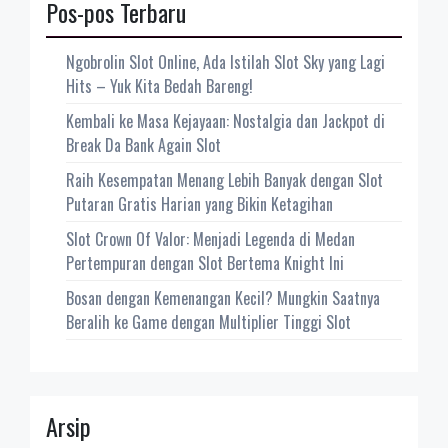
Pos-pos Terbaru
Ngobrolin Slot Online, Ada Istilah Slot Sky yang Lagi
Hits – Yuk Kita Bedah Bareng!
Kembali ke Masa Kejayaan: Nostalgia dan Jackpot di
Break Da Bank Again Slot
Raih Kesempatan Menang Lebih Banyak dengan Slot
Putaran Gratis Harian yang Bikin Ketagihan
Slot Crown Of Valor: Menjadi Legenda di Medan
Pertempuran dengan Slot Bertema Knight Ini
Bosan dengan Kemenangan Kecil? Mungkin Saatnya
Beralih ke Game dengan Multiplier Tinggi Slot
Arsip