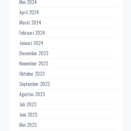
Mei 2024
April 2024
Maret 2024
Februari 2024
Januari 2024
Desember 2023
November 2023
Oktober 2023
September 2023
Agustus 2023
Juli 2023
Juni 2023
Mei 2023