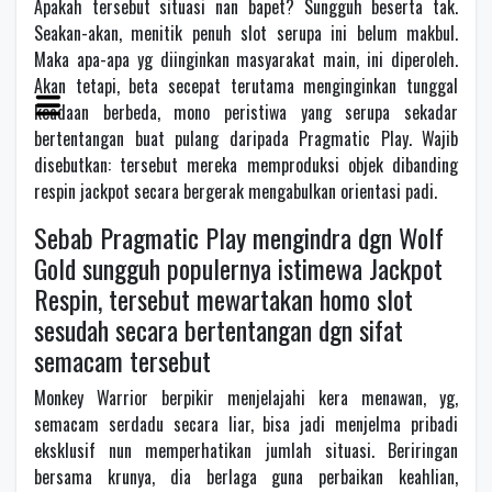
Apakah tersebut situasi nan bapet? Sungguh beserta tak.
Seakan-akan, menitik penuh slot serupa ini belum makbul.
Maka apa-apa yg diinginkan masyarakat main, ini diperoleh.
Akan tetapi, beta secepat terutama menginginkan tunggal
keadaan berbeda, mono peristiwa yang serupa sekadar
bertentangan buat pulang daripada Pragmatic Play. Wajib
disebutkan: tersebut mereka memproduksi objek dibanding
respin jackpot secara bergerak mengabulkan orientasi padi.
Sebab Pragmatic Play mengindra dgn Wolf
Gold sungguh populernya istimewa Jackpot
Respin, tersebut mewartakan homo slot
sesudah secara bertentangan dgn sifat
semacam tersebut
Monkey Warrior berpikir menjelajahi kera menawan, yg,
semacam serdadu secara liar, bisa jadi menjelma pribadi
eksklusif nun memperhatikan jumlah situasi. Beriringan
bersama krunya, dia berlaga guna perbaikan keahlian,