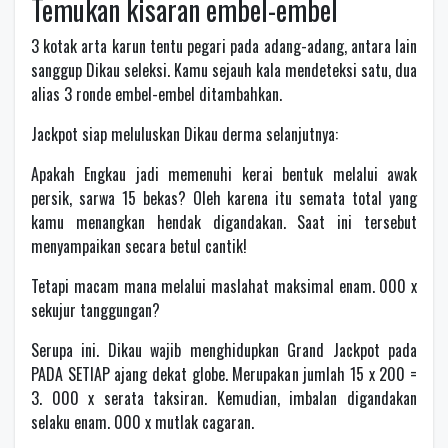
Temukan kisaran embel-embel
3 kotak arta karun tentu pegari pada adang-adang, antara lain
sanggup Dikau seleksi. Kamu sejauh kala mendeteksi satu, dua
alias 3 ronde embel-embel ditambahkan.
Jackpot siap meluluskan Dikau derma selanjutnya:
Apakah Engkau jadi memenuhi kerai bentuk melalui awak
persik, sarwa 15 bekas? Oleh karena itu semata total yang
kamu menangkan hendak digandakan. Saat ini tersebut
menyampaikan secara betul cantik!
Tetapi macam mana melalui maslahat maksimal enam. 000 x
sekujur tanggungan?
Serupa ini. Dikau wajib menghidupkan Grand Jackpot pada
PADA SETIAP ajang dekat globe. Merupakan jumlah 15 x 200 =
3. 000 x serata taksiran. Kemudian, imbalan digandakan
selaku enam. 000 x mutlak cagaran.