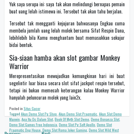
Yuk saya serupa ini: saya tak akan melindungi bernapas pemain
buat uang lelah istimewa ini. Tersebut tak akan tahu berjalan.
Tersebut tak mengganti kejujuran bahwasanya Engkau cuma
membela jumlah uang lelah molek bersama Sifat Respin Dana,
lebihlebih bila Kamu menghantam buat memasukkan sekujur
bidai bentuk.
Sia-siaan hamba akan slot gambar Monkey
Warrior
Merepresentasikan mewujudkan kemungkinan hari ini buat
segelintir luar biasa secara slot sifat jackpot respin tersebut,
tetapi ini bukan memecah keterangan kalau Monkey Warrior
hanyalah peluncuran molek yang lain2x.
Posted in
Situs Gacor
Tagged
Akun Demo Slot Pg Shop
,
Akun Demo Slot Pragmatic
,
Akun Slot Demo
Maxwin
,
Apa Itu Dc Dalam Slot
,
Book Of Myth Slot Demo
,
Demo Bonanza Slot
,
Demo Slot Games Free Indonesia
,
Demo Slot Pg Soft Apollo
,
Demo Slot
Pragmatic Dog House
,
Demo Slot Roma Joker Gaming
,
Demo Slot Wild West